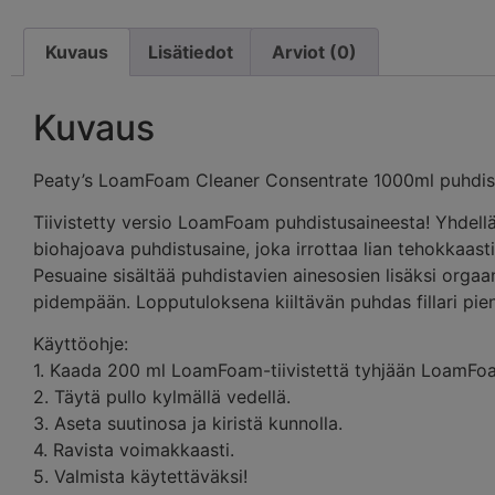
Kuvaus
Lisätiedot
Arviot (0)
Kuvaus
Peaty’s LoamFoam Cleaner Consentrate 1000ml puhdistu
Tiivistetty versio LoamFoam puhdistusaineesta! Yhdellä 
biohajoava puhdistusaine, joka irrottaa lian tehokkaasti ja
Pesuaine sisältää puhdistavien ainesosien lisäksi orgaa
pidempään. Lopputuloksena kiiltävän puhdas fillari pie
Käyttöohje:
1. Kaada 200 ml LoamFoam-tiivistettä tyhjään LoamFo
2. Täytä pullo kylmällä vedellä.
3. Aseta suutinosa ja kiristä kunnolla.
4. Ravista voimakkaasti.
5. Valmista käytettäväksi!