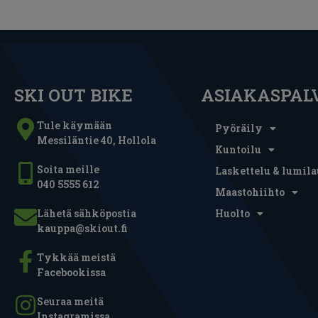
SKI OUT BIKE
ASIAKASPAL
Tule käymään
Pyöräily
Messiläntie 40, Hollola
Kuntoilu
Soita meille
Laskettelu & lumila
040 5555 612
Maastohiihto
Lähetä sähköpostia
Huolto
kauppa@skiout.fi
Tykkää meistä
Facebookissa
Seuraa meitä
Instagramissa