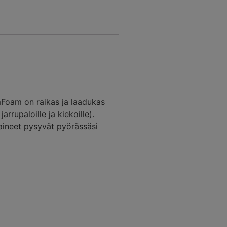
amFoam on raikas ja laadukas
arrupaloille ja kiekoille).
saineet pysyvät pyörässäsi