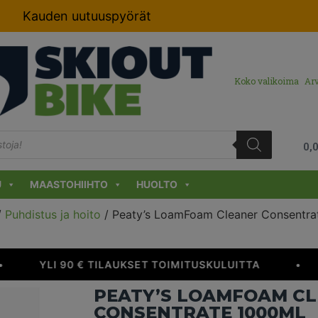
Kauden uutuuspyörät
Koko valikoima
Arv
0,
U
MAASTOHIIHTO
HUOLTO
/
Puhdistus ja hoito
/ Peaty’s LoamFoam Cleaner Consentrate
YLI 90 € TILAUKSET TOIMITUSKULUITTA
•
PEATY’S LOAMFOAM C
CONSENTRATE 1000ML