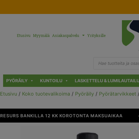
Etusivu
Myymälä
Asiakaspalvelu
Yrityksille
PYÖRÄILY
KUNTOILU
LASKETTELU & LUMILAUTAIL
Etusivu
/
Koko tuotevalikoima
/
Pyöräily
/
Pyörätarvikkeet
ESURS BANKILLA 12 KK KOROTONTA MAKSUAIKAA
•