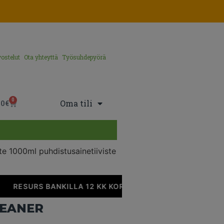
ostelut
Ota yhteyttä
Työsuhdepyörä
0
Oma tili
00
€
 1000ml puhdistusainetiiviste
RESURS BANKILLA 12 KK KOROTONTA MAKSUAIKAA
LEANER