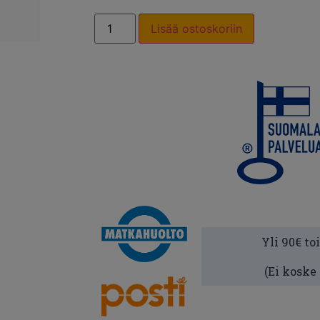
Lisää ostoskoriin
Yli 90€ to
(Ei koske