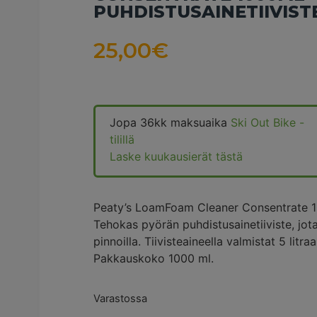
PUHDISTUSAINETIIVIST
25,00
€
Jopa 36kk maksuaika
Ski Out Bike -
tilillä
Laske kuukausierät tästä
Peaty’s LoamFoam Cleaner Consentrate 10
Tehokas pyörän puhdistusainetiiviste, jota 
pinnoilla. Tiivisteaineella valmistat 5 li
Pakkauskoko 1000 ml.
Varastossa