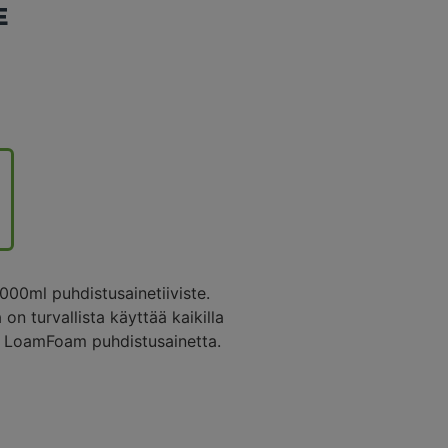
E
00ml puhdistusainetiiviste.
on turvallista käyttää kaikilla
traa LoamFoam puhdistusainetta.