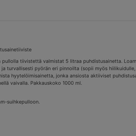
sainetiiviste
pullolla tiivistettä valmistat 5 litraa puhdistusainetta. Lo
 turvallisesti pyörän eri pinnoilta (sopii myös hiilikuidulle, j
nista hyytelöimisainetta, jonka ansiosta aktiiviset puhdistu
nellä vaivalla. Pakkauskoko 1000 ml.
am-suihkepulloon.