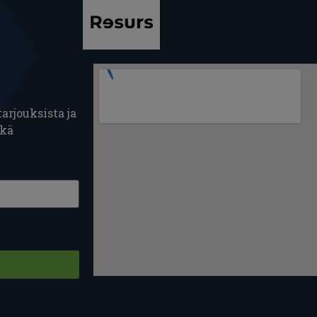
arjouksista ja
ekä