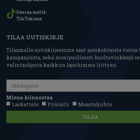
Seuraa meitä
TikTokissa
TILAA UUTISKIRJE
Tilaamalla uutiskirjeemme saat ajankohtaista tietoa t
kampanjoista, sekä monipuolisesti huoltovinkkejä s
valintaohjeita kaikkiin lajeihimme liittyen
Minua kiinnostaa
Laskettelu
Pyöräily
Maastohiihto
TILAA