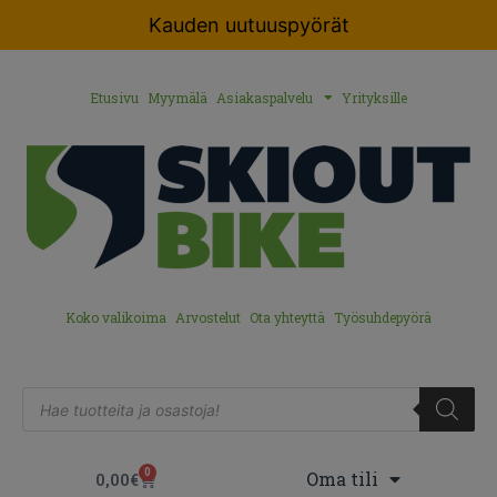
Kauden uutuuspyörät
Etusivu
Myymälä
Asiakaspalvelu
Yrityksille
Koko valikoima
Arvostelut
Ota yhteyttä
Työsuhdepyörä
0
Oma tili
0,00
€