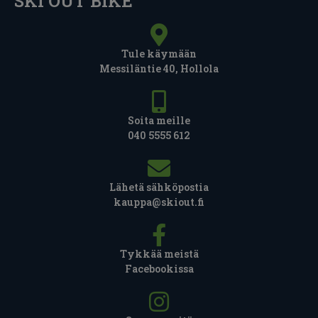
SKI OUT BIKE
Tule käymään
Messiläntie 40, Hollola
Soita meille
040 5555 612
Lähetä sähköpostia
kauppa@skiout.fi
Tykkää meistä
Facebookissa