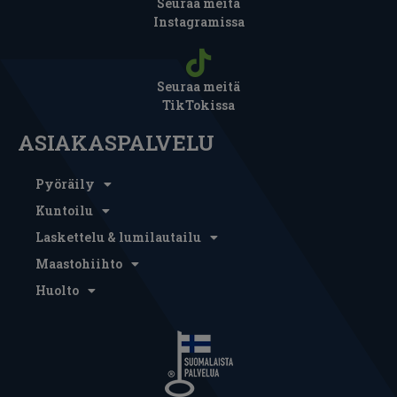
Seuraa meitä
Instagramissa
Seuraa meitä
TikTokissa
ASIAKASPALVELU
Pyöräily
Kuntoilu
Laskettelu & lumilautailu
Maastohiihto
Huolto