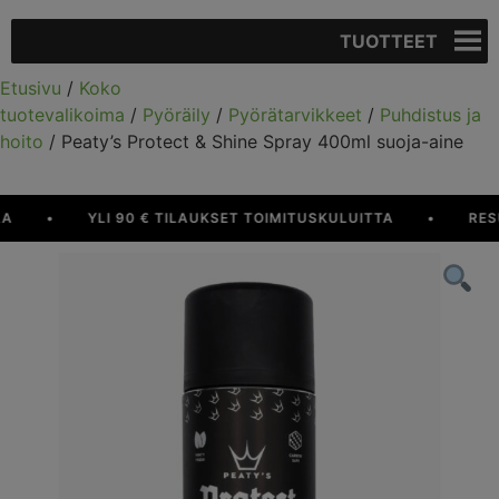
TUOTTEET
Etusivu
/
Koko
tuotevalikoima
/
Pyöräily
/
Pyörätarvikkeet
/
Puhdistus ja
hoito
/ Peaty’s Protect & Shine Spray 400ml suoja-aine
•
YLI 90 € TILAUKSET TOIMITUSKULUITTA
•
RESUR