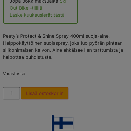
Jopa 36kk maksuaika
Ski
Out Bike -tilillä
Laske kuukausierät tästä
Peaty’s Protect & Shine Spray 400ml suoja-aine.
Helppokäyttöinen suojaspray, joka luo pyörän pintaan
silikonimaisen kalvon. Aine ehkäisee lian tarttumista ja
helpottaa puhdistusta.
Varastossa
Lisää ostoskoriin