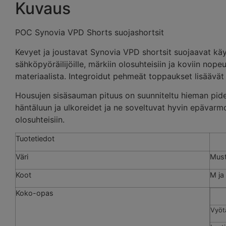
Kuvaus
POC Synovia VPD Shorts suojashortsit
Kevyet ja joustavat Synovia VPD shortsit suojaavat käyt
sähköpyöräilijöille, märkiin olosuhteisiin ja koviin nope
materiaalista. Integroidut pehmeät toppaukset lisäävät 
Housujen sisäsauman pituus on suunniteltu hieman pidem
häntäluun ja ulkoreidet ja ne soveltuvat hyvin epävarmoil
olosuhteisiin.
Tuotetiedot
Väri
Mus
Koot
M ja
Koko-opas
Vyöt