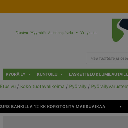
Etusivu
Myymälä
Asiakaspalvelu
Yrityksille
PYÖRÄILY
KUNTOILU
LASKETTELU & LUMILAUTAIL
Etusivu
/
Koko tuotevalikoima
/
Pyöräily
/
Pyöräilyvarustee
RS BANKILLA 12 KK KOROTONTA MAKSUAIKAA
•