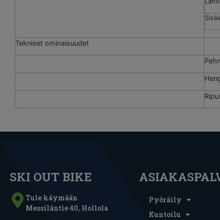
Lant
Sisä
Tekniset ominaisuudet
Pehm
Heng
Ripu
SKI OUT BIKE
ASIAKASPAL
Tule käymään
Pyöräily
Messiläntie 40, Hollola
Kuntoilu