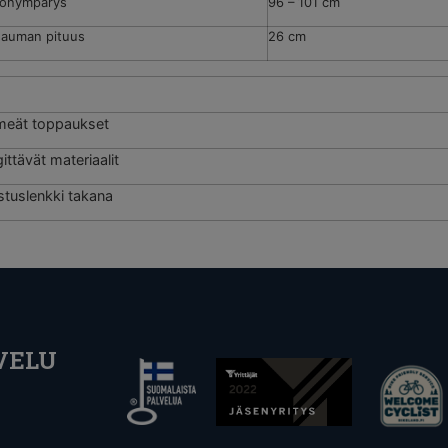
ionympärys
96 – 101 cm
sauman pituus
26 cm
eät toppaukset
ittävät materiaalit
stuslenkki takana
VELU