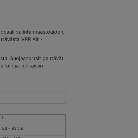
Ideaali valinta maastoajoon,
ittävästä VPR Air -
ta. Suojashortsit peittävät
rkiin ja liukkaisiin
L
88 – 93 cm