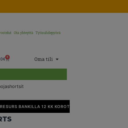
ostelut
Ota yhteyttä
Työsuhdepyörä
0
Oma tili
00
€
ojashortsit
ESURS BANKILLA 12 KK KOROTONTA MAKSUAIKAA
•
RTS