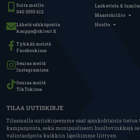
Soita meille
Laskettelu & lumila
040 5555 612
Maastohiihto
Lähetä sähköpostia
Huolto
kauppa@skiout.fi
Tykkää meistä
Facebookissa
Seuraa meitä
Instagramissa
Seuraa meitä
TikTokissa
TILAA UUTISKIRJE
Tilaamalla uutiskirjeemme saat ajankohtaista tietoa t
kampanjoista, sekä monipuolisesti huoltovinkkejä s
valintaohjeita kaikkiin lajeihimme liittyen