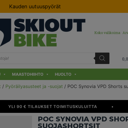
Kauden uutuuspyörät
Koko valikoima
Arv
0,
U
MAASTOHIIHTO
HUOLTO
t
/
Pyöräilyasusteet ja -suojat
/ POC Synovia VPD Shorts su
YLI 90 € TILAUKSET TOIMITUSKULUITTA
•
R
POC SYNOVIA VPD SHO
SUOJASHORTSIT