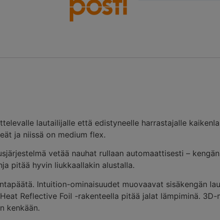
evalle lautailijalle että edistyneelle harrastajalle kaikenla
ät ja niissä on medium flex.
järjestelmä vetää nauhat rullaan automaattisesti – kengän
a pitää hyvin liukkaallakin alustalla.
antapäätä. Intuition-ominaisuudet muovaavat sisäkengän laut
at Reflective Foil -rakenteella pitää jalat lämpiminä. 3D-mu
yn kenkään.