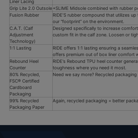
Liner Lacing
Grip Lite 2.0 Outsole
+SLIME Midsole combined with rubber pod
Fusion Rubber
RIDE’S rubber compound that utilizes up 
our “footprint” on the environment.
C.A.T. (Calf
Designed specifically to increase comfort
Adjustment
custom fit in the calf zone. Loosen or tigh
Technology)
1:1 Lasting
RIDE offers 1:1 lasting ensuring a seamless
offers premium out of box liner comfort w
Rebound Heel
RIDE’s Rebound TPU heel counter generate
Counter
toughness where you need it most.
80% Recycled,
Need we say more? Recycled packaging = 
FSC® Certified
Cardboard
Packaging
99% Recycled
Again, recycled packaging = better pack
Packaging Paper