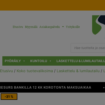
Etusivu
Myymälä
Asiakaspalvelu
Yrityksille
PYÖRÄILY
KUNTOILU
LASKETTELU & LUMILAUTAIL
Etusivu
/
Koko tuotevalikoima
/
Laskettelu & lumilautailu
/
SURS BANKILLA 12 KK KOROTONTA MAKSUAIKAA
•
-31 %