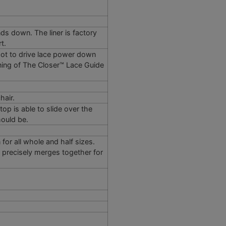
ds down. The liner is factory
t.
oot to drive lace power down
ning of The Closer™ Lace Guide
hair.
top is able to slide over the
hould be.
 for all whole and half sizes.
g precisely merges together for