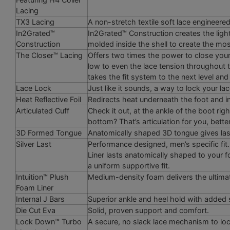
Lacing
TX3 Lacing
A non-stretch textile soft lace engineere
In2Grated™
In2Grated™ Construction creates the ligh
Construction
molded inside the shell to create the most 
The Closer™ Lacing
Offers two times the power to close your
low to even the lace tension throughout
takes the fit system to the next level and 
Lace Lock
Just like it sounds, a way to lock your lac
Heat Reflective Foil
Redirects heat underneath the foot and in
Articulated Cuff
Check it out, at the ankle of the boot rig
bottom? That’s articulation for you, better
3D Formed Tongue
Anatomically shaped 3D tongue gives lasti
Silver Last
Performance designed, men’s specific fit. R
Liner lasts anatomically shaped to your f
a uniform supportive fit.
Intuition™ Plush
Medium-density foam delivers the ultimate
Foam Liner
Internal J Bars
Superior ankle and heel hold with added 
Die Cut Eva
Solid, proven support and comfort.
Lock Down™ Turbo
A secure, no slack lace mechanism to lock