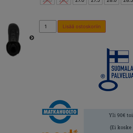
26.0
26.5
27.0
27.5
28.0
28.
Lisää ostoskoriin
Yli 90€ to
(Ei koske