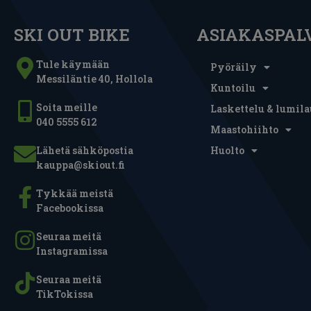
SKI OUT BIKE
ASIAKASPAL
Tule käymään
Pyöräily
Messiläntie 40, Hollola
Kuntoilu
Soita meille
Laskettelu & lumila
040 5555 612
Maastohiihto
Lähetä sähköpostia
Huolto
kauppa@skiout.fi
Tykkää meistä
Facebookissa
Seuraa meitä
Instagramissa
Seuraa meitä
TikTokissa