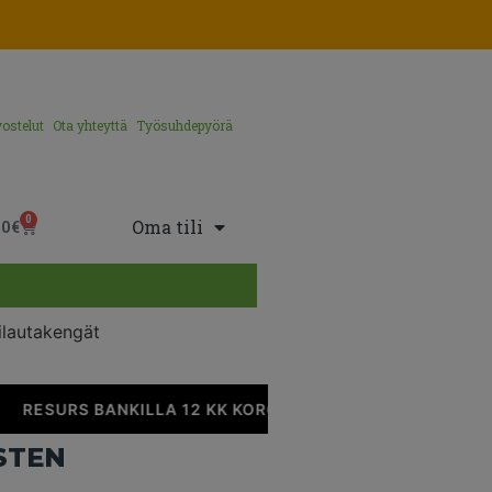
ostelut
Ota yhteyttä
Työsuhdepyörä
0
Oma tili
00
€
ilautakengät
RESURS BANKILLA 12 KK KOROTONTA MAKSUAIKAA
STEN