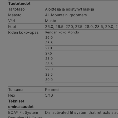
Tuotetiedot
Taitotaso
Aloittelija ja edistynyt laskija
Maasto
All-Mountain, groomers
Väri
Musta
Koot
26.0, 26.5, 27.0, 27.5, 28.0, 28.5, 29.0, 
Riden koko-opas
Kengän koko Mondo
26.0
26.5
27.0
27.5
28.0
28.5
29.0
29.5
30.0
Tuntuma
Pehmeä
Flex
5/10
Tekniset
ominaisuudet
BOA® Fit System
Dial activated fit system that retracts sl
Featuring H4 Coiler