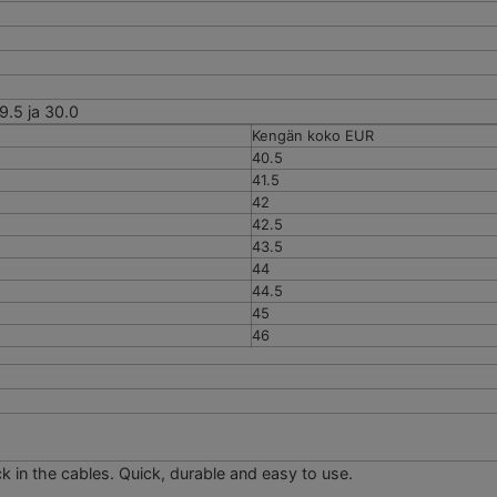
29.5 ja 30.0
Kengän koko EUR
40.5
41.5
42
42.5
43.5
44
44.5
45
46
ack in the cables. Quick, durable and easy to use.