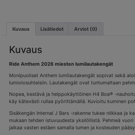
Kuvaus
Lisätiedot
Arviot (0)
Kuvaus
Ride Anthem 2026 miesten lumilautakengät
Monipuoliset Anthem lumilautakengät sopivat sekä aloittel
lumiolosuhteisiin. Lautakengät ovat tuntumaltaan pehme
Nopea, kestävä ja helppokäyttöinen H4 Boa® -nauhoitus
käy kätevästi rullaa pyörittämällä. Kuvioitu kuminen pohj
Sisäkengän Internal J Bars -rakenne tukee nilkkaa ja k
mukaan tehden istuvuudesta yksilöllistä. Pehmeä vuori He
jalkaa vasten estäen samalla lumen ja kosteuden pääs