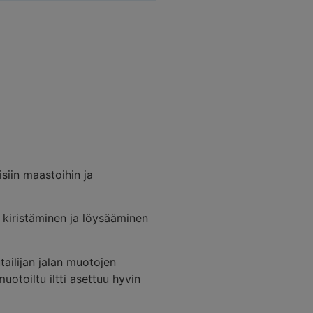
isiin maastoihin ja
 kiristäminen ja löysääminen
ailijan jalan muotojen
otoiltu iltti asettuu hyvin