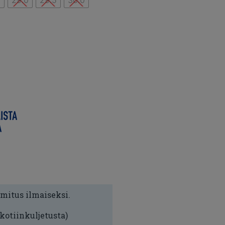
5
29.0
29.5
30.0
imitus ilmaiseksi.
 kotiinkuljetusta)