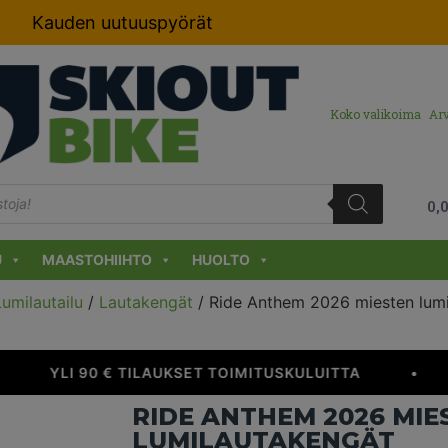
Kauden uutuuspyörät
Koko valikoima
Arv
0,
U
MAASTOHIIHTO
HUOLTO
Lumilautailu
/
Lautakengät
/ Ride Anthem 2026 miesten lum
YLI 90 € TILAUKSET TOIMITUSKULUITTA
•
RIDE ANTHEM 2026 MIE
LUMILAUTAKENGÄT