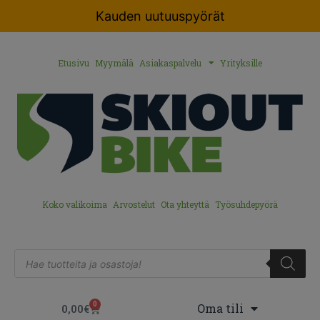
Kauden uutuuspyörät
Etusivu
Myymälä
Asiakaspalvelu
Yrityksille
Koko valikoima
Arvostelut
Ota yhteyttä
Työsuhdepyörä
0
Oma tili
0,00
€