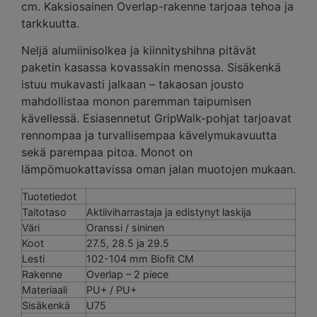
cm. Kaksiosainen Overlap-rakenne tarjoaa tehoa ja
tarkkuutta.
Neljä alumiinisolkea ja kiinnityshihna pitävät
paketin kasassa kovassakin menossa. Sisäkenkä
istuu mukavasti jalkaan – takaosan jousto
mahdollistaa monon paremman taipumisen
kävellessä. Esiasennetut GripWalk-pohjat tarjoavat
rennompaa ja turvallisempaa kävelymukavuutta
sekä parempaa pitoa. Monot on
lämpömuokattavissa oman jalan muotojen mukaan.
Tuotetiedot
Taitotaso
Aktiiviharrastaja ja edistynyt laskija
Väri
Oranssi / sininen
Koot
27.5, 28.5 ja 29.5
Lesti
102-104 mm Biofit CM
Rakenne
Overlap – 2 piece
Materiaali
PU+ / PU+
Sisäkenkä
U75