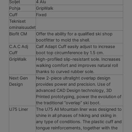
Soljet
4 Alu
Pohja
GripWalk
Cuff
Fixed
Tekniset
ominaisuudet
Biofit CM
Offer the ability for a qualified ski shop
bootfitter to mold the shell.
C.A.C Adj
Calf Adapt Cuff easily adjust to increase
Cuff
boot top circumference by 1.5 cm.
GripWalk
High-profiled slip-resistant sole. Increases
walking comfort and improves natural roll
thanks to curved rubber sole.
Next Gen
New 2-piece ultralight overlap design
Design
provides power and precision. Use of
advanced CAD Design technology, 3D
Printed prototyping, power the evolution of
the traditional “overlap” ski boot.
U75 Liner
The U75 All Mountain liner was designed to
shine in all phases of hiking and skiing in
any type of conditions. The plastic cuff and
tongue reinforcements, together with the