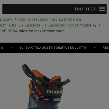
TUOTTEET
Etusivu
/
Koko tuotevalikoima
/
Laskettelu &
lumilautailu
/
Laskettelu
/
Laskettelumonot
/ Roxa R/FIT
120 2024 miesten laskettelumonot
•
YLI 90 € TILAUKSET TOIMITUSKULUITTA
•
RESUR