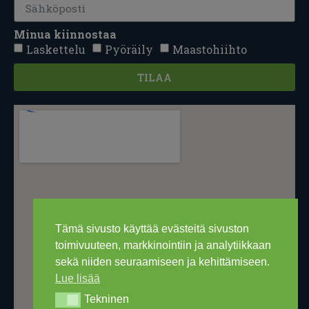
Minua kiinnostaa
Laskettelu
Pyöräily
Maastohiihto
TILAA
Tämä sivusto käyttää evästeitä sivuston
toimivuuteen, markkinointiin ja analytiikkaan
sekä niiden seuraamiseen ja kehittämiseen.
Lue lisää
Tekninen
Tekninen