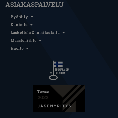
ASIAKASPALVELU
Pyöräily
Kuntoilu
Laskettelu & lumilautailu
Maastohiihto
Huolto