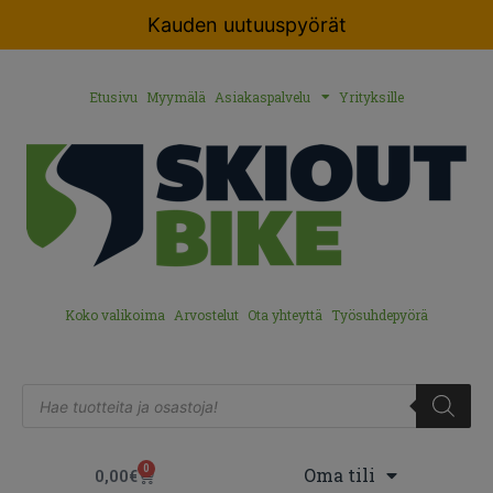
Kauden uutuuspyörät
Etusivu
Myymälä
Asiakaspalvelu
Yrityksille
Koko valikoima
Arvostelut
Ota yhteyttä
Työsuhdepyörä
0
Oma tili
0,00
€