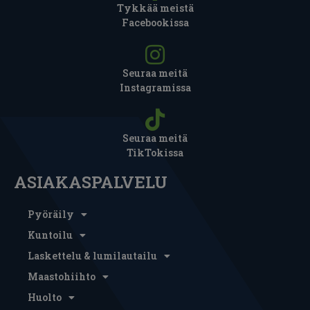
Tykkää meistä
Facebookissa
Seuraa meitä
Instagramissa
Seuraa meitä
TikTokissa
ASIAKASPALVELU
Pyöräily
Kuntoilu
Laskettelu & lumilautailu
Maastohiihto
Huolto