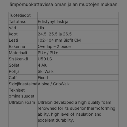
lämpömuokattavissa oman jalan muotojen mukaan.
Tuotetiedot
Taitotaso
Edistynyt laskija
Väri
Lila
Koot
24.5, 25.5 ja 26.5
Lesti
102-104 mm Biofit CM
Rakenne
Overlap – 2 piece
Materiaali
PU+ / PU+
Sisäkenkä
U50 LS
Soljet
4 Alu
Pohja
Ski Walk
Cuff
Fixed
Sidejärjestelmä
Alpine / GripWalk
Tekniset
ominaisuudet
Ultralon Foam
Ultralon developed a high quality foam
renowned for its superior thermoforming
ability, high level of insulation and
excellent durability.