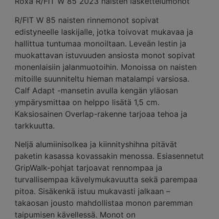
Roxa R/FIT W 85 2023 naisten laskettelumonot
R/FIT W 85 naisten rinnemonot sopivat
edistyneelle laskijalle, jotka toivovat mukavaa ja
hallittua tuntumaa monoiltaan. Leveän lestin ja
muokattavan istuvuuden ansiosta monot sopivat
monenlaisiin jalanmuotoihin. Monoissa on naisten
mitoille suunniteltu hieman matalampi varsiosa.
Calf Adapt -mansetin avulla kengän yläosan
ympärysmittaa on helppo lisätä 1,5 cm.
Kaksiosainen Overlap-rakenne tarjoaa tehoa ja
tarkkuutta.
Neljä alumiinisolkea ja kiinnityshihna pitävät
paketin kasassa kovassakin menossa. Esiasennetut
GripWalk-pohjat tarjoavat rennompaa ja
turvallisempaa kävelymukavuutta sekä parempaa
pitoa. Sisäkenkä istuu mukavasti jalkaan –
takaosan jousto mahdollistaa monon paremman
taipumisen kävellessä. Monot on