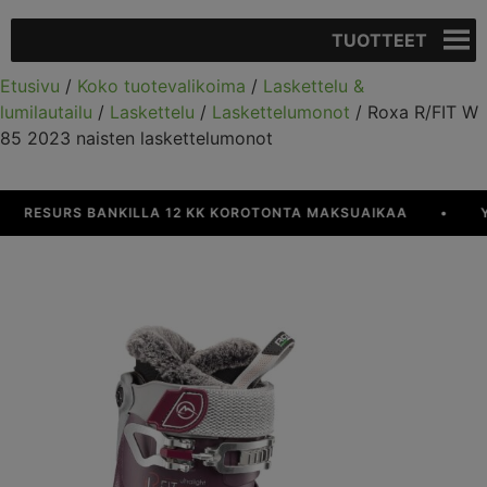
TUOTTEET
Etusivu
/
Koko tuotevalikoima
/
Laskettelu &
lumilautailu
/
Laskettelu
/
Laskettelumonot
/ Roxa R/FIT W
85 2023 naisten laskettelumonot
RESURS BANKILLA 12 KK KOROTONTA MAKSUAIKAA
•
YLI