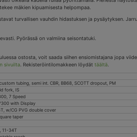
sti oikealla kädellä rullaa pyörittämällä. Pienestä näytöstä 
 tekee mäkien kipuamisesta helpompaa.
stavat turvallisen vauhdin hidastuksen ja pysäytyksen. Jarr
evasti. Pyörässä on valmiina seisontatuki.
kuluessa ostosta, voit saada siihen ensiomistajana jopa viid
n sivuilta
. Rekisteröintilomakkeen löydät
täältä
.
 custom tubing, semi int. CBR, BB68, SCOTT dropout, PM
d fork, IS
00, 7 Speed
300 with Display
28T, w/CG PVG double cover
square taper
, 11-34T
ustable reach