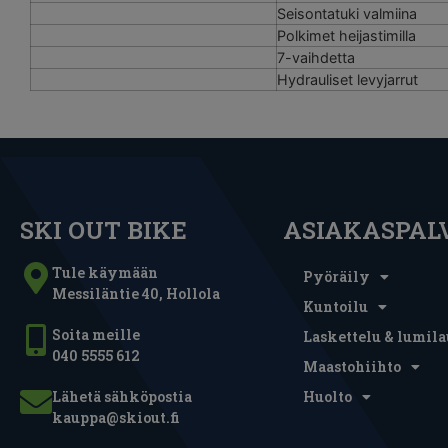
Seisontatuki valmiina
Polkimet heijastimilla
7-vaihdetta
Hydrauliset levyjarrut
SKI OUT BIKE
ASIAKASPAL
Tule käymään
Pyöräily
Messiläntie 40, Hollola
Kuntoilu
Soita meille
Laskettelu & lumila
040 5555 612
Maastohiihto
Lähetä sähköpostia
Huolto
kauppa@skiout.fi