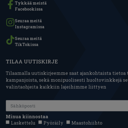
Tykkää meistä
Facebookissa
Seuraa meitä
Instagramissa
Seuraa meitä
TikTokissa
TILAA UUTISKIRJE
Tilaamalla uutiskirjeemme saat ajankohtaista tietoa t
kampanjoista, sekä monipuolisesti huoltovinkkejä s
valintaohjeita kaikkiin lajeihimme liittyen
Minua kiinnostaa
Laskettelu
Pyöräily
Maastohiihto