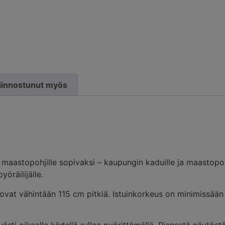
 kiinnostunut myös
e maastopohjille sopivaksi – kaupungin kaduille ja maastopol
yöräilijälle.
a ovat vähintään 115 cm pitkiä. Istuinkorkeus on minimissää