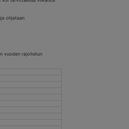
voi tarvittaessa vilkaista
uja ohjataan
en vuoden rajoitetun