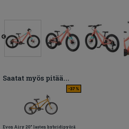
Saatat myös pitää...
-37 %
Evon Airy 20″ lasten hybridipyörä