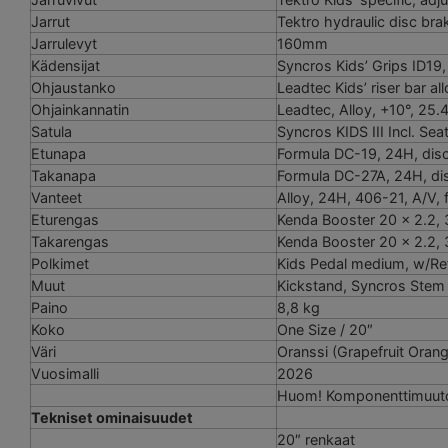
Jarrut
Tektro hydraulic disc bra
Jarrulevyt
160mm
Kädensijat
Syncros Kids’ Grips ID19
Ohjaustanko
Leadtec Kids’ riser bar 
Ohjainkannatin
Leadtec, Alloy, +10°, 25.
Satula
Syncros KIDS III Incl. 
Etunapa
Formula DC-19, 24H, disc
Takanapa
Formula DC-27A, 24H, dis
Vanteet
Alloy, 24H, 406-21, A/V, 
Eturengas
Kenda Booster 20 x 2.2,
Takarengas
Kenda Booster 20 x 2.2,
Polkimet
Kids Pedal medium, w/Ref
Muut
Kickstand, Syncros Stem 
Paino
8,8 kg
Koko
One Size / 20″
Väri
Oranssi (Grapefruit Oran
Vuosimalli
2026
Huom! Komponenttimuutokse
Tekniset ominaisuudet
20″ renkaat