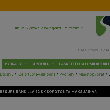
Etusivu
Myymälä
Asiakaspalvelu
Yrityksille
PYÖRÄILY
KUNTOILU
LASKETTELU & LUMILAUTAIL
Etusivu
/
Koko tuotevalikoima
/
Pyöräily
/
Maastopyörät
/ 
ESURS BANKILLA 12 KK KOROTONTA MAKSUAIKAA
•