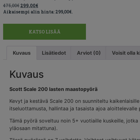
475,00
€
299,00
€
Aikaisempi alin hinta:
299,00
€
.
KATSO LISÄÄ
Kuvaus
Lisätiedot
Arviot (0)
Voisit olla
Kuvaus
Scott Scale 200 lasten maastopyörä
Kevyt ja kestävä Scale 200 on suunniteltu kaikenlaisill
itseluottamusta, hallintaa ja tasaista ajoa aloittelevalle p
Tämä pyörä soveltuu noin 5+ vuotiaille kuskeille, jotk
yläosaan mitattuna).