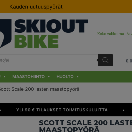
Kauden uutuuspyörät
Koko valikoima
Arv
0,
U
MAASTOHIIHTO
HUOLTO
Scott Scale 200 lasten maastopyörä
YLI 90 € TILAUKSET TOIMITUSKULUITTA
•
SCOTT SCALE 200 LAST
MAASTOPYÖRÄ