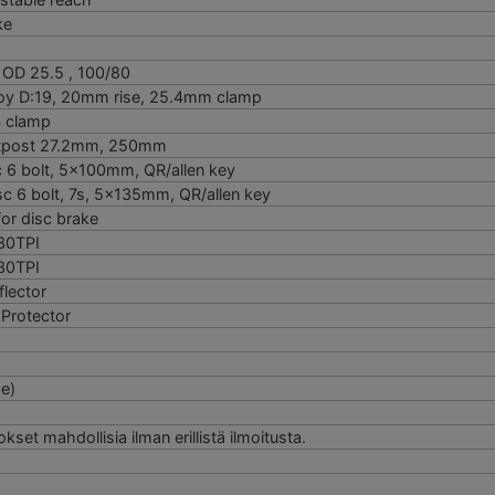
ke
, OD 25.5 , 100/80
alloy D:19, 20mm rise, 25.4mm clamp
4 clamp
Seatpost 27.2mm, 250mm
 6 bolt, 5x100mm, QR/allen key
c 6 bolt, 7s, 5x135mm, QR/allen key
for disc brake
 30TPI
 30TPI
lector
Protector
ge)
t mahdollisia ilman erillistä ilmoitusta.