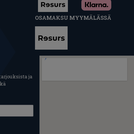
OSAMAKSU MYYMÄLÄSSÄ
arjouksista ja
ekä