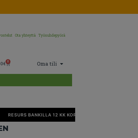
ostelut
Ota yhteyttä
Työsuhdepyörä
0
Oma tili
00
€
RESURS BANKILLA 12 KK KOROTONTA MAKSUAIKAA
EN