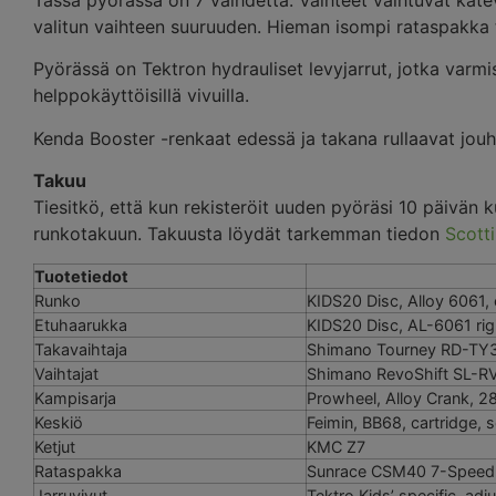
Tässä pyörässä on 7 vaihdetta. Vaihteet vaihtuvat kätevä
valitun vaihteen suuruuden. Hieman isompi rataspakka
Pyörässä on Tektron hydrauliset levyjarrut, jotka varmi
helppokäyttöisillä vivuilla.
Kenda Booster -renkaat edessä ja takana rullaavat jouh
Takuu
Tiesitkö, että kun rekisteröit uuden pyöräsi 10 päivän 
runkotakuun. Takuusta löydät tarkemman tiedon
Scotti
Tuotetiedot
Runko
KIDS20 Disc, Alloy 6061,
Etuhaarukka
KIDS20 Disc, AL-6061 rigi
Takavaihtaja
Shimano Tourney RD-TY3
Vaihtajat
Shimano RevoShift SL-RV
Kampisarja
Prowheel, Alloy Crank, 
Keskiö
Feimin, BB68, cartridge, 
Ketjut
KMC Z7
Rataspakka
Sunrace CSM40 7-Speed
Jarruvivut
Tektro Kids’ specific, adj