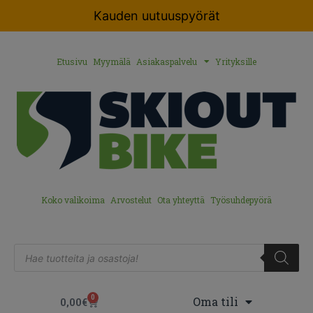
Kauden uutuuspyörät
Etusivu
Myymälä
Asiakaspalvelu
Yrityksille
Koko valikoima
Arvostelut
Ota yhteyttä
Työsuhdepyörä
0
Oma tili
0,00
€