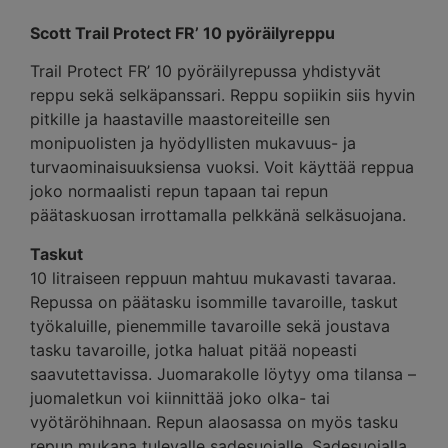
Scott Trail Protect FR’ 10 pyöräilyreppu
Trail Protect FR’ 10 pyöräilyrepussa yhdistyvät
reppu sekä selkäpanssari. Reppu sopiikin siis hyvin
pitkille ja haastaville maastoreiteille sen
monipuolisten ja hyödyllisten mukavuus- ja
turvaominaisuuksiensa vuoksi. Voit käyttää reppua
joko normaalisti repun tapaan tai repun
päätaskuosan irrottamalla pelkkänä selkäsuojana.
Taskut
10 litraiseen reppuun mahtuu mukavasti tavaraa.
Repussa on päätasku isommille tavaroille, taskut
työkaluille, pienemmille tavaroille sekä joustava
tasku tavaroille, jotka haluat pitää nopeasti
saavutettavissa. Juomarakolle löytyy oma tilansa –
juomaletkun voi kiinnittää joko olka- tai
vyötäröhihnaan. Repun alaosassa on myös tasku
repun mukana tulevalle sadesuojalle. Sadesuojalla