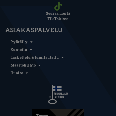
Seuraa meitä
TikTokissa
ASIAKASPALVELU
Pyöräily
Kuntoilu
Laskettelu & lumilautailu
Maastohiihto
Huolto