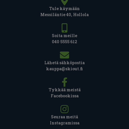
Tule käymään
Messiläntie 40, Hollola
Soita meille
040 5555 612
Lähetä sähköpostia
kauppa@skiout.fi
Tykkää meistä
Facebookissa
Seuraa meitä
Instagramissa