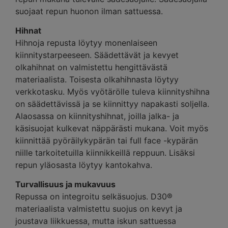
suojaat repun huonon ilman sattuessa.
Hihnat
Hihnoja repusta löytyy monenlaiseen
kiinnitystarpeeseen. Säädettävät ja kevyet
olkahihnat on valmistettu hengittävästä
materiaalista. Toisesta olkahihnasta löytyy
verkkotasku. Myös vyötärölle tuleva kiinnityshihna
on säädettävissä ja se kiinnittyy napakasti soljella.
Alaosassa on kiinnityshihnat, joilla jalka- ja
käsisuojat kulkevat näppärästi mukana. Voit myös
kiinnittää pyöräilykypärän tai full face -kypärän
niille tarkoitetuilla kiinnikkeillä reppuun. Lisäksi
repun yläosasta löytyy kantokahva.
Turvallisuus ja mukavuus
Repussa on integroitu selkäsuojus. D30®
materiaalista valmistettu suojus on kevyt ja
joustava liikkuessa, mutta iskun sattuessa