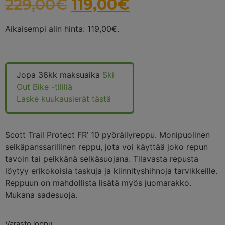
229,00
€
119,00
€
Aikaisempi alin hinta:
119,00
€
.
Jopa 36kk maksuaika
Ski
Out Bike -tilillä
Laske kuukausierät tästä
Scott Trail Protect FR’ 10 pyöräilyreppu. Monipuolinen
selkäpanssarillinen reppu, jota voi käyttää joko repun
tavoin tai pelkkänä selkäsuojana. Tilavasta repusta
löytyy erikokoisia taskuja ja kiinnityshihnoja tarvikkeille.
Reppuun on mahdollista lisätä myös juomarakko.
Mukana sadesuoja.
Varasto loppu