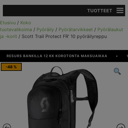
TUOTTEET
Etusivu
/
Koko
tuotevalikoima
/
Pyöräily
/
Pyörätarvikkeet
/
Pyörälaukut
ja -korit
/ Scott Trail Protect FR’ 10 pyöräilyreppu
RESURS BANKILLA 12 KK KOROTONTA MAKSUAIKAA
•
YLI 
-48 %