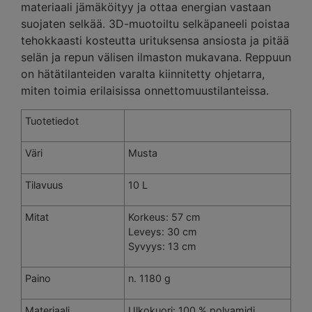
materiaali jämäköityy ja ottaa energian vastaan
suojaten selkää. 3D-muotoiltu selkäpaneeli poistaa
tehokkaasti kosteutta urituksensa ansiosta ja pitää
selän ja repun välisen ilmaston mukavana. Reppuun
on hätätilanteiden varalta kiinnitetty ohjetarra,
miten toimia erilaisissa onnettomuustilanteissa.
Tuotetiedot
Väri
Musta
Tilavuus
10 L
Mitat
Korkeus: 57 cm
Leveys: 30 cm
Syvyys: 13 cm
Paino
n. 1180 g
Materiaali
Ulkokuori: 100 % polyamidi