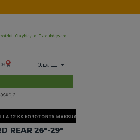
ostelut
Ota yhteyttä
Työsuhdepyörä
0
Oma tili
00
€
kasuoja
LA 12 KK KOROTONTA MAKSUAIKAA
•
 REAR 26″-29″