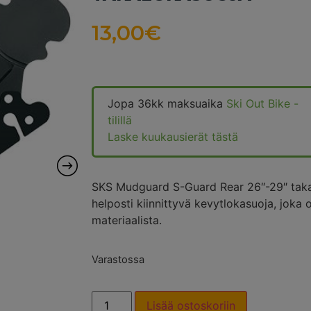
13,00
€
Jopa 36kk maksuaika
Ski Out Bike -
tilillä
Laske kuukausierät tästä
SKS Mudguard S-Guard Rear 26″-29″ takal
helposti kiinnittyvä kevytlokasuoja, joka 
materiaalista.
Varastossa
Lisää ostoskoriin