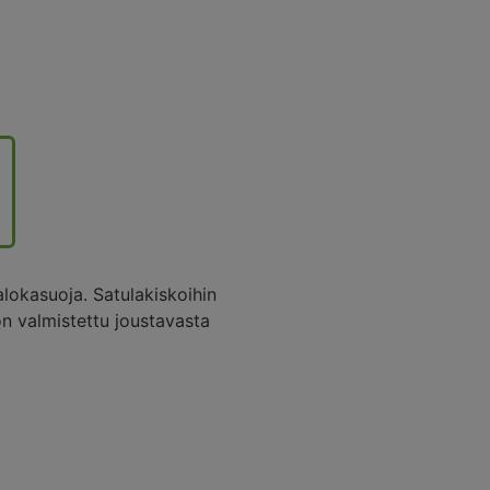
okasuoja. Satulakiskoihin
on valmistettu joustavasta