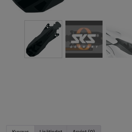
Kuvaus
Lisätiedot
Arviot (0)