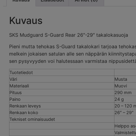
Kuvaus
SKS Mudguard S-Guard Rear 26″-29″ takalokasuoja
Pieni mutta tehokas S-Guard takalokari tarjoaa tehokas
melkein jokaisen satulan alle sen näppärän kiinnitystap
sen pysyvyyden voi halutessaan varmistaa nippusidettä
Tuotetiedot
Väri
Musta
Materiaali
Muovi
Pituus
290 mm
Paino
24 g
Renkaan leveys
20 – 120 m
Renkaan koko
26″ – 29″
Tekniset ominaisuudet
Helppo ase
Valmistett