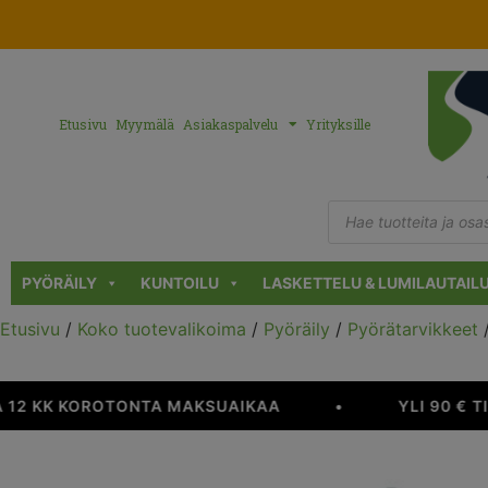
Etusivu
Myymälä
Asiakaspalvelu
Yrityksille
PYÖRÄILY
KUNTOILU
LASKETTELU & LUMILAUTAIL
Etusivu
/
Koko tuotevalikoima
/
Pyöräily
/
Pyörätarvikkeet
 12 KK KOROTONTA MAKSUAIKAA
•
YLI 90 € T