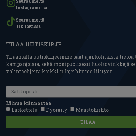
Seuraa meitä
Instagramissa
Seuraa meitä
TikTokissa
TILAA UUTISKIRJE
Tilaamalla uutiskirjeemme saat ajankohtaista tietoa t
kampanjoista, sekä monipuolisesti huoltovinkkejä s
valintaohjeita kaikkiin lajeihimme liittyen
Minua kiinnostaa
Laskettelu
Pyöräily
Maastohiihto
TILAA