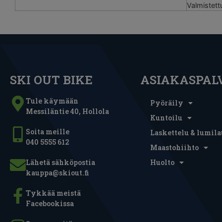
Valmistet
SKI OUT BIKE
ASIAKASPAL
Tule käymään
Pyöräily
Messiläntie 40, Hollola
Kuntoilu
Soita meille
Laskettelu & lumila
040 5555 612
Maastohiihto
Lähetä sähköpostia
Huolto
kauppa@skiout.fi
Tykkää meistä
Facebookissa