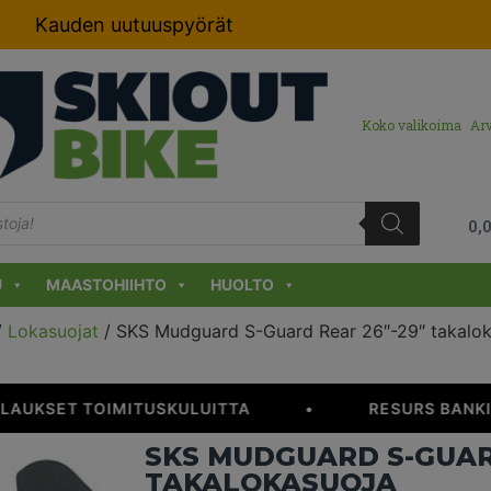
Kauden uutuuspyörät
Koko valikoima
Arv
0,
U
MAASTOHIIHTO
HUOLTO
/
Lokasuojat
/ SKS Mudguard S-Guard Rear 26″-29″ takalo
ILAUKSET TOIMITUSKULUITTA
•
RESURS BANKIL
SKS MUDGUARD S-GUARD
TAKALOKASUOJA