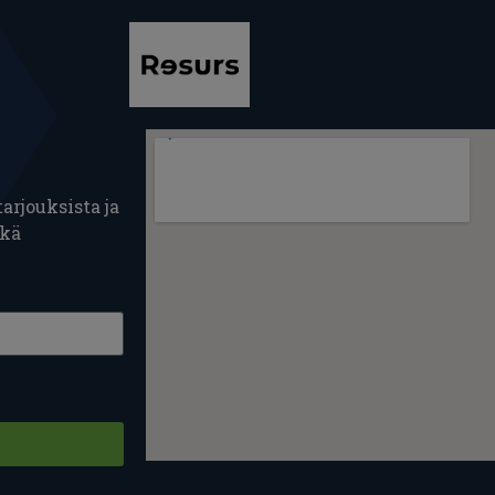
arjouksista ja
ekä