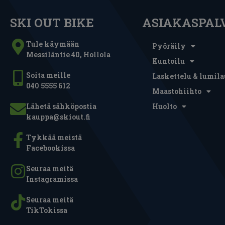
SKI OUT BIKE
ASIAKASPAL
Tule käymään
Pyöräily
Messiläntie 40, Hollola
Kuntoilu
Soita meille
Laskettelu & lumila
040 5555 612
Maastohiihto
Lähetä sähköpostia
Huolto
kauppa@skiout.fi
Tykkää meistä
Facebookissa
Seuraa meitä
Instagramissa
Seuraa meitä
TikTokissa