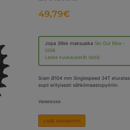
49,79
€
Jopa 36kk maksuaika
Ski Out Bike -
tilillä
Laske kuukausierät tästä
Sram Ø104 mm Singlespeed 34T eturatas
sopii erityisesti sähkömaastopyöriin.
Varastossa
Lisää ostoskoriin