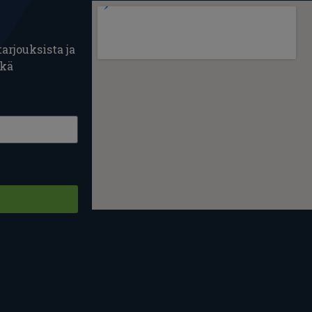
arjouksista ja
ekä