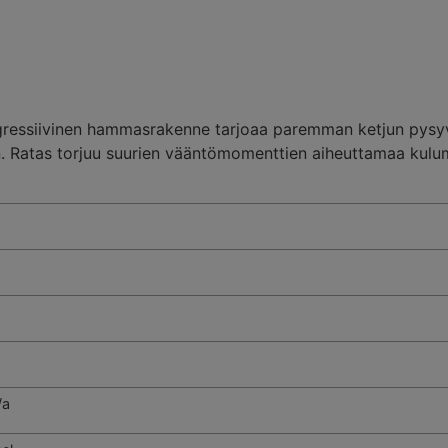
 Aggressiivinen hammasrakenne tarjoaa paremman ketjun p
 Ratas torjuu suurien vääntömomenttien aiheuttamaa kulumi
/a