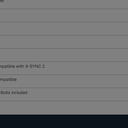
el
patible with X-SYNC 2
mpatible
Bolts included