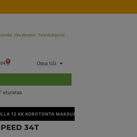
ostelut
Ota yhteyttä
Työsuhdepyörä
0
Oma tili
00
€
 eturatas
LLA 12 KK KOROTONTA MAKSUAIKAA
•
SPEED 34T