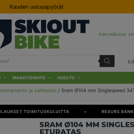
Kauden uutuuspyörät
Koko valikoima
Arv
0,
U
MAASTOHIIHTO
HUOLTO
Voimansiirto ja vaihteisto
/ Sram Ø104 mm Singlespeed 34T
ILAUKSET TOIMITUSKULUITTA
•
RESURS BANKI
SRAM Ø104 MM SINGLE
ETURATAS