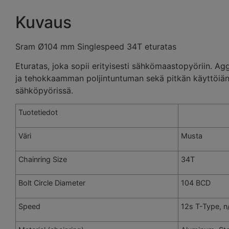
Kuvaus
Sram Ø104 mm Singlespeed 34T eturatas
Eturatas, joka sopii erityisesti sähkömaastopyöriin.
ja tehokkaamman poljintuntuman sekä pitkän käyttöiän.
sähköpyörissä.
Tuotetiedot
Väri
Musta
Chainring Size
34T
Bolt Circle Diameter
104 BCD
Speed
12s T-Type, n