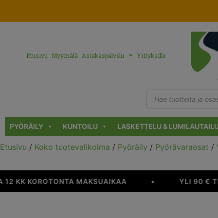
Etusivu
Myymälä
Asiakaspalvelu
Yrityksille
PYÖRÄILY
KUNTOILU
LASKETTELU & LUMILAUTAIL
Etusivu
/
Koko tuotevalikoima
/
Pyöräily
/
Pyörävaraosat
/
 12 KK KOROTONTA MAKSUAIKAA
•
YLI 90 € T