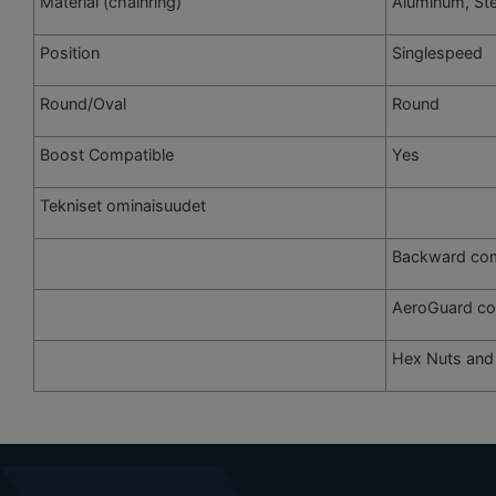
Material (chainring)
Aluminum, Ste
Position
Singlespeed
Round/Oval
Round
Boost Compatible
Yes
Tekniset ominaisuudet
Backward com
AeroGuard co
Hex Nuts and 