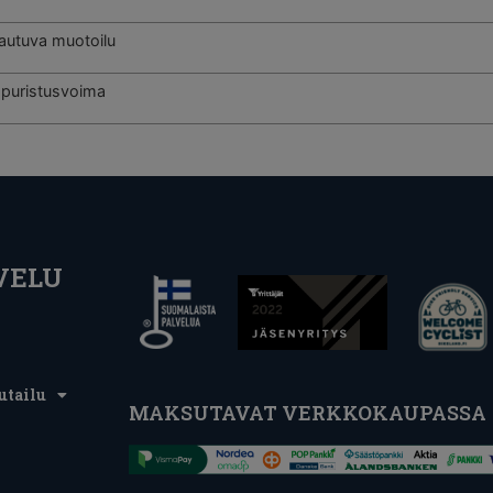
vautuva muotoilu
puristusvoima
VELU
utailu
MAKSUTAVAT VERKKOKAUPASSA