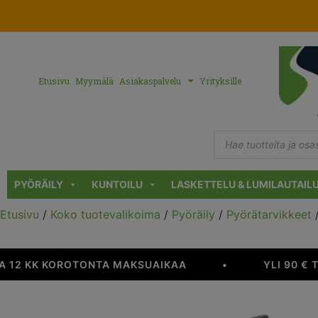
Etusivu
Myymälä
Asiakaspalvelu
Yrityksille
PYÖRÄILY
KUNTOILU
LASKETTELU & LUMILAUTAIL
Etusivu
/
Koko tuotevalikoima
/
Pyöräily
/
Pyörätarvikkeet
 12 KK KOROTONTA MAKSUAIKAA
•
YLI 90 € 