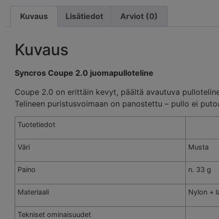
Kuvaus
Lisätiedot
Arviot (0)
Kuvaus
Syncros Coupe 2.0 juomapulloteline
Coupe 2.0 on erittäin kevyt, päältä avautuva pulloteli
Telineen puristusvoimaan on panostettu – pullo ei put
Tuotetiedot
Väri
Musta
Paino
n. 33 g
Materiaali
Nylon + l
Tekniset ominaisuudet