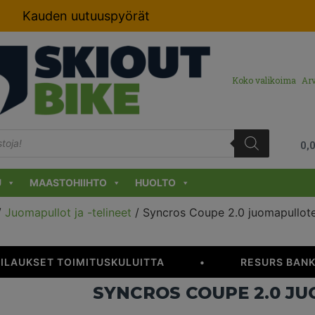
Kauden uutuuspyörät
Koko valikoima
Arv
0,
U
MAASTOHIIHTO
HUOLTO
/
Juomapullot ja -telineet
/ Syncros Coupe 2.0 juomapullote
TILAUKSET TOIMITUSKULUITTA
•
RESURS BANKI
SYNCROS COUPE 2.0 J