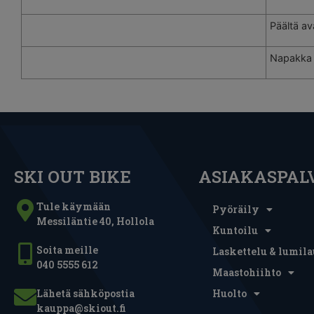
Päältä a
Napakka 
SKI OUT BIKE
ASIAKASPAL
Tule käymään
Pyöräily
Messiläntie 40, Hollola
Kuntoilu
Soita meille
Laskettelu & lumila
040 5555 612
Maastohiihto
Lähetä sähköpostia
Huolto
kauppa@skiout.fi