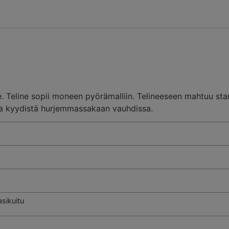
ne. Teline sopii moneen pyörämalliin. Telineeseen mahtuu st
oa kyydistä hurjemmassakaan vauhdissa.
asikuitu