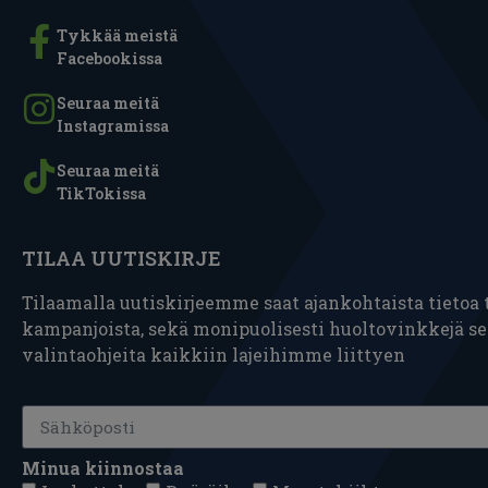
Tykkää meistä
Facebookissa
Seuraa meitä
Instagramissa
Seuraa meitä
TikTokissa
TILAA UUTISKIRJE
Tilaamalla uutiskirjeemme saat ajankohtaista tietoa t
kampanjoista, sekä monipuolisesti huoltovinkkejä s
valintaohjeita kaikkiin lajeihimme liittyen
Minua kiinnostaa