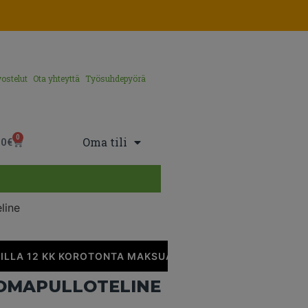
ostelut
Ota yhteyttä
Työsuhdepyörä
0
Oma tili
00
€
line
LLA 12 KK KOROTONTA MAKSUAIKAA
•
UOMAPULLOTELINE