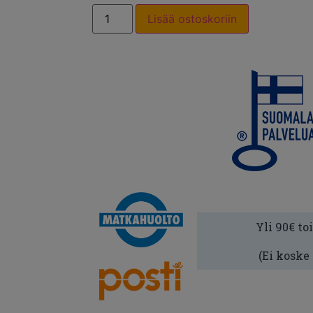
Lisää ostoskoriin
Yli 90€ to
(Ei koske