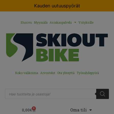
Kauden uutuuspyörät
Etusivu
Myymälä
Asiakaspalvelu
Yrityksille
Koko valikoima
Arvostelut
Ota yhteyttä
Työsuhdepyörä
0
Oma tili
0,00
€