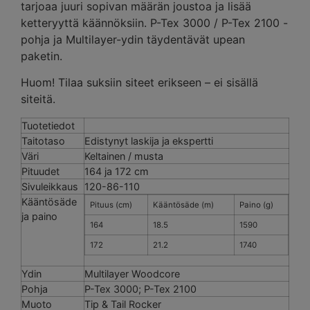
tarjoaa juuri sopivan määrän joustoa ja lisää
ketteryyttä käännöksiin. P-Tex 3000 / P-Tex 2100 -
pohja ja Multilayer-ydin täydentävät upean
paketin.
Huom! Tilaa suksiin siteet erikseen – ei sisällä
siteitä.
Tuotetiedot
Taitotaso
Edistynyt laskija ja ekspertti
Väri
Keltainen / musta
Pituudet
164 ja 172 cm
Sivuleikkaus
120-86-110
Kääntösäde
Pituus (cm)
Kääntösäde (m)
Paino (g)
ja paino
164
18.5
1590
172
21.2
1740
Ydin
Multilayer Woodcore
Pohja
P-Tex 3000; P-Tex 2100
Muoto
Tip & Tail Rocker