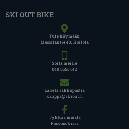
SKI OUT BIKE
Tule käymään
Messiläntie 40, Hollola
Soita meille
040 5555 612
Lähetä sähköpostia
kauppa@skiout.fi
Tykkää meistä
Facebookissa