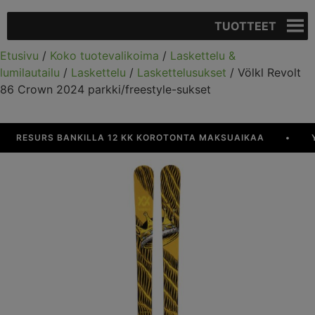
TUOTTEET
Etusivu
/
Koko tuotevalikoima
/
Laskettelu &
lumilautailu
/
Laskettelu
/
Laskettelusukset
/ Völkl Revolt
86 Crown 2024 parkki/freestyle-sukset
RESURS BANKILLA 12 KK KOROTONTA MAKSUAIKAA
•
YLI