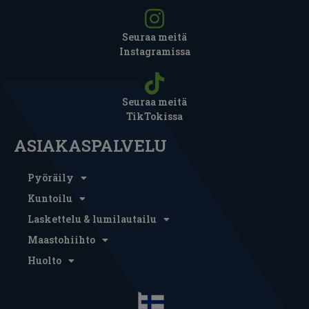
Seuraa meitä
Instagramissa
Seuraa meitä
TikTokissa
ASIAKASPALVELU
Pyöräily
Kuntoilu
Laskettelu & lumilautailu
Maastohiihto
Huolto