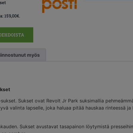
set
a:
159,00
€
.
OEHDOISTA
 kiinnostunut myös
ukset
tip-sukset. Sukset ovat Revolt Jr Park suksimallia pehmeämm
ä valinta lapselle, joka haluaa pitää hauskaa rinteessä ja h
auden. Sukset avustavat tasapainon löytymistä presseihin 