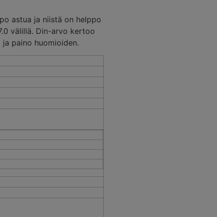
lppo astua ja niistä on helppo
.0 välillä. Din-arvo kertoo
o ja paino huomioiden.