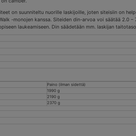
a on camber.
teet on suunniteltu nuorille laskijoille, joten siteisiin on he
pWalk -monojen kanssa. Siteiden din-arvoa voi säätää 2.0 – 7
ppiseen laukeamiseen. Din säädetään mm. laskijan taitotas
Paino (ilman sidettä)
1990 g
2190 g
2370 g