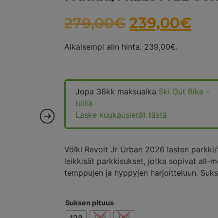
279,00
€
239,00
€
Aikaisempi alin hinta:
239,00
€
.
Jopa 36kk maksuaika
Ski Out Bike -
tilillä
Laske kuukausierät tästä
Völkl Revolt Jr Urban 2026 lasten parkki/
leikkisät parkkisukset, jotka sopivat all
temppujen ja hyppyjen harjoitteluun. Suksi
Suksen pituus