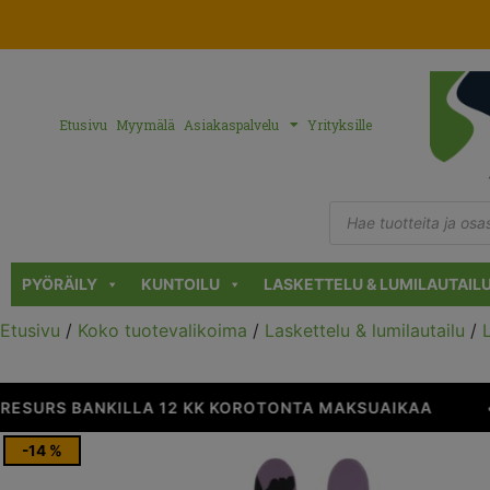
Etusivu
Myymälä
Asiakaspalvelu
Yrityksille
PYÖRÄILY
KUNTOILU
LASKETTELU & LUMILAUTAIL
Etusivu
/
Koko tuotevalikoima
/
Laskettelu & lumilautailu
/
SURS BANKILLA 12 KK KOROTONTA MAKSUAIKAA
•
-14 %