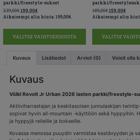
parkki/freestyle-sukset
parkki/freestylesuk
239,00
€
199,00
€
189,00
€
159,00
€
Aikaisempi alin hinta:
199,00
€
.
Aikaisempi alin hint
VALITSE VAIHTOEHDOISTA
VALITSE VAIHT
Kuvaus
Lisätiedot
Arviot (0)
Voisit olla
Kuvaus
Völkl Revolt Jr Urban 2026 lasten parkki/freestyle-s
Aktiiviharrastajan ja keskitasoisen junnulaskijan twin
sopivat hyvin all-mountain -käyttöön sekä hyppyihin. Hyv
ja hyppyjä reileille ja bokseille.
Kovassa menossa puuydin varmistaa kestävyyden ja vak