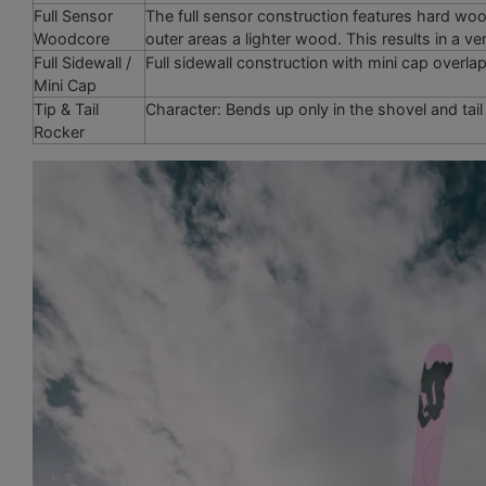
Full Sensor
The full sensor construction features hard woo
Woodcore
outer areas a lighter wood. This results in a ve
Full Sidewall /
Full sidewall construction with mini cap overlap
Mini Cap
Tip & Tail
Character: Bends up only in the shovel and tai
Rocker