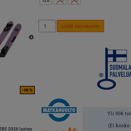
128
138
148
Lisää ostoskoriin
-16 %
Yli 90€ to
(Ei koske
JRS 2026 lasten