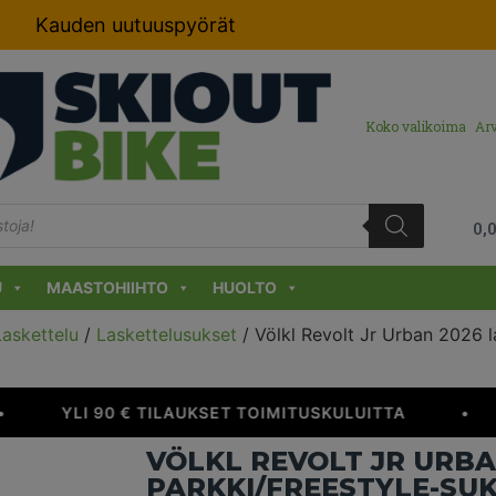
Kauden uutuuspyörät
Koko valikoima
Arv
0,
U
MAASTOHIIHTO
HUOLTO
Laskettelu
/
Laskettelusukset
/ Völkl Revolt Jr Urban 2026 l
YLI 90 € TILAUKSET TOIMITUSKULUITTA
•
VÖLKL REVOLT JR URBA
PARKKI/FREESTYLE-SU