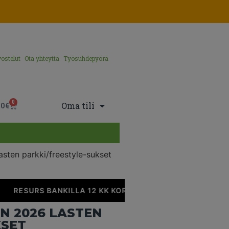
ostelut
Ota yhteyttä
Työsuhdepyörä
0
Oma tili
00
€
asten parkki/freestyle-sukset
RESURS BANKILLA 12 KK KOROTONTA MAKSUAIKAA
N 2026 LASTEN
KSET