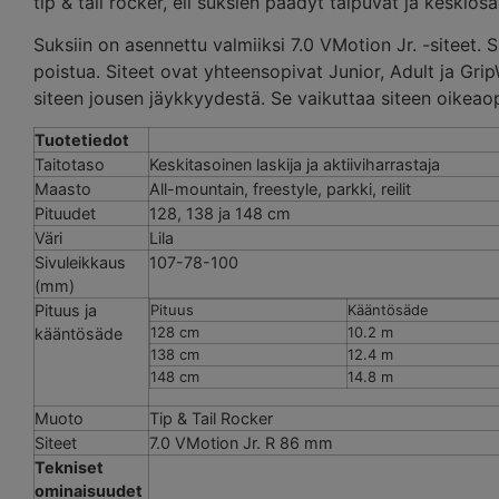
tip & tail rocker, eli suksien päädyt taipuvat ja keskios
Suksiin on asennettu valmiiksi 7.0 VMotion Jr. -siteet. Si
poistua. Siteet ovat yhteensopivat Junior, Adult ja Gri
siteen jousen jäykkyydestä. Se vaikuttaa siteen oikeao
Tuotetiedot
Taitotaso
Keskitasoinen laskija ja aktiiviharrastaja
Maasto
All-mountain, freestyle, parkki, reilit
Pituudet
128, 138 ja 148 cm
Väri
Lila
Sivuleikkaus
107-78-100
(mm)
Pituus ja
Pituus
Kääntösäde
128 cm
10.2 m
kääntösäde
138 cm
12.4 m
148 cm
14.8 m
Muoto
Tip & Tail Rocker
Siteet
7.0 VMotion Jr. R 86 mm
Tekniset
ominaisuudet