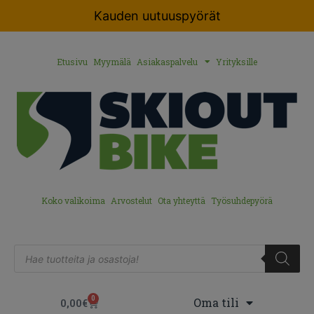
Kauden uutuuspyörät
Etusivu
Myymälä
Asiakaspalvelu
Yrityksille
Koko valikoima
Arvostelut
Ota yhteyttä
Työsuhdepyörä
0
Oma tili
0,00
€