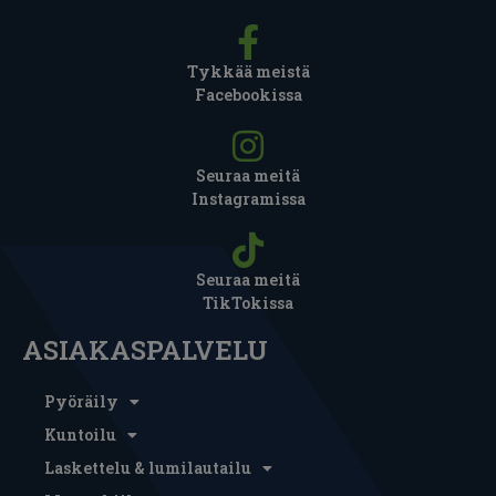
Tykkää meistä
Facebookissa
Seuraa meitä
Instagramissa
Seuraa meitä
TikTokissa
ASIAKASPALVELU
Pyöräily
Kuntoilu
Laskettelu & lumilautailu