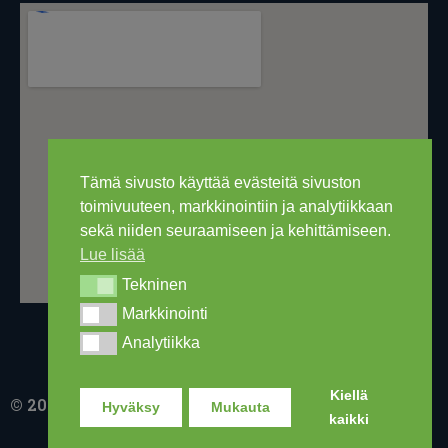
Tämä sivusto käyttää evästeitä sivuston
toimivuuteen, markkinointiin ja analytiikkaan
sekä niiden seuraamiseen ja kehittämiseen.
Lue lisää
Tekninen
Tekninen
Markkinointi
Markkinointi
Analytiikka
Analytiikka
Kiellä
© 2016-2026 Ski Out Bike, Ski-Outlet Finland Oy
Hyväksy
Mukauta
kaikki