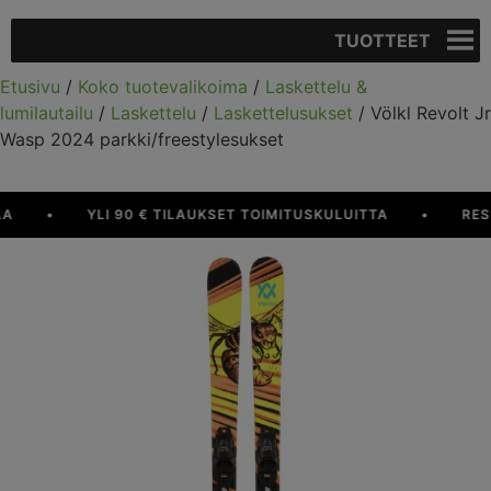
TUOTTEET
Etusivu
/
Koko tuotevalikoima
/
Laskettelu &
lumilautailu
/
Laskettelu
/
Laskettelusukset
/ Völkl Revolt Jr
Wasp 2024 parkki/freestylesukset
•
YLI 90 € TILAUKSET TOIMITUSKULUITTA
•
RESUR