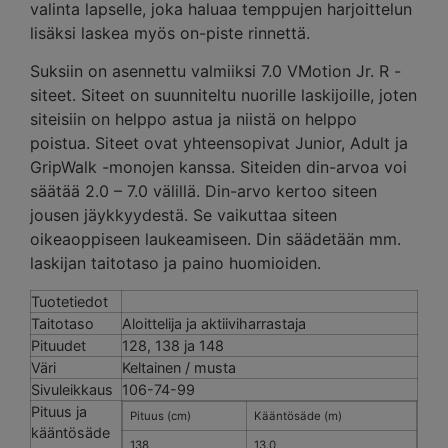
valinta lapselle, joka haluaa temppujen harjoittelun
lisäksi laskea myös on-piste rinnettä.
Suksiin on asennettu valmiiksi 7.0 VMotion Jr. R -
siteet. Siteet on suunniteltu nuorille laskijoille, joten
siteisiin on helppo astua ja niistä on helppo
poistua. Siteet ovat yhteensopivat Junior, Adult ja
GripWalk -monojen kanssa. Siteiden din-arvoa voi
säätää 2.0 – 7.0 välillä. Din-arvo kertoo siteen
jousen jäykkyydestä. Se vaikuttaa siteen
oikeaoppiseen laukeamiseen. Din säädetään mm.
laskijan taitotaso ja paino huomioiden.
Tuotetiedot
Taitotaso
Aloittelija ja aktiiviharrastaja
Pituudet
128, 138 ja 148
Väri
Keltainen / musta
Sivuleikkaus
106-74-99
Pituus ja
Pituus (cm)
Kääntösäde (m)
kääntösäde
138
13.0