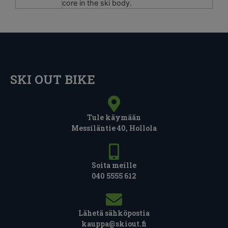
core in the ski body.
SKI OUT BIKE
Tule käymään
Messiläntie 40, Hollola
Soita meille
040 5555 612
Lähetä sähköpostia
kauppa@skiout.fi