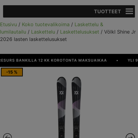
TUOTTEET
Etusivu
/
Koko tuotevalikoima
/
Laskettelu &
lumilautailu
/
Laskettelu
/
Laskettelusukset
/ Völkl Shine Jr
2026 lasten laskettelusukset
URS BANKILLA 12 KK KOROTONTA MAKSUAIKAA
•
YLI 90 
-15 %