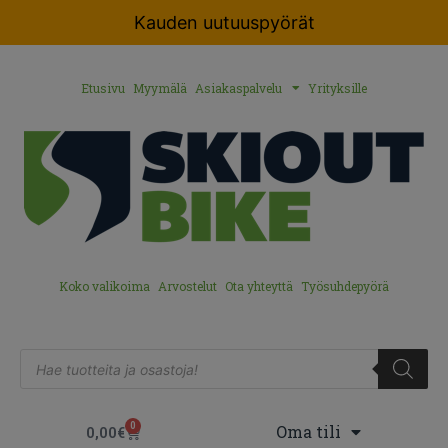
Kauden uutuuspyörät
Etusivu
Myymälä
Asiakaspalvelu
Yrityksille
Koko valikoima
Arvostelut
Ota yhteyttä
Työsuhdepyörä
0
Oma tili
0,00
€