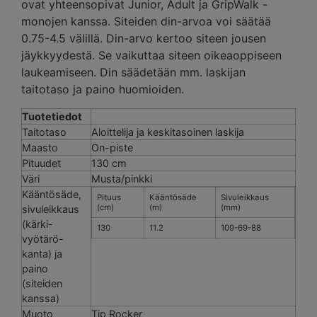
ovat yhteensopivat Junior, Adult ja GripWalk -
monojen kanssa. Siteiden din-arvoa voi säätää
0.75-4.5 välillä. Din-arvo kertoo siteen jousen
jäykkyydestä. Se vaikuttaa siteen oikeaoppiseen
laukeamiseen. Din säädetään mm. laskijan
taitotaso ja paino huomioiden.
Tuotetiedot
Taitotaso
Aloittelija ja keskitasoinen laskija
Maasto
On-piste
Pituudet
130 cm
Väri
Musta/pinkki
Kääntösäde,
Pituus
Kääntösäde
Sivuleikkaus
(cm)
(m)
(mm)
sivuleikkaus
(kärki-
130
11.2
109-69-88
vyötärö-
kanta) ja
paino
(siteiden
kanssa)
Muoto
Tip Rocker