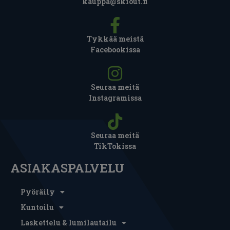
kauppa@skiout.fi
Tykkää meistä
Facebookissa
Seuraa meitä
Instagramissa
Seuraa meitä
TikTokissa
ASIAKASPALVELU
Pyöräily
Kuntoilu
Laskettelu & lumilautailu