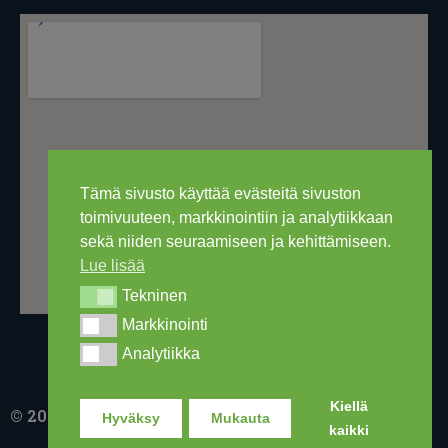
Tämä sivusto käyttää evästeitä sivuston
toimivuuteen, markkinointiin ja analytiikkaan
sekä niiden seuraamiseen ja kehittämiseen.
Lue lisää
Tekninen
Tekninen
Markkinointi
Markkinointi
Analytiikka
Analytiikka
Kiellä
© 2016-2026 Ski Out Bike, Ski-Outlet Finland Oy
Hyväksy
Mukauta
kaikki