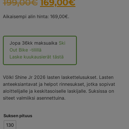
199,00
€
169,00
€
Aikaisempi alin hinta:
169,00
€
.
Jopa 36kk maksuaika
Ski
Out Bike -tilillä
Laske kuukausierät tästä
Völkl Shine Jr 2026 lasten laskettelusukset. Lasten
anteeksiantavat ja helpot rinnesukset, jotka sopivat
aloittelijalle ja keskitasoiselle laskijalle. Suksissa on
siteet valmiiksi asennettuina.
Suksen pituus
130