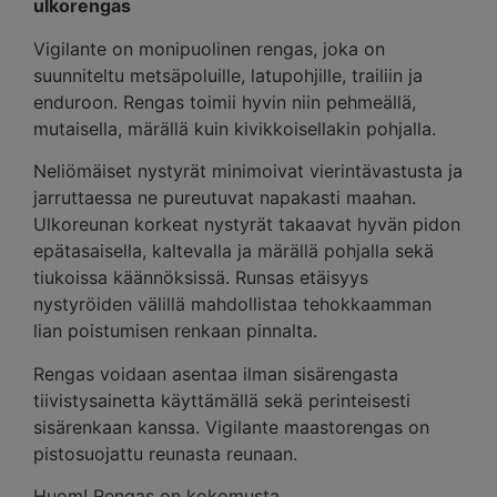
ulkorengas
Vigilante on monipuolinen rengas, joka on
suunniteltu metsäpoluille, latupohjille, trailiin ja
enduroon. Rengas toimii hyvin niin pehmeällä,
mutaisella, märällä kuin kivikkoisellakin pohjalla.
Neliömäiset nystyrät minimoivat vierintävastusta ja
jarruttaessa ne pureutuvat napakasti maahan.
Ulkoreunan korkeat nystyrät takaavat hyvän pidon
epätasaisella, kaltevalla ja märällä pohjalla sekä
tiukoissa käännöksissä. Runsas etäisyys
nystyröiden välillä mahdollistaa tehokkaamman
lian poistumisen renkaan pinnalta.
Rengas voidaan asentaa ilman sisärengasta
tiivistysainetta käyttämällä sekä perinteisesti
sisärenkaan kanssa. Vigilante maastorengas on
pistosuojattu reunasta reunaan.
Huom! Rengas on kokomusta.