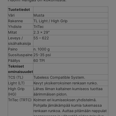
Tuotetiedot
Väri
Musta
Rakenne
TL Light / High Grip
Yhdiste
TriTec
Mitat
2.3 x 29″
Leveys /
55 – 622
sisähalkaisija
Paino
n. 1000 g
Suosituspaine
25-35 psi
Päällys
60 TPI
Tekniset
ominaisuudet
TCS (TL)
Tubeless Compatible System.
Light (LT)
Kevyt yksikerroksinen renkaan runko.
High Grip
Lähes liiman kaltainen kumiseos tuottaa
(HG)
äärimmäisen pidon.
TriTec (TRTC)
Kolmen eri kumiseoksen yhdistelmä.
Pohjalla jämäkämpää kumia tukemassa
renkaan runkoa. Auttaa pitämään nappulat