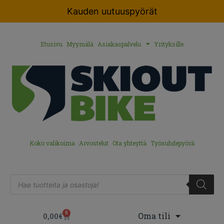
Kauden uutuuspyörät
Etusivu
Myymälä
Asiakaspalvelu
Yrityksille
Koko valikoima
Arvostelut
Ota yhteyttä
Työsuhdepyörä
0
Oma tili
0,00
€