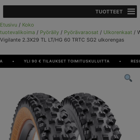
TUOTTEET
Etusivu
/
Koko
tuotevalikoima
/
Pyöräily
/
Pyörävaraosat
/
Ulkorenkaat
/ 
Vigilante 2.3X29 TL LT/HG 60 TRTC SG2 ulkorengas
•
YLI 90 € TILAUKSET TOIMITUSKULUITTA
•
RESURS