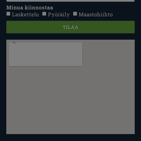
Minua kiinnostaa
Laskettelu
Pyöräily
Maastohiihto
TILAA