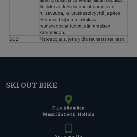
asennossaan ja vähentää niiden taipuilua.
Keskikovat keskinappulat parantavat
rullaavuutta, kulutuskestävyyttä ja pitoa.
Pehmeät helpommin kuluvat
reunanappulat tuovat äärimmäisen
kaarrepidon.
SG2
Pistosuojaus, joka yltää reunasta reunaan.
SKI OUT BIKE
Tule käymään
Messiläntie 40, Hollola
Soita meille