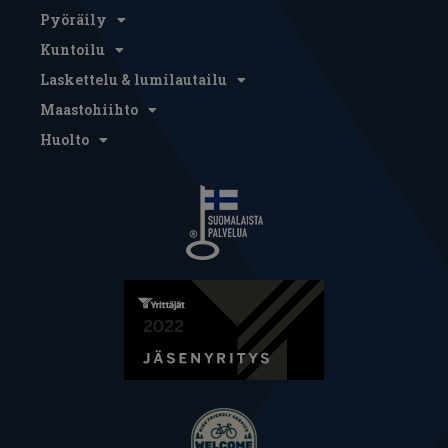
Pyöräily
Kuntoilu
Laskettelu & lumilautailu
Maastohiihto
Huolto