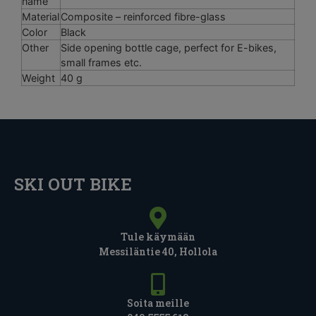
name
Material
Composite – reinforced fibre-glass
Color
Black
Other
Side opening bottle cage, perfect for E-bikes,
small frames etc.
Weight
40 g
SKI OUT BIKE
Tule käymään
Messiläntie 40, Hollola
Soita meille