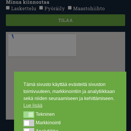
Minua kiinnostaa
Laskettelu
Pyöräily
Maastohiihto
TILAA
Tämä sivusto käyttää evästeitä sivuston
toimivuuteen, markkinointiin ja analytiikkaan
sekä niiden seuraamiseen ja kehittämiseen.
Lue lisää
Tekninen
Tekninen
Markkinointi
Markkinointi
Analytiikka