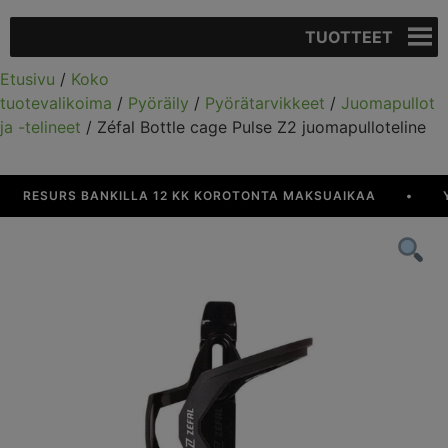
TUOTTEET
Etusivu
/
Koko
tuotevalikoima
/
Pyöräily
/
Pyörätarvikkeet
/
Juomapullot
ja -telineet
/ Zéfal Bottle cage Pulse Z2 juomapulloteline
RESURS BANKILLA 12 KK KOROTONTA MAKSUAIKAA
•
YLI