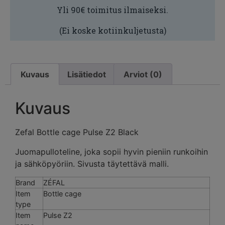
Yli 90€ toimitus ilmaiseksi.
(Ei koske kotiinkuljetusta)
Kuvaus
Lisätiedot
Arviot (0)
Kuvaus
Zefal Bottle cage Pulse Z2 Black
Juomapulloteline, joka sopii hyvin pieniin runkoihin
ja sähköpyöriin. Sivusta täytettävä malli.
Brand
ZÉFAL
Item
Bottle cage
type
Item
Pulse Z2