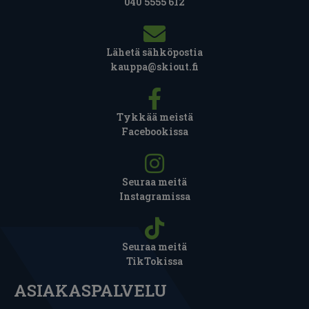
040 5555 612
Lähetä sähköpostia
kauppa@skiout.fi
Tykkää meistä
Facebookissa
Seuraa meitä
Instagramissa
Seuraa meitä
TikTokissa
ASIAKASPALVELU