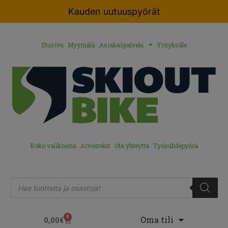
Kauden uutuuspyörät
Etusivu
Myymälä
Asiakaspalvelu
Yrityksille
Koko valikoima
Arvostelut
Ota yhteyttä
Työsuhdepyörä
0
Oma tili
0,00
€