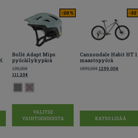
-20 %
-32
Bollé Adapt Mips
Cannondale Habit HT 1
K
pyöräilykypärä
maastopyörä
139,00
€
1899,00
€
1299,00
€
111,20
€
VALITSE
VAIHTOEHDOISTA
KATSO LISÄÄ