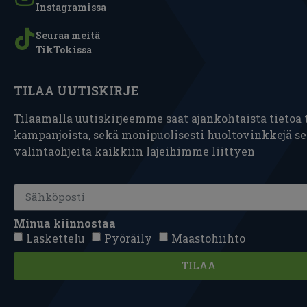
Instagramissa
Seuraa meitä
TikTokissa
TILAA UUTISKIRJE
Tilaamalla uutiskirjeemme saat ajankohtaista tietoa t
kampanjoista, sekä monipuolisesti huoltovinkkejä s
valintaohjeita kaikkiin lajeihimme liittyen
Minua kiinnostaa
Laskettelu
Pyöräily
Maastohiihto
TILAA