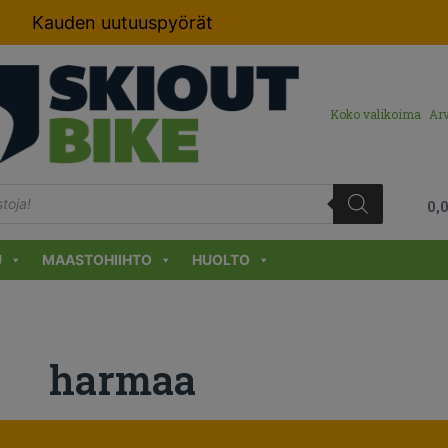
Kauden uutuuspyörät
Koko valikoima
Arv
0,
U
MAASTOHIIHTO
HUOLTO
harmaa