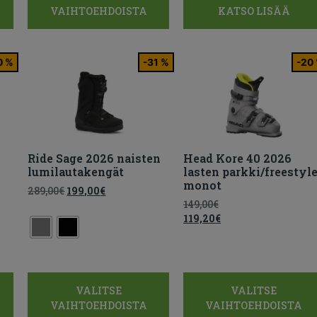
VAIHTOEHDOISTA
KATSO LISÄÄ
0 %
-31 %
-20
Ride Sage 2026 naisten
Head Kore 40 2026
lumilautakengät
lasten parkki/freestyle
monot
289,00
€
199,00
€
149,00
€
119,20
€
VALITSE
VALITSE
VAIHTOEHDOISTA
VAIHTOEHDOISTA