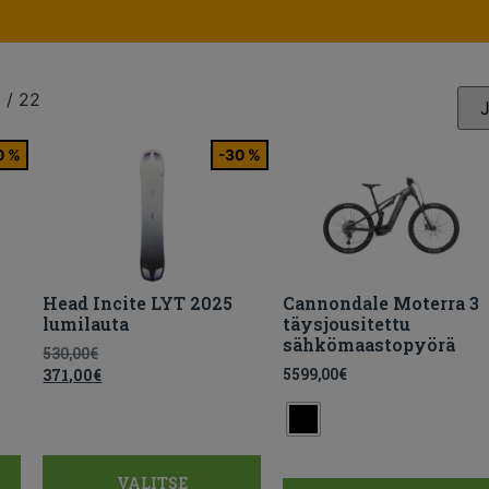
 / 22
0 %
-30 %
Head Incite LYT 2025
Cannondale Moterra 3
lumilauta
täysjousitettu
sähkömaastopyörä
530,00
€
5599,00
€
371,00
€
VALITSE