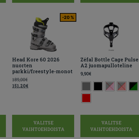
-20 %
Head Kore 60 2026
Zéfal Bottle Cage Pulse
nuorten
A2 juomapulloteline
parkki/freestyle-monot
9,90
€
189,00
€
151,20
€
VALITSE
VALITSE
VAIHTOEHDOISTA
VAIHTOEHDOISTA