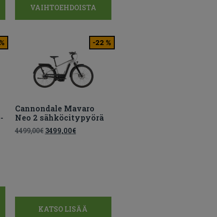
VAIHTOEHDOISTA
 %
-22 %
Cannondale Mavaro
-
Neo 2 sähköcitypyörä
4499,00
€
3499,00
€
KATSO LISÄÄ