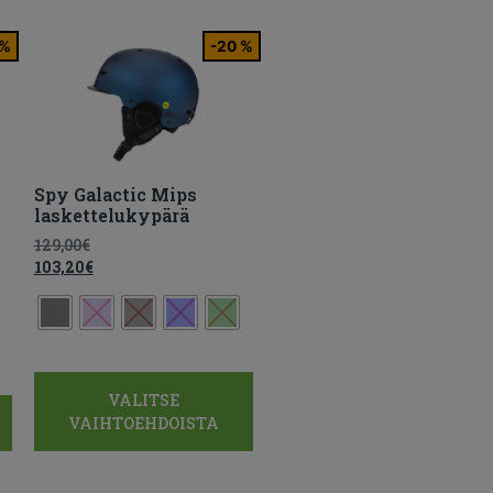
 %
-20 %
Spy Galactic Mips
laskettelukypärä
129,00
€
103,20
€
VALITSE
VAIHTOEHDOISTA