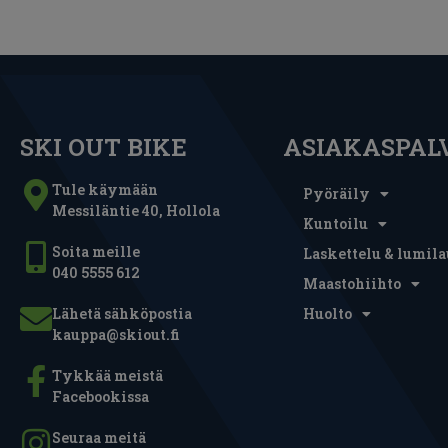
SKI OUT BIKE
ASIAKASPAL
Tule käymään
Pyöräily
Messiläntie 40, Hollola
Kuntoilu
Soita meille
Laskettelu & lumila
040 5555 612
Maastohiihto
Lähetä sähköpostia
Huolto
kauppa@skiout.fi
Tykkää meistä
Facebookissa
Seuraa meitä