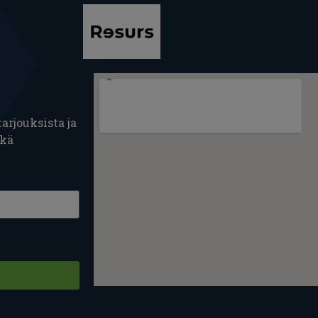
arjouksista ja
ekä