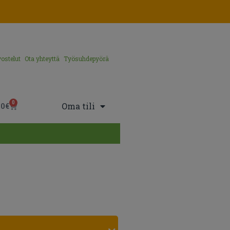
ostelut
Ota yhteyttä
Työsuhdepyörä
0
Oma tili
00
€