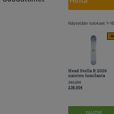
Hinta
Näytetään tulokset 1–16
-3
Head Stella R 2026
naisten lumilauta
340,00
€
238,00
€
VALITSE