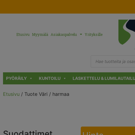
Etusivu
Myymälä
Asiakaspalvelu
Yrityksille
PYÖRÄILY
KUNTOILU
LASKETTELU & LUMILAUTAIL
Etusivu
/ Tuote Väri / harmaa
Suodattimet