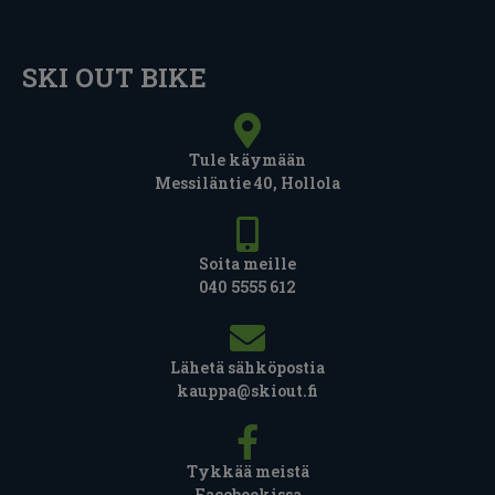
SKI OUT BIKE
Tule käymään
Messiläntie 40, Hollola
Soita meille
040 5555 612
Lähetä sähköpostia
kauppa@skiout.fi
Tykkää meistä
Facebookissa