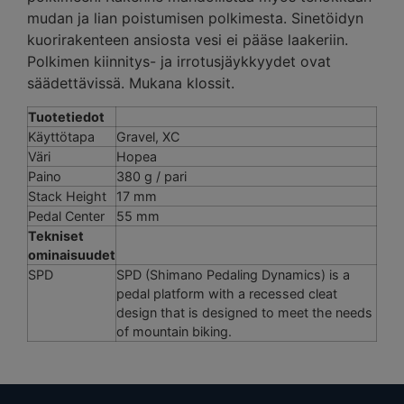
mudan ja lian poistumisen polkimesta. Sinetöidyn
kuorirakenteen ansiosta vesi ei pääse laakeriin.
Polkimen kiinnitys- ja irrotusjäykkyydet ovat
säädettävissä. Mukana klossit.
Tuotetiedot
Käyttötapa
Gravel, XC
Väri
Hopea
Paino
380 g / pari
Stack Height
17 mm
Pedal Center
55 mm
Tekniset
ominaisuudet
SPD
SPD (Shimano Pedaling Dynamics) is a
pedal platform with a recessed cleat
design that is designed to meet the needs
of mountain biking.