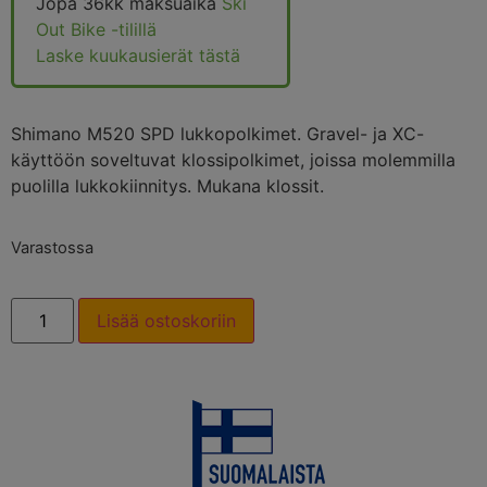
Jopa 36kk maksuaika
Ski
Out Bike -tilillä
Laske kuukausierät tästä
Shimano M520 SPD lukkopolkimet. Gravel- ja XC-
käyttöön soveltuvat klossipolkimet, joissa molemmilla
puolilla lukkokiinnitys. Mukana klossit.
Varastossa
Lisää ostoskoriin