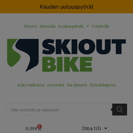
Kauden uutuuspyörät
Etusivu
Myymälä
Asiakaspalvelu
Yrityksille
Koko valikoima
Arvostelut
Ota yhteyttä
Työsuhdepyörä
0
Oma tili
0,00
€