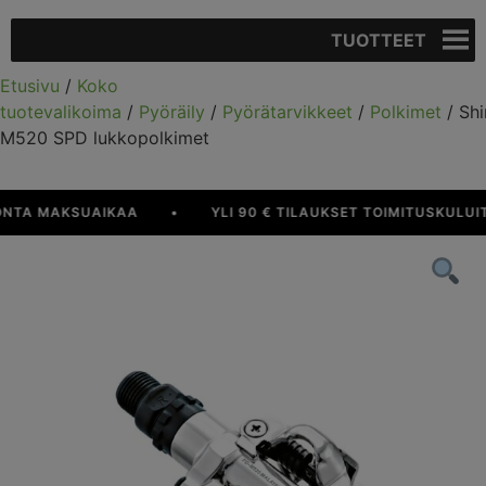
TUOTTEET
Etusivu
/
Koko
tuotevalikoima
/
Pyöräily
/
Pyörätarvikkeet
/
Polkimet
/ Sh
M520 SPD lukkopolkimet
TA MAKSUAIKAA
•
YLI 90 € TILAUKSET TOIMITUSKULUITT