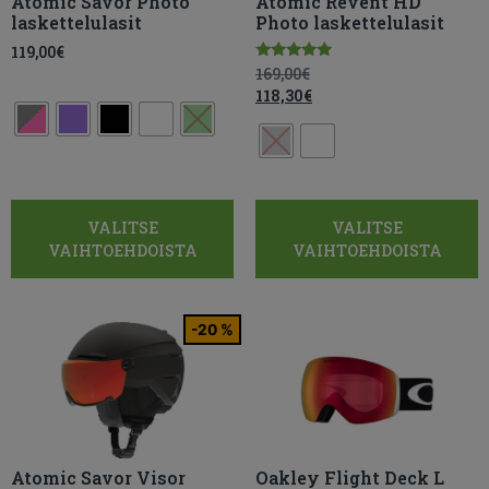
Atomic Savor Photo
Atomic Revent HD
laskettelulasit
Photo laskettelulasit
119,00
€
Arvostelu
169,00
€
tuotteesta:
118,30
€
5.00
/ 5
VALITSE
VALITSE
VAIHTOEHDOISTA
VAIHTOEHDOISTA
-20 %
Atomic Savor Visor
Oakley Flight Deck L