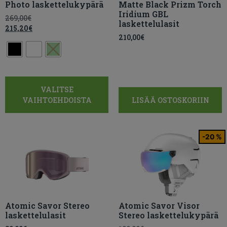
Photo laskettelukypärä
Matte Black Prizm Torch
Iridium GBL
269,00
€
laskettelulasit
215,20
€
210,00
€
VALITSE
VAIHTOEHDOISTA
LISÄÄ OSTOSKORIIN
-20 %
Atomic Savor Stereo
Atomic Savor Visor
laskettelulasit
Stereo laskettelukypärä