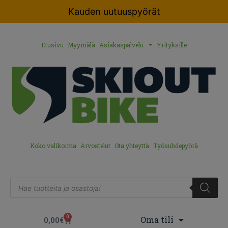
Kauden uutuuspyörät
Etusivu
Myymälä
Asiakaspalvelu
Yrityksille
Koko valikoima
Arvostelut
Ota yhteyttä
Työsuhdepyörä
0
Oma tili
0,00
€