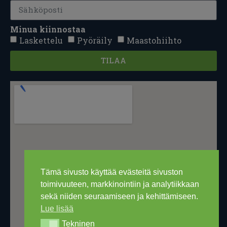
Minua kiinnostaa
Laskettelu
Pyöräily
Maastohiihto
TILAA
Tämä sivusto käyttää evästeitä sivuston
toimivuuteen, markkinointiin ja analytiikkaan
sekä niiden seuraamiseen ja kehittämiseen.
Lue lisää
Tekninen
Tekninen