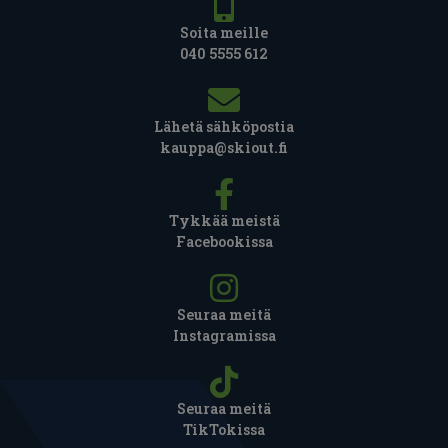
Soita meille
040 5555 612
Lähetä sähköpostia
kauppa@skiout.fi
Tykkää meistä
Facebookissa
Seuraa meitä
Instagramissa
Seuraa meitä
TikTokissa