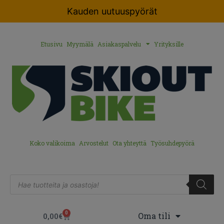
Kauden uutuuspyörät
Etusivu
Myymälä
Asiakaspalvelu
Yrityksille
Koko valikoima
Arvostelut
Ota yhteyttä
Työsuhdepyörä
0
Oma tili
0,00
€