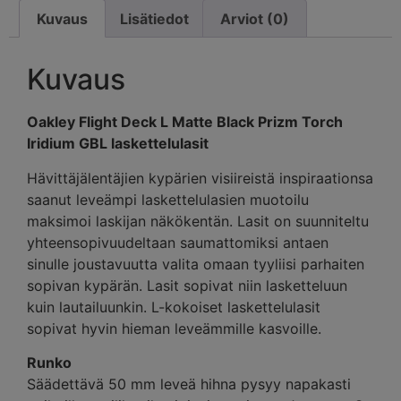
Kuvaus
Lisätiedot
Arviot (0)
Kuvaus
Oakley Flight Deck L Matte Black Prizm Torch
Iridium GBL laskettelulasit
Hävittäjälentäjien kypärien visiireistä inspiraationsa
saanut leveämpi laskettelulasien muotoilu
maksimoi laskijan näkökentän. Lasit on suunniteltu
yhteensopivuudeltaan saumattomiksi antaen
sinulle joustavuutta valita omaan tyyliisi parhaiten
sopivan kypärän. Lasit sopivat niin lasketteluun
kuin lautailuunkin. L-kokoiset laskettelulasit
sopivat hyvin hieman leveämmille kasvoille.
Runko
Säädettävä 50 mm leveä hihna pysyy napakasti