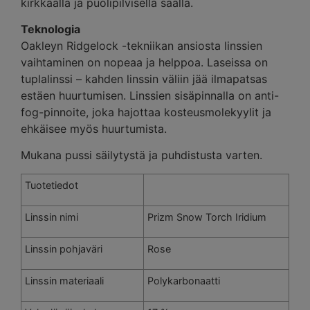
kirkkaalla ja puolipilvisellä säällä.
Teknologia
Oakleyn Ridgelock -tekniikan ansiosta linssien
vaihtaminen on nopeaa ja helppoa. Laseissa on
tuplalinssi – kahden linssin väliin jää ilmapatsas
estäen huurtumisen. Linssien sisäpinnalla on anti-
fog-pinnoite, joka hajottaa kosteusmolekyylit ja
ehkäisee myös huurtumista.
Mukana pussi säilytystä ja puhdistusta varten.
Tuotetiedot
Linssin nimi
Prizm Snow Torch Iridium
Linssin pohjaväri
Rose
Linssin materiaali
Polykarbonaatti