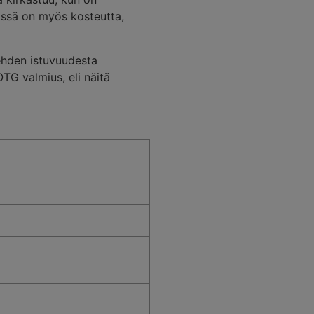
issä on myös kosteutta,
ehden istuvuudesta
OTG valmius, eli näitä