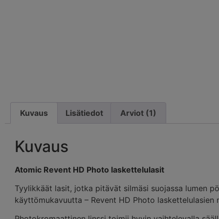
Kuvaus
Lisätiedot
Arviot (1)
Kuvaus
Atomic Revent HD Photo laskettelulasit
Tyylikkäät lasit, jotka pitävät silmäsi suojassa lumen p
käyttömukavuutta – Revent HD Photo laskettelulasien m
Photokromaattinen linssi toimii hyvin vaihtelevalla sää