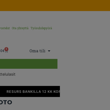
ostelut
Ota yhteyttä
Työsuhdepyörä
0
Oma tili
00
€
telulasit
RESURS BANKILLA 12 KK KOROTONTA MAKSUAIKAA
OTO