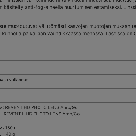
käsitelty anti-fog-aineella huurtumisen estämiseksi. Linss
uste muotoutuvat välittömästi kasvojen muotojen mukaan t
asit kunnolla paikallaan vauhdikkaassa menossa. Laseissa on 
a ja valkoinen
 M: REVENT HD PHOTO LENS Amb/Go
L: REVENT L HD PHOTO LENS Amb/Go
M: 130 g
L: 140 g