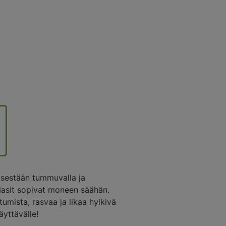
tsestään tummuvalla ja
lulasit sopivat moneen säähän.
mista, rasvaa ja likaa hylkivä
äyttävälle!