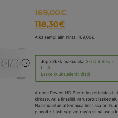
169,00
€
118,30
€
Aikaisempi alin hinta:
169,00
€
.
Jopa 36kk maksuaika
Ski Out Bike -
tilillä
Laske kuukausierät tästä
Atomic Revent HD Photo laskettelulasit. I
kirkastuvalla linssillä varustetut laskette
Naarmuuntumattomassa linssissä on huurtu
pinnoite. Lasit sopivat myös silmälaseja k