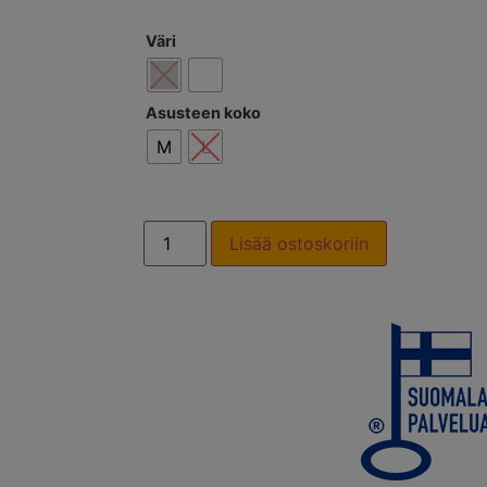
Väri
Asusteen koko
M
L
Lisää ostoskoriin