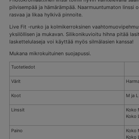
pilvisempää ja hämärämpää. Naarmuuntumaton linssi on 
rasvaa ja likaa hylkivä pinnoite.
Live Fit -runko ja kolmikerroksinen vaahtomuovipehm
yksilöllisen ja mukavan. Silikonikuvioitu hihna pitää l
laskettelulaseja voi käyttää myös silmälasien kanssa!
Mukana mikrokuituinen suojapussi.
Tuotetiedot
Värit
Harma
Koot
M ja L
Linssit
Koko
Koko 
Paino
Koko 
Koko 