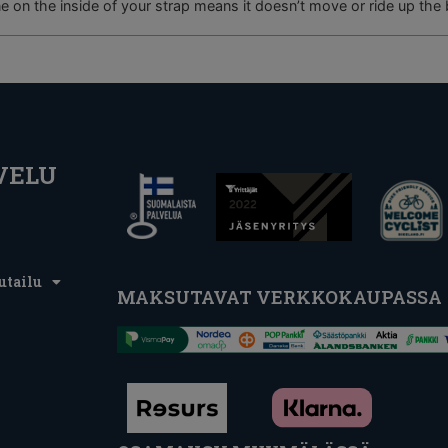
ne on the inside of your strap means it doesn’t move or ride up the
VELU
utailu
MAKSUTAVAT VERKKOKAUPASSA