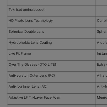
Tekniset ominaisuudet
HD Photo Lens Technology
Our ph
Spherical Double Lens
Spheri
Hydrophobic Lens Coating
A dura
Live Fit Frame
Instan
Over The Glasses (OTG LITE)
Extra 
Anti-scratch Outer Lens (PC)
A hard
Anti-fog Inner Lens (AC)
Anti-f
Adaptive LF Tri-Layer Face Foam
Memory