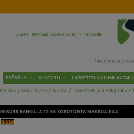
Etusivu
Myymälä
Asiakaspalvelu
Yrityksille
PYÖRÄILY
KUNTOILU
LASKETTELU & LUMILAUTAIL
Etusivu
/
Koko tuotevalikoima
/
Laskettelu & lumilautailu
/
ESURS BANKILLA 12 KK KOROTONTA MAKSUAIKAA
•
-30 %