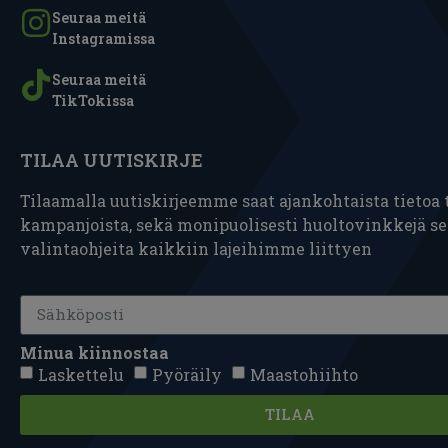
Seuraa meitä
Instagramissa
Seuraa meitä
TikTokissa
TILAA UUTISKIRJE
Tilaamalla uutiskirjeemme saat ajankohtaista tietoa t
kampanjoista, sekä monipuolisesti huoltovinkkejä s
valintaohjeita kaikkiin lajeihimme liittyen
Minua kiinnostaa
Laskettelu
Pyöräily
Maastohiihto
TILAA