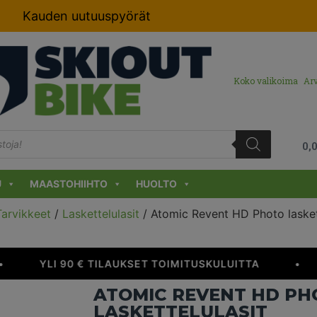
Kauden uutuuspyörät
Koko valikoima
Arv
0,
U
MAASTOHIIHTO
HUOLTO
Tarvikkeet
/
Laskettelulasit
/ Atomic Revent HD Photo lasket
YLI 90 € TILAUKSET TOIMITUSKULUITTA
•
ATOMIC REVENT HD PH
LASKETTELULASIT