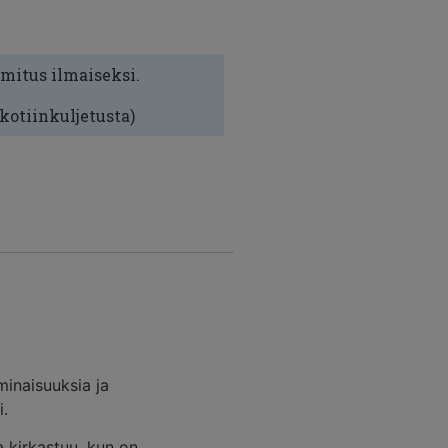
imitus ilmaiseksi.
 kotiinkuljetusta)
minaisuuksia ja
i.
a kirkastuu, kun on