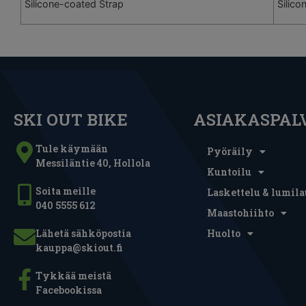
Silicone-coated Strap
Silico
SKI OUT BIKE
ASIAKASPAL
Tule käymään
Pyöräily
Messiläntie 40, Hollola
Kuntoilu
Soita meille
Laskettelu & lumila
040 5555 612
Maastohiihto
Lähetä sähköpostia
Huolto
kauppa@skiout.fi
Tykkää meistä
Facebookissa