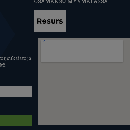
OSAMAKSU MYYMÄLÄSSÄ
arjouksista ja
ekä