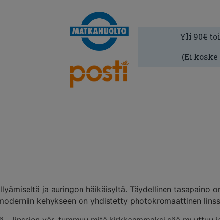
Yli 90€ to
(Ei koske
öllyämiseltä ja auringon häikäisyltä. Täydellinen tasapaino o
oderniin kehykseen on yhdistetty photokromaattinen linss
llä – linssien väri tummuu mitä kirkkaammaksi sää muuttuu j