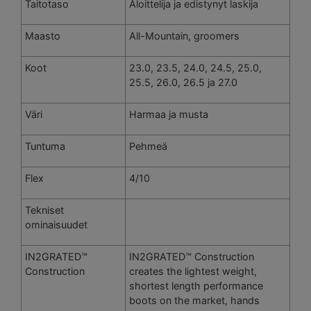
Taitotaso
Aloittelija ja edistynyt laskija
Maasto
All-Mountain, groomers
Koot
23.0, 23.5, 24.0, 24.5, 25.0,
25.5, 26.0, 26.5 ja 27.0
Väri
Harmaa ja musta
Tuntuma
Pehmeä
Flex
4/10
Tekniset
ominaisuudet
IN2GRATED™
IN2GRATED™ Construction
Construction
creates the lightest weight,
shortest length performance
boots on the market, hands