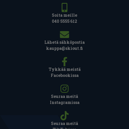
Soita meille
040 5555 612
Lähetä sähköpostia
kauppa@skiout.fi
Tykkää meistä
Facebookissa
Seuraa meitä
Instagramissa
Seuraa meitä