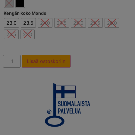
Kengän koko Mondo
23.0
23.5
24.0
24.5
25.0
25.5
26.0
26.5
27.0
Lisää ostoskoriin