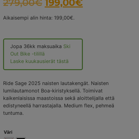
279,00
€
199,00
€
Aikaisempi alin hinta:
199,00
€
.
Jopa 36kk maksuaika
Ski
Out Bike -tilillä
Laske kuukausierät tästä
Ride Sage 2025 naisten lautakengät. Naisten
lumilautamonot Boa-kiristyksellä. Toimivat
kaikenlaisissa maastoissa sekä aloittelijalla että
edistyneellä harrastajalla. Medium flex, pehmeä
tuntuma.
Väri