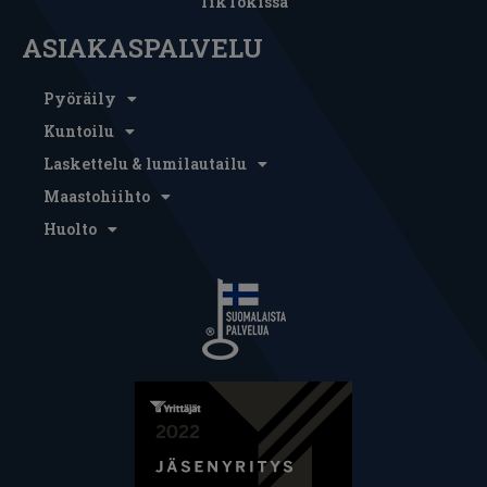
TikTokissa
ASIAKASPALVELU
Pyöräily
Kuntoilu
Laskettelu & lumilautailu
Maastohiihto
Huolto