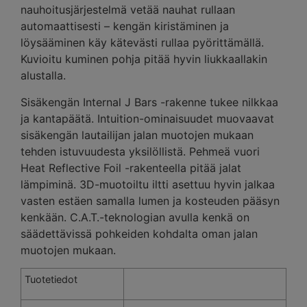
nauhoitusjärjestelmä vetää nauhat rullaan
automaattisesti – kengän kiristäminen ja
löysääminen käy kätevästi rullaa pyörittämällä.
Kuvioitu kuminen pohja pitää hyvin liukkaallakin
alustalla.
Sisäkengän Internal J Bars -rakenne tukee nilkkaa
ja kantapäätä. Intuition-ominaisuudet muovaavat
sisäkengän lautailijan jalan muotojen mukaan
tehden istuvuudesta yksilöllistä. Pehmeä vuori
Heat Reflective Foil -rakenteella pitää jalat
lämpiminä. 3D-muotoiltu iltti asettuu hyvin jalkaa
vasten estäen samalla lumen ja kosteuden pääsyn
kenkään. C.A.T.-teknologian avulla kenkä on
säädettävissä pohkeiden kohdalta oman jalan
muotojen mukaan.
Tuotetiedot