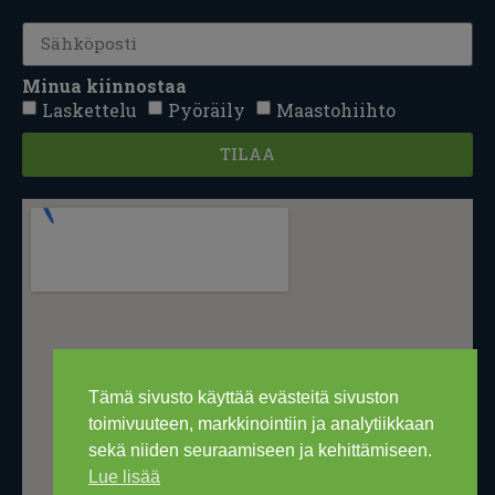
Minua kiinnostaa
Laskettelu
Pyöräily
Maastohiihto
TILAA
Tämä sivusto käyttää evästeitä sivuston
toimivuuteen, markkinointiin ja analytiikkaan
sekä niiden seuraamiseen ja kehittämiseen.
Lue lisää