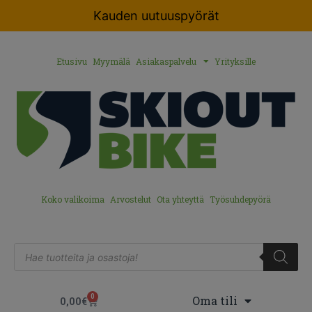
Kauden uutuuspyörät
Etusivu
Myymälä
Asiakaspalvelu
Yrityksille
Koko valikoima
Arvostelut
Ota yhteyttä
Työsuhdepyörä
0
Oma tili
0,00
€