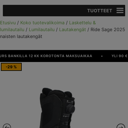
TUOTTEET
Etusivu
/
Koko tuotevalikoima
/
Laskettelu &
lumilautailu
/
Lumilautailu
/
Lautakengät
/ Ride Sage 2025
naisten lautakengät
BANKILLA 12 KK KOROTONTA MAKSUAIKAA
•
YLI 90 € TI
-29 %