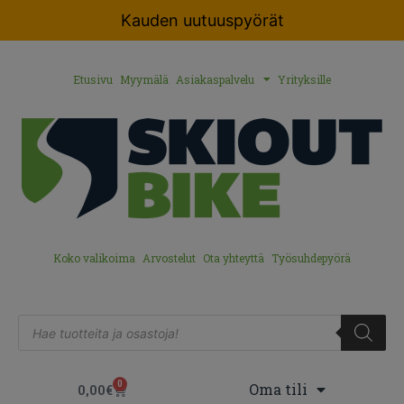
Kauden uutuuspyörät
Etusivu
Myymälä
Asiakaspalvelu
Yrityksille
Koko valikoima
Arvostelut
Ota yhteyttä
Työsuhdepyörä
0
Oma tili
0,00
€