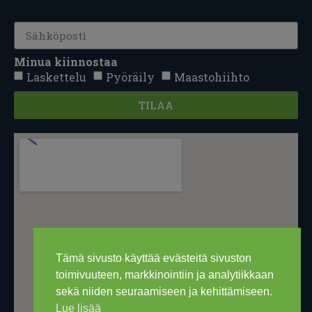
Minua kiinnostaa
Laskettelu
Pyöräily
Maastohiihto
TILAA
Tämä sivusto käyttää evästeitä sivuston
toimivuuteen, markkinointiin ja analytiikkaan
sekä niiden seuraamiseen ja kehittämiseen.
Lue lisää