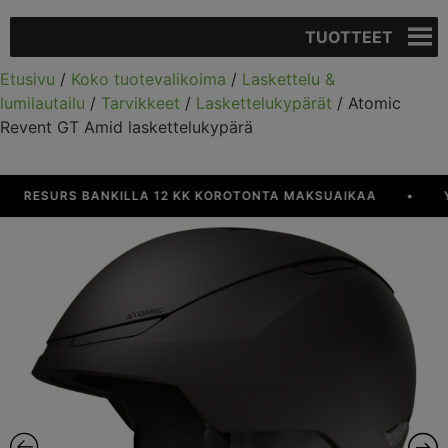
TUOTTEET
Etusivu
/
Koko tuotevalikoima
/
Laskettelu &
lumilautailu
/
Tarvikkeet
/
Laskettelukypärät
/ Atomic
Revent GT Amid laskettelukypärä
RESURS BANKILLA 12 KK KOROTONTA MAKSUAIKAA
•
YLI