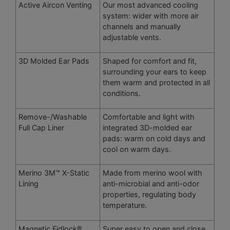
Active Aircon Venting
Our most advanced cooling
system: wider with more air
channels and manually
adjustable vents.
3D Molded Ear Pads
Shaped for comfort and fit,
surrounding your ears to keep
them warm and protected in all
conditions.
Remove-/Washable
Comfortable and light with
Full Cap Liner
integrated 3D-molded ear
pads: warm on cold days and
cool on warm days.
Merino 3M™ X-Static
Made from merino wool with
Lining
anti-microbial and anti-odor
properties, regulating body
temperature.
Magnetic Fidlock®
Super easy to open and close