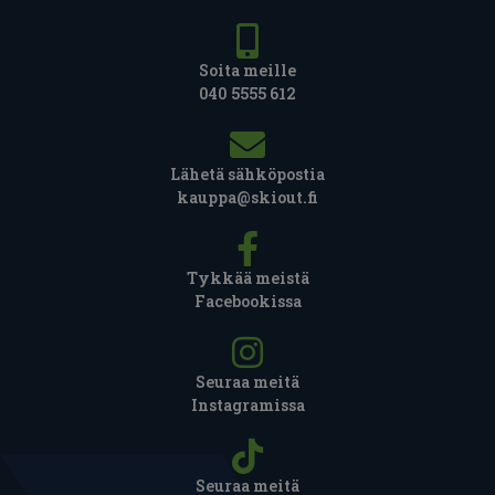
Soita meille
040 5555 612
Lähetä sähköpostia
kauppa@skiout.fi
Tykkää meistä
Facebookissa
Seuraa meitä
Instagramissa
Seuraa meitä