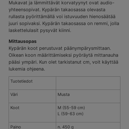
Mukavat ja lämmittävät korvatyynyt ovat audio-
yhteensopivat. Kypärän takaosassa olevasta
rullasta pyörittämällä voi istuvuuden hienosäätää
juuri sopivaksi. Kypärän takaosassa on remmi, jolla
laskettelulasit pysyvät kiinni.
Mittausopas
Kypärän koot perustuvat päänympärysmittaan.
Oikean koon määrittämiseksi pyöräytä mittanauha
pääsi ympäri. Kun olet tarkistanut cm, voit käyttää
lukemia ohjeena.
Tuotetiedot
Väri
Musta
Koot
M (55-59 cm)
L (59-63 cm)
Paino
n. 450 g