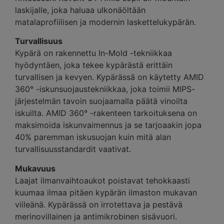
laskijalle, joka haluaa ulkonäöltään
matalaprofiilisen ja modernin laskettelukypärän.
Turvallisuus
Kypärä on rakennettu In-Mold -tekniikkaa
hyödyntäen, joka tekee kypärästä erittäin
turvallisen ja kevyen. Kypärässä on käytetty AMID
360° -iskunsuojaustekniikkaa, joka toimii MIPS-
järjestelmän tavoin suojaamalla päätä vinoilta
iskuilta. AMID 360° -rakenteen tarkoituksena on
maksimoida iskunvaimennus ja se tarjoaakin jopa
40% paremman iskusuojan kuin mitä alan
turvallisuusstandardit vaativat.
Mukavuus
Laajat ilmanvaihtoaukot poistavat tehokkaasti
kuumaa ilmaa pitäen kypärän ilmaston mukavan
viileänä. Kypärässä on irrotettava ja pestävä
merinovillainen ja antimikrobinen sisävuori.