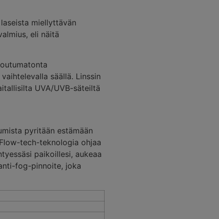
laseista miellyttävän
almius, eli näitä
stoutumatonta
 vaihtelevalla säällä. Linssin
itallisilta UVA/UVB-säteiltä
rtumista pyritään estämään
. Flow-tech-teknologia ohjaa
tyessäsi paikoillesi, aukeaa
 anti-fog-pinnoite, joka