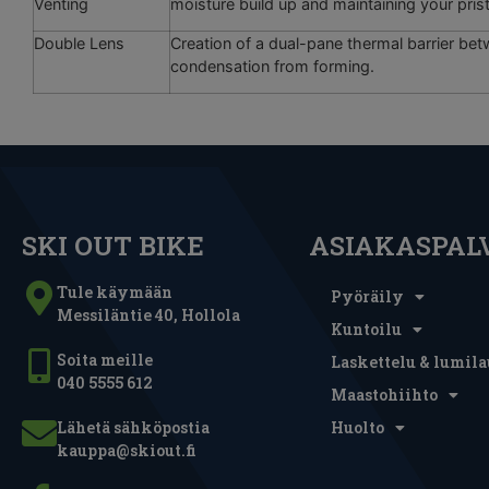
Venting
moisture build up and maintaining your prist
Double Lens
Creation of a dual-pane thermal barrier bet
condensation from forming.
SKI OUT BIKE
ASIAKASPAL
Tule käymään
Pyöräily
Messiläntie 40, Hollola
Kuntoilu
Soita meille
Laskettelu & lumila
040 5555 612
Maastohiihto
Lähetä sähköpostia
Huolto
kauppa@skiout.fi