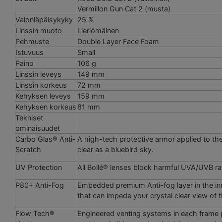
Vermillon Gun Cat 2 (musta)
Valonläpäisykyky
25 %
Linssin muoto
Lieriömäinen
Pehmuste
Double Layer Face Foam
Istuvuus
Small
Paino
106 g
Linssin leveys
149 mm
Linssin korkeus
72 mm
Kehyksen leveys
159 mm
Kehyksen korkeus
81 mm
Tekniset
ominaisuudet
Carbo Glas® Anti-
A high-tech protective armor applied to the
Scratch
clear as a bluebird sky.
UV Protection
All Bollé® lenses block harmful UVA/UVB r
P80+ Anti-Fog
Embedded premium Anti-fog layer in the inne
that can impede your crystal clear view of t
Flow Tech®
Engineered venting systems in each frame pr