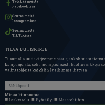
Tykkää meistä
Facebookissa
Seuraa meitä
Instagramissa
Seuraa meitä
TikTokissa
TILAA UUTISKIRJE
Tilaamalla uutiskirjeemme saat ajankohtaista tietoa t
kampanjoista, sekä monipuolisesti huoltovinkkejä s
valintaohjeita kaikkiin lajeihimme liittyen
Minua kiinnostaa
Laskettelu
Pyöräily
Maastohiihto