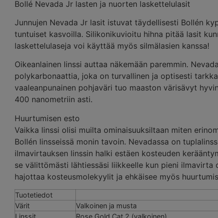
Bollé Nevada Jr lasten ja nuorten laskettelulasit
Junnujen Nevada Jr lasit istuvat täydellisesti Bollén k
tuntuiset kasvoilla. Silikonikuvioitu hihna pitää lasit 
laskettelulaseja voi käyttää myös silmälasien kanssa!
Oikeanlainen linssi auttaa näkemään paremmin. Nevada J
polykarbonaattia, joka on turvallinen ja optisesti tarkka l
vaaleanpunainen pohjaväri tuo maaston värisävyt hyvin e
400 nanometriin asti.
Huurtumisen esto
Vaikka linssi olisi muilta ominaisuuksiltaan miten erino
Bollén linsseissä monin tavoin. Nevadassa on tuplalinss
ilmavirtauksen linssin halki estäen kosteuden kerääntymi
se välittömästi lähtiessäsi liikkeelle kun pieni ilmavirta
hajottaa kosteusmolekyylit ja ehkäisee myös huurtumis
Tuotetiedot
Värit
Valkoinen ja musta
Linssit
Rose Gold Cat 2 (valkoinen)