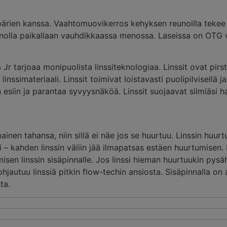
ypärien kanssa. Vaahtomuovikerros kehyksen reunoilla tekee 
kunnolla paikallaan vauhdikkaassa menossa. Laseissa on OTG v
r tarjoaa monipuolista linssiteknologiaa. Linssit ovat pir
inssimateriaali. Linssit toimivat loistavasti puolipilvisellä ja
siin ja parantaa syvyysnäköä. Linssit suojaavat silmiäsi ha
mainen tahansa, niin sillä ei näe jos se huurtuu. Linssin huu
i – kahden linssin väliin jää ilmapatsas estäen huurtumisen
sen linssin sisäpinnalle. Jos linssi hieman huurtuukin pysäh
 ohjautuu linssiä pitkin flow-techin ansiosta. Sisäpinnalla on
ta.