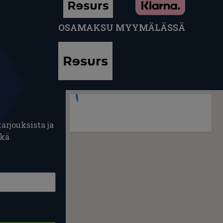
OSAMAKSU MYYMÄLÄSSÄ
arjouksista ja
ekä