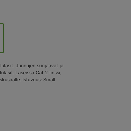
lulasit. Junnujen suojaavat ja
lasit. Laseissa Cat 2 linssi,
askusäälle. Istuvuus: Small.