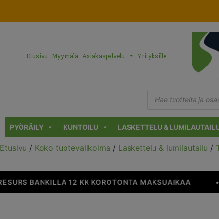
Etusivu
Myymälä
Asiakaspalvelu
Yrityksille
PYÖRÄILY
KUNTOILU
LASKETTELU & LUMILAUTAIL
Etusivu
/
Koko tuotevalikoima
/
Laskettelu & lumilautailu
/
SURS BANKILLA 12 KK KOROTONTA MAKSUAIKAA
•