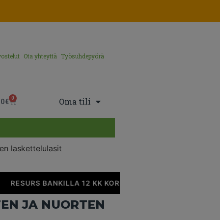
ostelut
Ota yhteyttä
Työsuhdepyörä
0
Oma tili
00
€
en laskettelulasit
RESURS BANKILLA 12 KK KOROTONTA MAKSUAIKAA
TEN JA NUORTEN