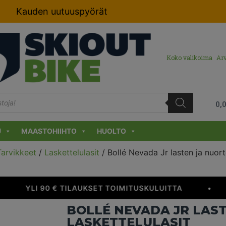
Kauden uutuuspyörät
Koko valikoima
Arv
0,
U
MAASTOHIIHTO
HUOLTO
Tarvikkeet
/
Laskettelulasit
/ Bollé Nevada Jr lasten ja nuort
YLI 90 € TILAUKSET TOIMITUSKULUITTA
•
BOLLÉ NEVADA JR LAS
LASKETTELULASIT