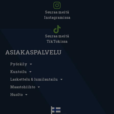
Seuraa meitä
Instagramissa
Seuraa meitä
TikTokissa
ASIAKASPALVELU
Pyöräily
Kuntoilu
Laskettelu & lumilautailu
Maastohiihto
Huolto