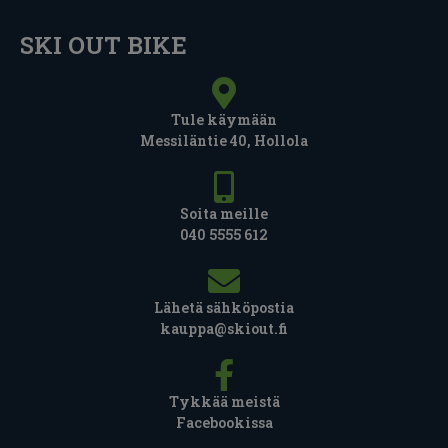
SKI OUT BIKE
Tule käymään
Messiläntie 40, Hollola
Soita meille
040 5555 612
Lähetä sähköpostia
kauppa@skiout.fi
Tykkää meistä
Facebookissa