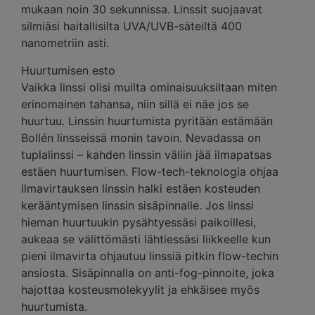
mukaan noin 30 sekunnissa. Linssit suojaavat
silmiäsi haitallisilta UVA/UVB-säteiltä 400
nanometriin asti.
Huurtumisen esto
Vaikka linssi olisi muilta ominaisuuksiltaan miten
erinomainen tahansa, niin sillä ei näe jos se
huurtuu. Linssin huurtumista pyritään estämään
Bollén linsseissä monin tavoin. Nevadassa on
tuplalinssi – kahden linssin väliin jää ilmapatsas
estäen huurtumisen. Flow-tech-teknologia ohjaa
ilmavirtauksen linssin halki estäen kosteuden
kerääntymisen linssin sisäpinnalle. Jos linssi
hieman huurtuukin pysähtyessäsi paikoillesi,
aukeaa se välittömästi lähtiessäsi liikkeelle kun
pieni ilmavirta ohjautuu linssiä pitkin flow-techin
ansiosta. Sisäpinnalla on anti-fog-pinnoite, joka
hajottaa kosteusmolekyylit ja ehkäisee myös
huurtumista.