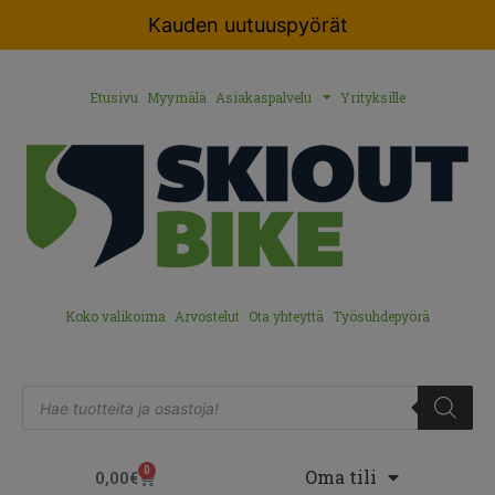
Kauden uutuuspyörät
Etusivu
Myymälä
Asiakaspalvelu
Yrityksille
Koko valikoima
Arvostelut
Ota yhteyttä
Työsuhdepyörä
0
Oma tili
0,00
€