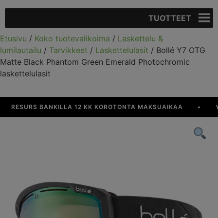
TUOTTEET
Etusivu
/
Koko tuotevalikoima
/
Laskettelu &
lumilautailu
/
Tarvikkeet
/
Laskettelulasit
/ Bollé Y7 OTG
Matte Black Phantom Green Emerald Photochromic
laskettelulasit
RESURS BANKILLA 12 KK KOROTONTA MAKSUAIKAA
•
YLI 