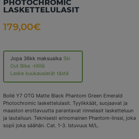
PHOTOCHROMIC
LASKETTELULASIT
179,00
€
Jopa 36kk maksuaika
Ski
Out Bike -tilillä
Laske kuukausierät tästä
Bollé Y7 OTG Matte Black Phantom Green Emerald
Photochromic laskettelulasit. Tyylikkäät, suojaavat ja
maaston erottavuutta parantavat rinnelasit lasketteluun
ja lautailuun. Teknisesti erinomainen Phantom-linssi, joka
sopii joka säähän. Cat. 1-3. Istuvuus M/L.