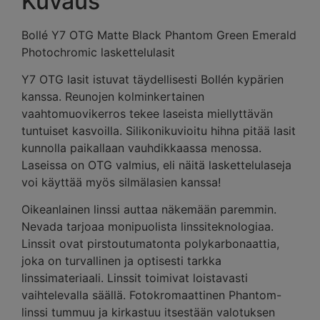
Kuvaus
Bollé Y7 OTG Matte Black Phantom Green Emerald
Photochromic laskettelulasit
Y7 OTG lasit istuvat täydellisesti Bollén kypärien
kanssa. Reunojen kolminkertainen
vaahtomuovikerros tekee laseista miellyttävän
tuntuiset kasvoilla. Silikonikuvioitu hihna pitää lasit
kunnolla paikallaan vauhdikkaassa menossa.
Laseissa on OTG valmius, eli näitä laskettelulaseja
voi käyttää myös silmälasien kanssa!
Oikeanlainen linssi auttaa näkemään paremmin.
Nevada tarjoaa monipuolista linssiteknologiaa.
Linssit ovat pirstoutumatonta polykarbonaattia,
joka on turvallinen ja optisesti tarkka
linssimateriaali. Linssit toimivat loistavasti
vaihtelevalla säällä. Fotokromaattinen Phantom-
linssi tummuu ja kirkastuu itsestään valotuksen