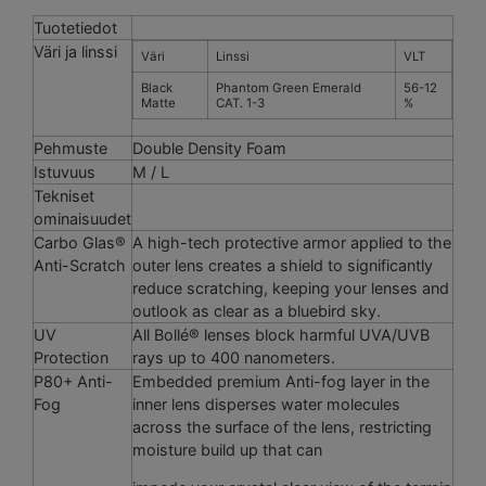
Tuotetiedot
Väri ja linssi
Väri
Linssi
VLT
Black
Phantom Green Emerald
56-12
Matte
CAT. 1-3
%
Pehmuste
Double Density Foam
Istuvuus
M / L
Tekniset
ominaisuudet
Carbo Glas®
A high-tech protective armor applied to the
Anti-Scratch
outer lens creates a shield to significantly
reduce scratching, keeping your lenses and
outlook as clear as a bluebird sky.
UV
All Bollé® lenses block harmful UVA/UVB
Protection
rays up to 400 nanometers.
P80+ Anti-
Embedded premium Anti-fog layer in the
Fog
inner lens disperses water molecules
across the surface of the lens, restricting
moisture build up that can