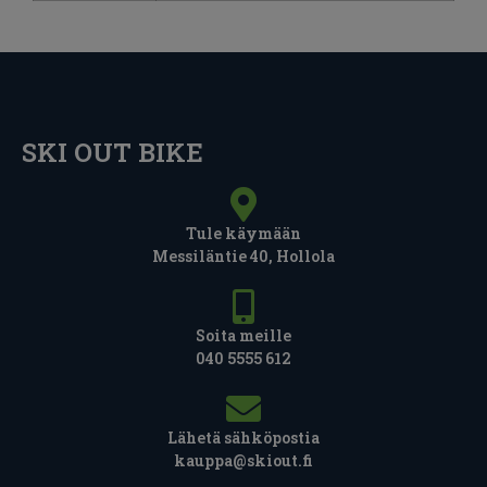
SKI OUT BIKE
Tule käymään
Messiläntie 40, Hollola
Soita meille
040 5555 612
Lähetä sähköpostia
kauppa@skiout.fi