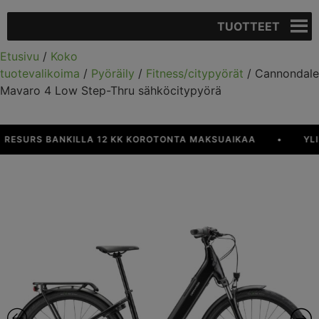
TUOTTEET
Etusivu
/
Koko
tuotevalikoima
/
Pyöräily
/
Fitness/citypyörät
/ Cannondale
Mavaro 4 Low Step-Thru sähköcitypyörä
URS BANKILLA 12 KK KOROTONTA MAKSUAIKAA
•
YLI 90 