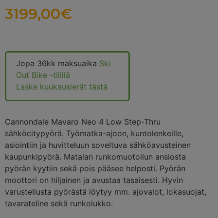
3199,00
€
Jopa 36kk maksuaika
Ski
Out Bike -tilillä
Laske kuukausierät tästä
Cannondale Mavaro Neo 4 Low Step-Thru
sähköcitypyörä. Työmatka-ajoon, kuntolenkeille,
asiointiin ja huvitteluun soveltuva sähköavusteinen
kaupunkipyörä. Matalan runkomuotoilun ansiosta
pyörän kyytiin sekä pois pääsee helposti. Pyörän
moottori on hiljainen ja avustaa tasaisesti. Hyvin
varustellusta pyörästä löytyy mm. ajovalot, lokasuojat,
tavarateline sekä runkolukko.