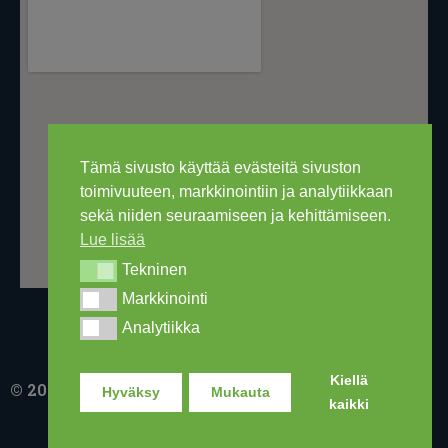
Tämä sivusto käyttää evästeitä sivuston
toimivuuteen, markkinointiin ja analytiikkaan
sekä niiden seuraamiseen ja kehittämiseen.
Lue lisää
Tekninen
Tekninen
Markkinointi
Markkinointi
Analytiikka
Analytiikka
Kiellä
© 2016-2026 Ski Out Bike, Ski-Outlet Finland Oy
Hyväksy
Mukauta
kaikki