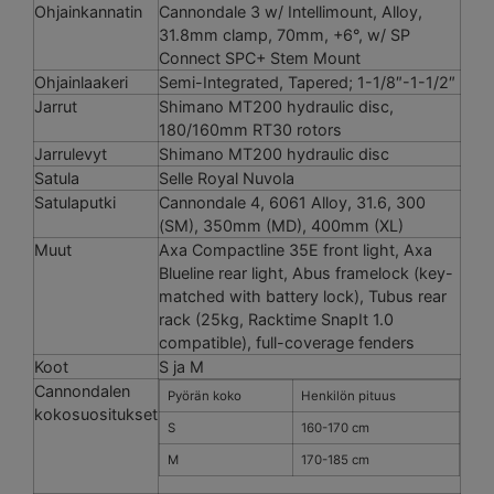
Ohjainkannatin
Cannondale 3 w/ Intellimount, Alloy,
31.8mm clamp, 70mm, +6°, w/ SP
Connect SPC+ Stem Mount
Ohjainlaakeri
Semi-Integrated, Tapered; 1-1/8″-1-1/2″
Jarrut
Shimano MT200 hydraulic disc,
180/160mm RT30 rotors
Jarrulevyt
Shimano MT200 hydraulic disc
Satula
Selle Royal Nuvola
Satulaputki
Cannondale 4, 6061 Alloy, 31.6, 300
(SM), 350mm (MD), 400mm (XL)
Muut
Axa Compactline 35E front light, Axa
Blueline rear light, Abus framelock (key-
matched with battery lock), Tubus rear
rack (25kg, Racktime SnapIt 1.0
compatible), full-coverage fenders
Koot
S ja M
Cannondalen
Pyörän koko
Henkilön pituus
kokosuositukset
S
160-170 cm
M
170-185 cm