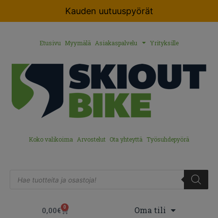
Kauden uutuuspyörät
Etusivu
Myymälä
Asiakaspalvelu
Yrityksille
Koko valikoima
Arvostelut
Ota yhteyttä
Työsuhdepyörä
0
Oma tili
0,00
€