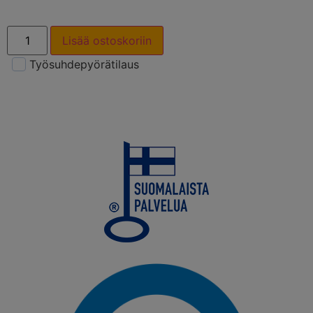
Lisää ostoskoriin
Työsuhdepyörätilaus