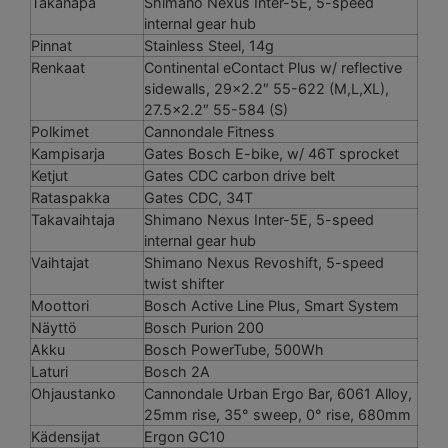
Takanapa
Shimano Nexus Inter-5E, 5-speed
internal gear hub
Pinnat
Stainless Steel, 14g
Renkaat
Continental eContact Plus w/ reflective
sidewalls, 29×2.2″ 55-622 (M,L,XL),
27.5×2.2″ 55-584 (S)
Polkimet
Cannondale Fitness
Kampisarja
Gates Bosch E-bike, w/ 46T sprocket
Ketjut
Gates CDC carbon drive belt
Rataspakka
Gates CDC, 34T
Takavaihtaja
Shimano Nexus Inter-5E, 5-speed
internal gear hub
Vaihtajat
Shimano Nexus Revoshift, 5-speed
twist shifter
Moottori
Bosch Active Line Plus, Smart System
Näyttö
Bosch Purion 200
Akku
Bosch PowerTube, 500Wh
Laturi
Bosch 2A
Ohjaustanko
Cannondale Urban Ergo Bar, 6061 Alloy,
25mm rise, 35° sweep, 0° rise, 680mm
Kädensijat
Ergon GC10