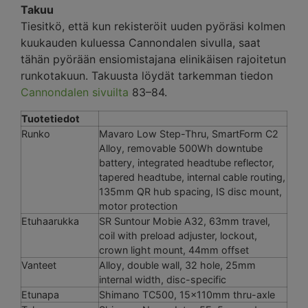
Takuu
Tiesitkö, että kun rekisteröit uuden pyöräsi kolmen
kuukauden kuluessa Cannondalen sivulla, saat
tähän pyörään ensiomistajana elinikäisen rajoitetun
runkotakuun. Takuusta löydät tarkemman tiedon
Cannondalen sivuilta
83–84.
Tuotetiedot
Runko
Mavaro Low Step-Thru, SmartForm C2
Alloy, removable 500Wh downtube
battery, integrated headtube reflector,
tapered headtube, internal cable routing,
135mm QR hub spacing, IS disc mount,
motor protection
Etuhaarukka
SR Suntour Mobie A32, 63mm travel,
coil with preload adjuster, lockout,
crown light mount, 44mm offset
Vanteet
Alloy, double wall, 32 hole, 25mm
internal width, disc-specific
Etunapa
Shimano TC500, 15x110mm thru-axle