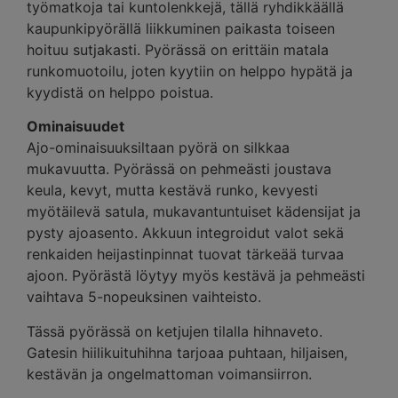
työmatkoja tai kuntolenkkejä, tällä ryhdikkäällä
kaupunkipyörällä liikkuminen paikasta toiseen
hoituu sutjakasti. Pyörässä on erittäin matala
runkomuotoilu, joten kyytiin on helppo hypätä ja
kyydistä on helppo poistua.
Ominaisuudet
Ajo-ominaisuuksiltaan pyörä on silkkaa
mukavuutta. Pyörässä on pehmeästi joustava
keula, kevyt, mutta kestävä runko, kevyesti
myötäilevä satula, mukavantuntuiset kädensijat ja
pysty ajoasento. Akkuun integroidut valot sekä
renkaiden heijastinpinnat tuovat tärkeää turvaa
ajoon. Pyörästä löytyy myös kestävä ja pehmeästi
vaihtava 5-nopeuksinen vaihteisto.
Tässä pyörässä on ketjujen tilalla hihnaveto.
Gatesin hiilikuituhihna tarjoaa puhtaan, hiljaisen,
kestävän ja ongelmattoman voimansiirron.