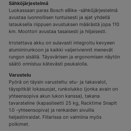
Sähköjärjestelmä
Luokassaan paras Bosch eBike -sähköjärjestelmä
avustaa luonnollisen tuntuisesti ja ajat yhdellä
latauksella riippuen avustuksen määrästä jopa 110
km. Moottori avustaa tasaisesti ja hiljaisesti.
Irrotettava akku on sulavasti integroitu kevyeen
alumiinirunkoon ja kaikki vaijeriviennit menevät
rungon sisällä. Täysvärisen ja ergonomisen näytön
säätö onnistuu kätevästi peukalolla.
Varustelu
Pyörä on täysin varusteltu: etu- ja takavalot,
täyspitkät lokasuojat, runkolukko (jonka avain on
yhteensopiva akun lukon kanssa), takana
tavarateline (kapasiteetti 25 kg, Racktime SnapIt
1.0 -yhteensopiva) ja renkaiden sivuilla
heijastinraidat. Fillarissa on valmiina myös
polkimet.