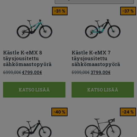
-31 %
-37 %
Kästle K-eMX 8
Kästle K-eMX 7
täysjousitettu
täysjousitettu
sähkömaastopyörä
sähkömaastopyörä
6999,00
€
4799,00
€
5999,00
€
3799,00
€
KATSO LISÄÄ
KATSO LISÄÄ
-40 %
-24 %