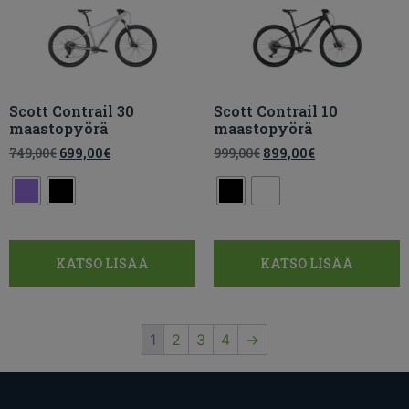
Scott Contrail 30
Scott Contrail 10
maastopyörä
maastopyörä
749,00
€
699,00
€
999,00
€
899,00
€
KATSO LISÄÄ
KATSO LISÄÄ
1
2
3
4
→