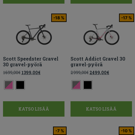
-18 %
-17 %
Scott Speedster Gravel
Scott Addict Gravel 30
30 gravel-pyörä
gravel-pyörä
1699,00
€
1399,00
€
2999,00
€
2499,00
€
KATSO LISÄÄ
KATSO LISÄÄ
-7 %
-10 %