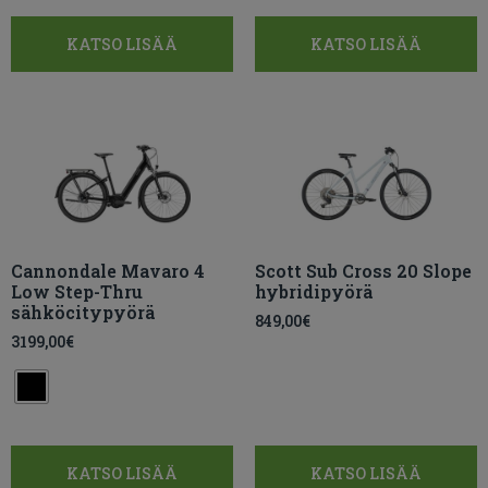
KATSO LISÄÄ
KATSO LISÄÄ
Cannondale Mavaro 4
Scott Sub Cross 20 Slope
Low Step-Thru
hybridipyörä
sähköcitypyörä
849,00
€
3199,00
€
KATSO LISÄÄ
KATSO LISÄÄ