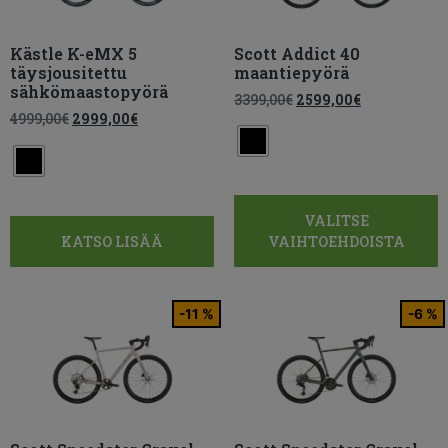
Kästle K-eMX 5
Scott Addict 40
täysjousitettu
maantiepyörä
sähkömaastopyörä
3399,00
€
2599,00
€
4999,00
€
2999,00
€
VALITSE
KATSO LISÄÄ
VAIHTOEHDOISTA
-11 %
-6 %