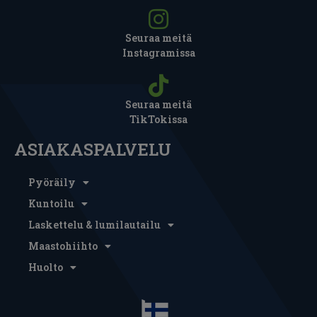
Seuraa meitä
Instagramissa
Seuraa meitä
TikTokissa
ASIAKASPALVELU
Pyöräily
Kuntoilu
Laskettelu & lumilautailu
Maastohiihto
Huolto