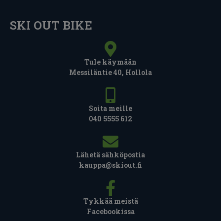
SKI OUT BIKE
Tule käymään
Messiläntie 40, Hollola
Soita meille
040 5555 612
Lähetä sähköpostia
kauppa@skiout.fi
Tykkää meistä
Facebookissa