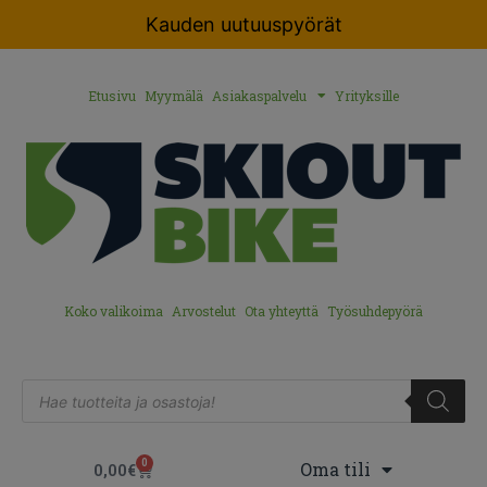
Kauden uutuuspyörät
Etusivu
Myymälä
Asiakaspalvelu
Yrityksille
Koko valikoima
Arvostelut
Ota yhteyttä
Työsuhdepyörä
0
Oma tili
0,00
€