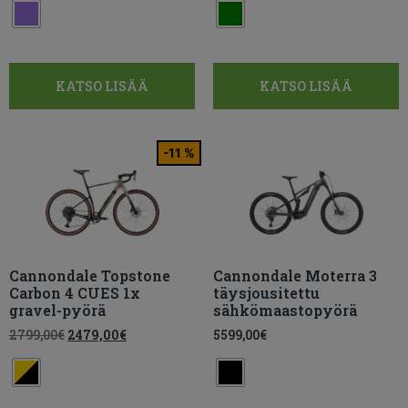
KATSO LISÄÄ
KATSO LISÄÄ
-11 %
Cannondale Topstone
Cannondale Moterra 3
Carbon 4 CUES 1x
täysjousitettu
gravel-pyörä
sähkömaastopyörä
2799,00
€
2479,00
€
5599,00
€