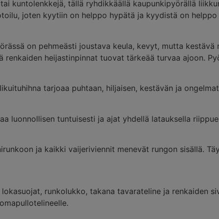
a tai kuntolenkkejä, tällä ryhdikkäällä kaupunkipyörällä liik
toilu, joten kyytiin on helppo hypätä ja kyydistä on helppo
örässä on pehmeästi joustava keula, kevyt, mutta kestävä 
kä renkaiden heijastinpinnat tuovat tärkeää turvaa ajoon. P
ilikuituhihna tarjoaa puhtaan, hiljaisen, kestävän ja ongelm
 luonnollisen tuntuisesti ja ajat yhdellä latauksella riipp
nirunkoon ja kaikki vaijeriviennit menevät rungon sisällä. T
 lokasuojat, runkolukko, takana tavarateline ja renkaiden sivu
omapullotelineelle.