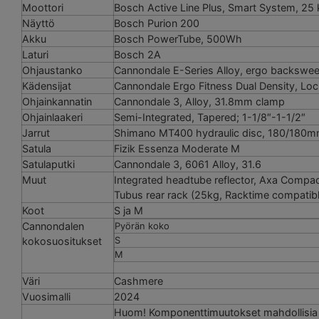
Moottori
Bosch Active Line Plus, Smart System, 25
Näyttö
Bosch Purion 200
Akku
Bosch PowerTube, 500Wh
Laturi
Bosch 2A
Ohjaustanko
Cannondale E-Series Alloy, ergo backsw
Kädensijat
Cannondale Ergo Fitness Dual Density, Lo
Ohjainkannatin
Cannondale 3, Alloy, 31.8mm clamp
Ohjainlaakeri
Semi-Integrated, Tapered; 1-1/8″-1-1/2″
Jarrut
Shimano MT400 hydraulic disc, 180/180m
Satula
Fizik Essenza Moderate M
Satulaputki
Cannondale 3, 6061 Alloy, 31.6
Muut
Integrated headtube reflector, Axa Compactl
Tubus rear rack (25kg, Racktime compatibl
Koot
S ja M
Cannondalen
Pyörän koko
S
kokosuositukset
M
Väri
Cashmere
Vuosimalli
2024
Huom! Komponenttimuutokset mahdollisia ilm