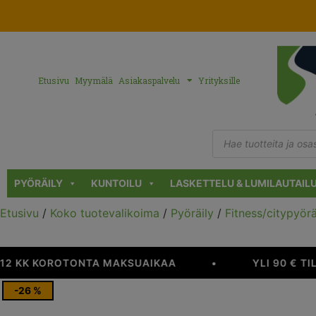
Etusivu
Myymälä
Asiakaspalvelu
Yrityksille
PYÖRÄILY
KUNTOILU
LASKETTELU & LUMILAUTAIL
Etusivu
/
Koko tuotevalikoima
/
Pyöräily
/
Fitness/citypyör
2 KK KOROTONTA MAKSUAIKAA
•
YLI 90 € TIL
-26 %