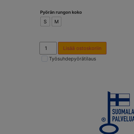
Pyörän rungon koko
S
M
Lisää ostoskoriin
Työsuhdepyörätilaus