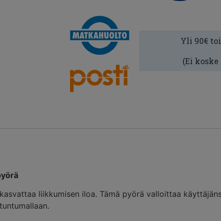
Yli 90€ to
(Ei koske
pyörä
svattaa liikkumisen iloa. Tämä pyörä valloittaa käyttäjäns
otuntumallaan.