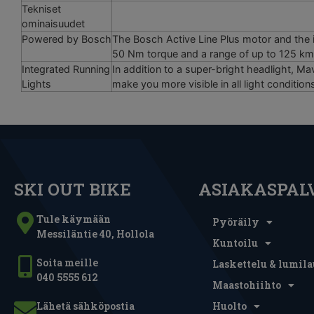
Tekniset
ominaisuudet
Powered by Bosch
The Bosch Active Line Plus motor and the 
50 Nm torque and a range of up to 125 km, 
Integrated Running
In addition to a super-bright headlight, Mav
Lights
make you more visible in all light condition
SKI OUT BIKE
ASIAKASPAL
Tule käymään
Pyöräily
Messiläntie 40, Hollola
Kuntoilu
Soita meille
Laskettelu & lumila
040 5555 612
Maastohiihto
Lähetä sähköpostia
Huolto