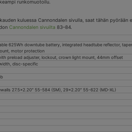
rkeampi runkomuotoilu.
ukauden kuluessa Cannondalen sivulla, saat tähän pyörään e
edon
Cannondalen sivuilta
83–84.
ble 625Wh downtube battery, integrated headtube reflector, taper
ount, motor protection
ith preload adjuster, lockout, crown light mount, 44mm offset
width, disc-specific
ub
sidewalls 27.5×2.20″ 55-584 (SM), 29×2.20″ 55-622 (MD-XL)