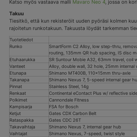
Katso myös vastaava malli
Mavaro Neo 4
, jossa on ko
Takuu
Tiesitkö, että kun rekisteröit uuden pyöräsi kolmen ku
rajoitetun runkotakuun. Takuusta löydät tarkemman ti
Tuotetiedot
Runko
SmartForm C2 Alloy, low step-thru, remova
routing, 135mm QR hub spacing, IS disc m
Etuhaarukka
SR Suntour Mobie A32, 63mm travel, coil w
Vanteet
Alloy, double wall, 32 hole, 25mm internal 
Etunapa
Shimano MT400B, 110x15mm thru-axle
Takanapa
Shimano Nexus 7, 5-speed internal gear h
Pinnat
Stainless Steel, 14g
Renkaat
Continental eContact Plus w/ reflective 
Polkimet
Cannondale Fitness
Kampisarja
FSA for Bosch
Ketjut
Gates CDX Carbon Belt
Rataspakka
Gates CDC 26T
Takavaihtaja
Shimano Nexus 7, internal gear hub
Vaihtajat
Shimano Nexus, 7-speed, twist style