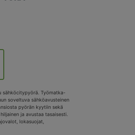
 sähköcitypyörä. Työmatka-
teluun soveltuva sähköavusteinen
nsiosta pyörän kyytiin sekä
iljainen ja avustaa tasaisesti.
jovalot, lokasuojat,