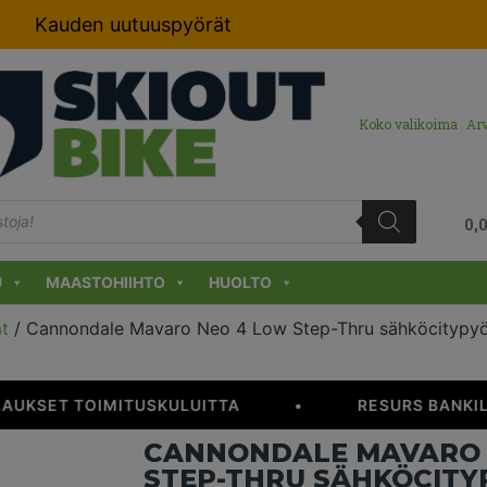
Kauden uutuuspyörät
Koko valikoima
Arv
0,
U
MAASTOHIIHTO
HUOLTO
ät
/ Cannondale Mavaro Neo 4 Low Step-Thru sähköcitypy
AUKSET TOIMITUSKULUITTA
•
RESURS BANKILL
CANNONDALE MAVARO 
STEP-THRU SÄHKÖCITY