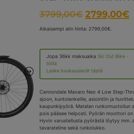
3799,00
€
2799,00
€
Aikaisempi alin hinta:
2799,00
€
.
Jopa 36kk maksuaika
Ski Out Bike -
tilillä
Laske kuukausierät tästä
Cannondale Mavaro Neo 4 Low Step-Thru
ajoon, kuntolenkeille, asiointiin ja huvit
kaupunkipyörä. Matalan runkomuotoilun a
pois pääsee helposti. Pyörän moottori on h
Hyvin varustellusta pyörästä löytyy mm. a
tavarateline sekä runkolukko.