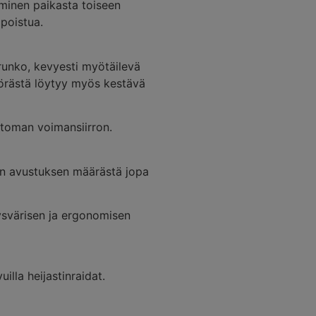
kuminen paikasta toiseen
 poistua.
runko, kevyesti myötäilevä
yörästä löytyy myös kestävä
attoman voimansiirron.
uen avustuksen määrästä jopa
äysvärisen ja ergonomisen
illa heijastinraidat.