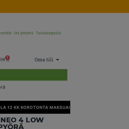
ostelut
Ota yhteyttä
Työsuhdepyörä
0
Oma tili
00
€
örä
A 12 KK KOROTONTA MAKSUAIKAA
•
NEO 4 LOW
PYÖRÄ