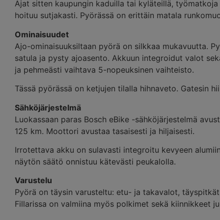
Ajat sitten kaupungin kaduilla tai kyläteillä, työmatkoj
hoituu sutjakasti. Pyörässä on erittäin matala runkomuo
Ominaisuudet
Ajo-ominaisuuksiltaan pyörä on silkkaa mukavuutta. Py
satula ja pysty ajoasento. Akkuun integroidut valot se
ja pehmeästi vaihtava 5-nopeuksinen vaihteisto.
Tässä pyörässä on ketjujen tilalla hihnaveto. Gatesin hi
Sähköjärjestelmä
Luokassaan paras Bosch eBike -sähköjärjestelmä avustaa
125 km. Moottori avustaa tasaisesti ja hiljaisesti.
Irrotettava akku on sulavasti integroitu kevyeen alumii
näytön säätö onnistuu kätevästi peukalolla.
Varustelu
Pyörä on täysin varusteltu: etu- ja takavalot, täyspitkät
Fillarissa on valmiina myös polkimet sekä kiinnikkeet ju