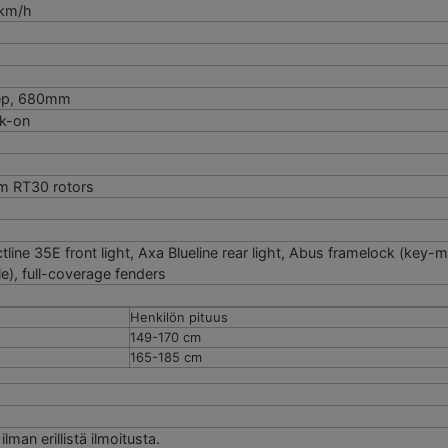
 km/h
eep, 680mm
ck-on
m RT30 rotors
ine 35E front light, Axa Blueline rear light, Abus framelock (key-m
e), full-coverage fenders
Henkilön pituus
149-170 cm
165-185 cm
an erillistä ilmoitusta.