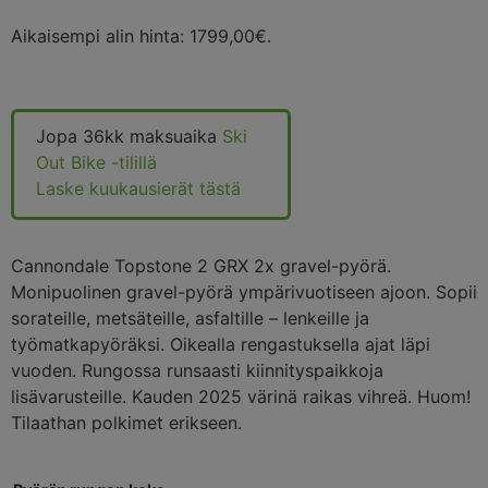
Aikaisempi alin hinta:
1799,00
€
.
Jopa 36kk maksuaika
Ski
Out Bike -tilillä
Laske kuukausierät tästä
Cannondale Topstone 2 GRX 2x gravel-pyörä.
Monipuolinen gravel-pyörä ympärivuotiseen ajoon. Sopii
sorateille, metsäteille, asfaltille – lenkeille ja
työmatkapyöräksi. Oikealla rengastuksella ajat läpi
vuoden. Rungossa runsaasti kiinnityspaikkoja
lisävarusteille. Kauden 2025 värinä raikas vihreä. Huom!
Tilaathan polkimet erikseen.