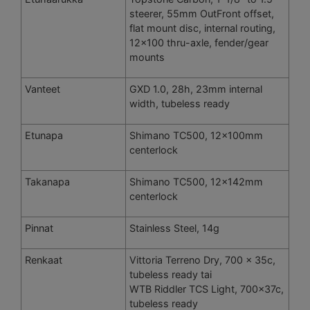
steerer, 55mm OutFront offset,
flat mount disc, internal routing,
12×100 thru-axle, fender/gear
mounts
Vanteet
GXD 1.0, 28h, 23mm internal
width, tubeless ready
Etunapa
Shimano TC500, 12x100mm
centerlock
Takanapa
Shimano TC500, 12x142mm
centerlock
Pinnat
Stainless Steel, 14g
Renkaat
Vittoria Terreno Dry, 700 x 35c,
tubeless ready tai
WTB Riddler TCS Light, 700x37c,
tubeless ready