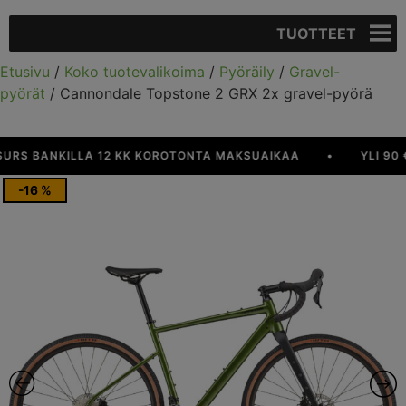
TUOTTEET
Etusivu
/
Koko tuotevalikoima
/
Pyöräily
/
Gravel-
pyörät
/ Cannondale Topstone 2 GRX 2x gravel-pyörä
 BANKILLA 12 KK KOROTONTA MAKSUAIKAA
•
YLI 90 € TI
-16 %