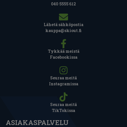
040 5555 612
Lähetä sähköpostia
kauppa@skiout.fi
Tykkää meistä
Facebookissa
Seuraa meitä
Instagramissa
Seuraa meitä
TikTokissa
ASIAKASPALVELU