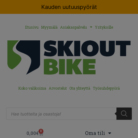
Kauden uutuuspyörät
Etusivu
Myymälä
Asiakaspalvelu
Yrityksille
Koko valikoima
Arvostelut
Ota yhteyttä
Työsuhdepyörä
0
Oma tili
0,00
€