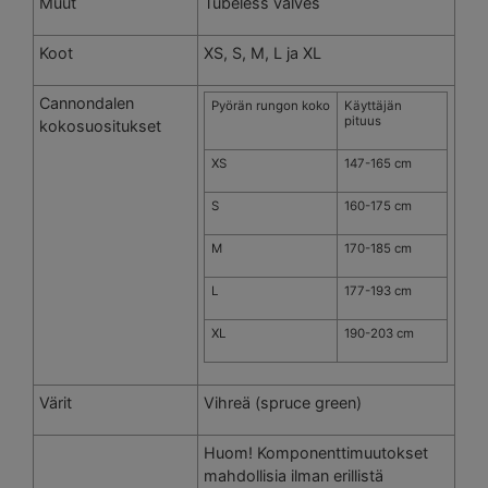
Muut
Tubeless valves
Koot
XS, S, M, L ja XL
Cannondalen
Pyörän rungon koko
Käyttäjän
pituus
kokosuositukset
XS
147-165 cm
S
160-175 cm
M
170-185 cm
L
177-193 cm
XL
190-203 cm
Värit
Vihreä (spruce green)
Huom! Komponenttimuutokset
mahdollisia ilman erillistä