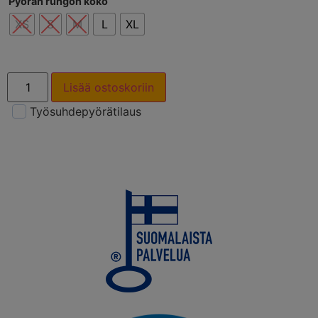
Pyörän rungon koko
XS
S
M
L
XL
Lisää ostoskoriin
Työsuhdepyörätilaus