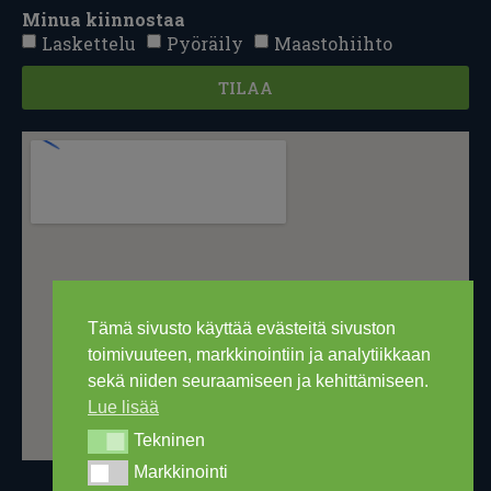
Minua kiinnostaa
Laskettelu
Pyöräily
Maastohiihto
TILAA
Tämä sivusto käyttää evästeitä sivuston
toimivuuteen, markkinointiin ja analytiikkaan
sekä niiden seuraamiseen ja kehittämiseen.
Lue lisää
Tekninen
Tekninen
Markkinointi
Markkinointi