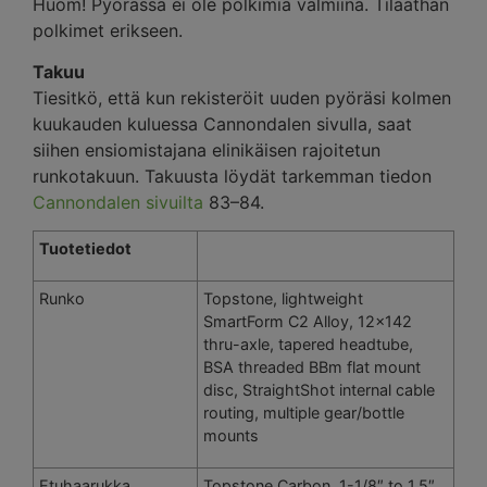
Huom! Pyörässä ei ole polkimia valmiina. Tilaathan
polkimet erikseen.
Takuu
Tiesitkö, että kun rekisteröit uuden pyöräsi kolmen
kuukauden kuluessa Cannondalen sivulla, saat
siihen ensiomistajana elinikäisen rajoitetun
runkotakuun. Takuusta löydät tarkemman tiedon
Cannondalen sivuilta
83–84.
Tuotetiedot
Runko
Topstone, lightweight
SmartForm C2 Alloy, 12×142
thru-axle, tapered headtube,
BSA threaded BBm flat mount
disc, StraightShot internal cable
routing, multiple gear/bottle
mounts
Etuhaarukka
Topstone Carbon, 1-1/8″ to 1.5″