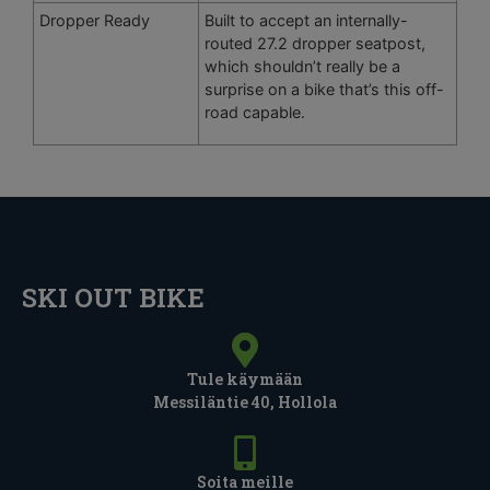
Dropper Ready
Built to accept an internally-
routed 27.2 dropper seatpost,
which shouldn’t really be a
surprise on a bike that’s this off-
road capable.
SKI OUT BIKE
Tule käymään
Messiläntie 40, Hollola
Soita meille