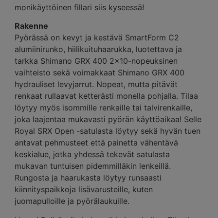
monikäyttöinen fillari siis kyseessä!
Rakenne
Pyörässä on kevyt ja kestävä SmartForm C2
alumiinirunko, hiilikuituhaarukka, luotettava ja
tarkka Shimano GRX 400 2×10-nopeuksinen
vaihteisto sekä voimakkaat Shimano GRX 400
hydrauliset levyjarrut. Nopeat, mutta pitävät
renkaat rullaavat ketterästi monella pohjalla. Tilaa
löytyy myös isommille renkaille tai talvirenkaille,
joka laajentaa mukavasti pyörän käyttöaikaa! Selle
Royal SRX Open -satulasta löytyy sekä hyvän tuen
antavat pehmusteet että painetta vähentävä
keskialue, jotka yhdessä tekevät satulasta
mukavan tuntuisen pidemmilläkin lenkeillä.
Rungosta ja haarukasta löytyy runsaasti
kiinnityspaikkoja lisävarusteille, kuten
juomapulloille ja pyörälaukuille.