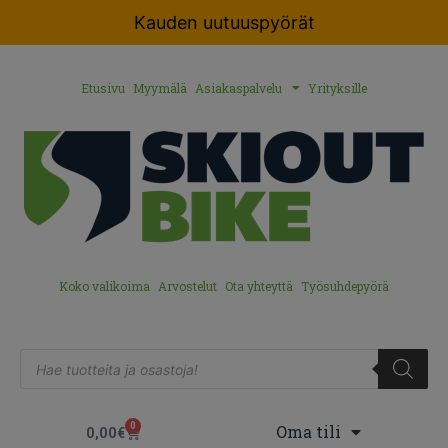
Kauden uutuuspyörät
Etusivu
Myymälä
Asiakaspalvelu
Yrityksille
Koko valikoima
Arvostelut
Ota yhteyttä
Työsuhdepyörä
0
Oma tili
0,00
€