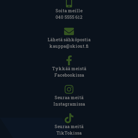
Soita meille
040 5555 612
Lähetä sähköpostia
kauppa@skiout.fi
Tykkää meistä
Facebookissa
Seuraa meitä
Instagramissa
Seuraa meitä
TikTokissa