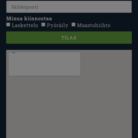
Minua kiinnostaa
Laskettelu
Pyöräily
Maastohiihto
TILAA