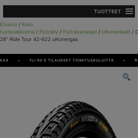
TUOTTEET
Etusivu
/
Koko
tuotevalikoima
/
Pyöräily
/
Pyörävaraosat
/
Ulkorenkaat
/ C
28″ Ride Tour 42-622 ulkorengas
A
•
YLI 90 € TILAUKSET TOIMITUSKULUITTA
•
RESU