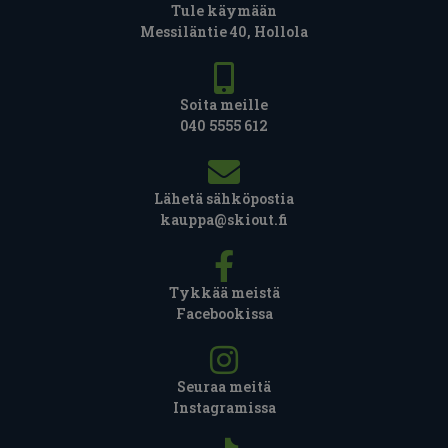
Tule käymään
Messiläntie 40, Hollola
Soita meille
040 5555 612
Lähetä sähköpostia
kauppa@skiout.fi
Tykkää meistä
Facebookissa
Seuraa meitä
Instagramissa