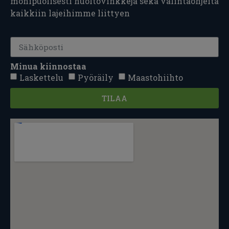
monipuolisesti huoltovinkkejä sekä valintaohjeita
kaikkiin lajeihimme liittyen
Minua kiinnostaa
Laskettelu
Pyöräily
Maastohiihto
TILAA