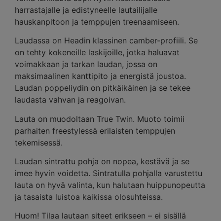
harrastajalle ja edistyneelle lautailijalle
hauskanpitoon ja temppujen treenaamiseen.
Laudassa on Headin klassinen camber-profiili. Se
on tehty kokeneille laskijoille, jotka haluavat
voimakkaan ja tarkan laudan, jossa on
maksimaalinen kanttipito ja energistä joustoa.
Laudan poppeliydin on pitkäikäinen ja se tekee
laudasta vahvan ja reagoivan.
Lauta on muodoltaan True Twin. Muoto toimii
parhaiten freestylessä erilaisten temppujen
tekemisessä.
Laudan sintrattu pohja on nopea, kestävä ja se
imee hyvin voidetta. Sintratulla pohjalla varustettu
lauta on hyvä valinta, kun halutaan huippunopeutta
ja tasaista luistoa kaikissa olosuhteissa.
Huom! Tilaa lautaan siteet erikseen – ei sisällä