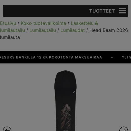
TUOTTEET
Etusivu
/
Koko tuotevalikoima
/
Laskettelu &
lumilautailu
/
Lumilautailu
/
Lumilaudat
/ Head Beam 2026
lumilauta
URS BANKILLA 12 KK KOROTONTA MAKSUAIKAA
•
YLI 90 