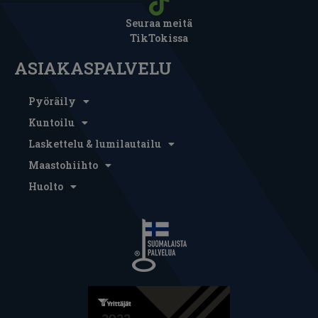
Seuraa meitä
TikTokissa
ASIAKASPALVELU
Pyöräily
Kuntoilu
Laskettelu & lumilautailu
Maastohiihto
Huolto