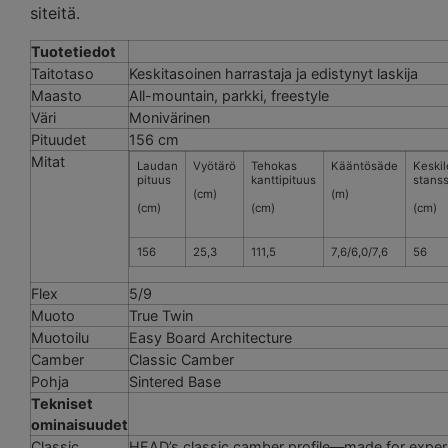
siteitä.
Tuotetiedot
Taitotaso
Keskitasoinen harrastaja ja edistynyt laskija
Maasto
All-mountain, parkki, freestyle
Väri
Monivärinen
Pituudet
156 cm
Mitat
Laudan
Vyötärö
Tehokas
Kääntösäde
Keski
pituus
kanttipituus
stanss
(cm)
(m)
(cm)
(cm)
(cm)
156
25,3
111,5
7,6/6,0/7,6
56
Flex
5/9
Muoto
True Twin
Muotoilu
Easy Board Architecture
Camber
Classic Camber
Pohja
Sintered Base
Tekniset
ominaisuudet
Classic
HEAD’s classic camber profile—made for experi