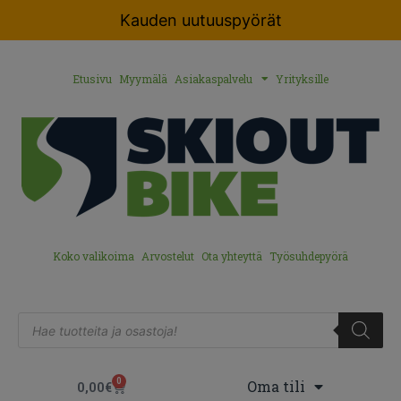
Kauden uutuuspyörät
Etusivu
Myymälä
Asiakaspalvelu
Yrityksille
Koko valikoima
Arvostelut
Ota yhteyttä
Työsuhdepyörä
0
Oma tili
0,00
€