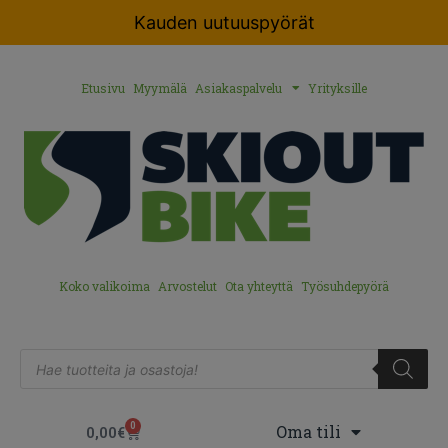
Kauden uutuuspyörät
Etusivu
Myymälä
Asiakaspalvelu
Yrityksille
Koko valikoima
Arvostelut
Ota yhteyttä
Työsuhdepyörä
0
Oma tili
0,00
€