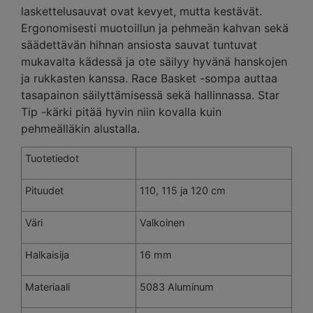
laskettelusauvat ovat kevyet, mutta kestävät.
Ergonomisesti muotoillun ja pehmeän kahvan sekä
säädettävän hihnan ansiosta sauvat tuntuvat
mukavalta kädessä ja ote säilyy hyvänä hanskojen
ja rukkasten kanssa. Race Basket -sompa auttaa
tasapainon säilyttämisessä sekä hallinnassa. Star
Tip -kärki pitää hyvin niin kovalla kuin
pehmeälläkin alustalla.
Tuotetiedot
Pituudet
110, 115 ja 120 cm
Väri
Valkoinen
Halkaisija
16 mm
Materiaali
5083 Aluminum