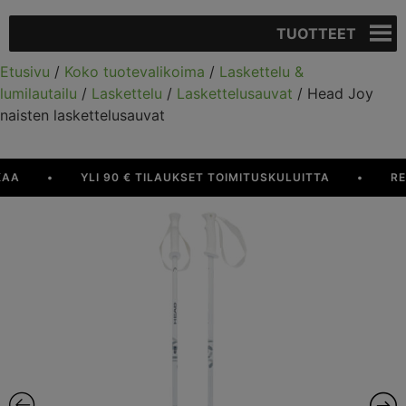
TUOTTEET
Etusivu
/
Koko tuotevalikoima
/
Laskettelu &
lumilautailu
/
Laskettelu
/
Laskettelusauvat
/ Head Joy
naisten laskettelusauvat
A
•
YLI 90 € TILAUKSET TOIMITUSKULUITTA
•
RESU