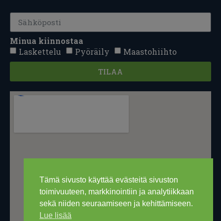
Minua kiinnostaa
Laskettelu
Pyöräily
Maastohiihto
TILAA
Tämä sivusto käyttää evästeitä sivuston
toimivuuteen, markkinointiin ja analytiikkaan
sekä niiden seuraamiseen ja kehittämiseen.
Lue lisää