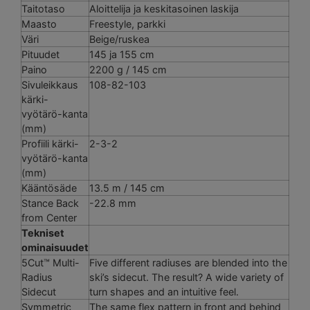
Taitotaso
Aloittelija ja keskitasoinen laskija
Maasto
Freestyle, parkki
Väri
Beige/ruskea
Pituudet
145 ja 155 cm
Paino
2200 g / 145 cm
Sivuleikkaus
108-82-103
kärki-
vyötärö-kanta
(mm)
Profiili kärki-
2-3-2
vyötärö-kanta
(mm)
Kääntösäde
13.5 m / 145 cm
Stance Back
-22.8 mm
from Center
Tekniset
ominaisuudet
5Cut™ Multi-
Five different radiuses are blended into the
Radius
ski’s sidecut. The result? A wide variety of
Sidecut
turn shapes and an intuitive feel.
Symmetric
The same flex pattern in front and behind