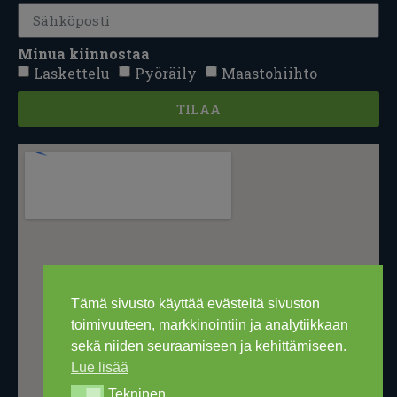
Minua kiinnostaa
Laskettelu
Pyöräily
Maastohiihto
TILAA
Tämä sivusto käyttää evästeitä sivuston
toimivuuteen, markkinointiin ja analytiikkaan
sekä niiden seuraamiseen ja kehittämiseen.
Lue lisää
Tekninen
Tekninen