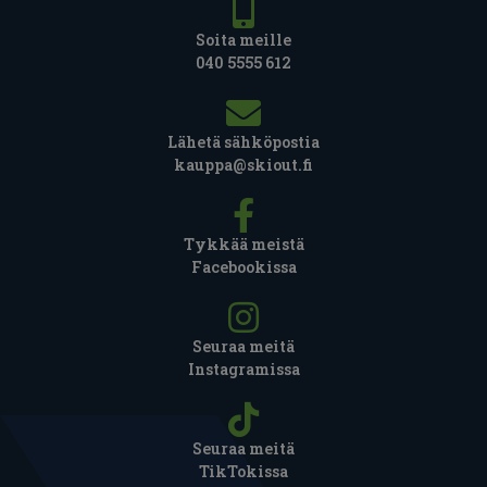
Soita meille
040 5555 612
Lähetä sähköpostia
kauppa@skiout.fi
Tykkää meistä
Facebookissa
Seuraa meitä
Instagramissa
Seuraa meitä
TikTokissa