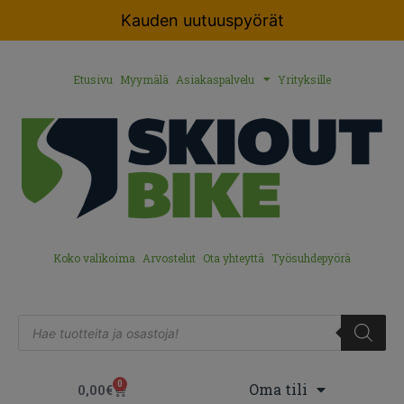
Kauden uutuuspyörät
Etusivu
Myymälä
Asiakaspalvelu
Yrityksille
Koko valikoima
Arvostelut
Ota yhteyttä
Työsuhdepyörä
0
Oma tili
0,00
€