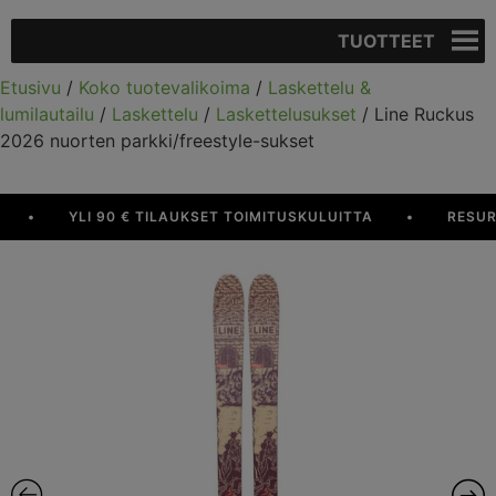
TUOTTEET
Etusivu
/
Koko tuotevalikoima
/
Laskettelu &
lumilautailu
/
Laskettelu
/
Laskettelusukset
/ Line Ruckus
2026 nuorten parkki/freestyle-sukset
•
YLI 90 € TILAUKSET TOIMITUSKULUITTA
•
RESURS 