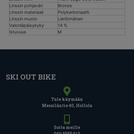
Linssin pohjaväri
Bronze
Linssin materiaali
Polykarbonaatti
Linssin muoto
Lieriömäinen
Valonläpäisykyky
14 %
Istuvuus
M
SKI OUT BIKE
Tule käymään
Messiläntie 40, Hollola
Soita meille
040 5555 612