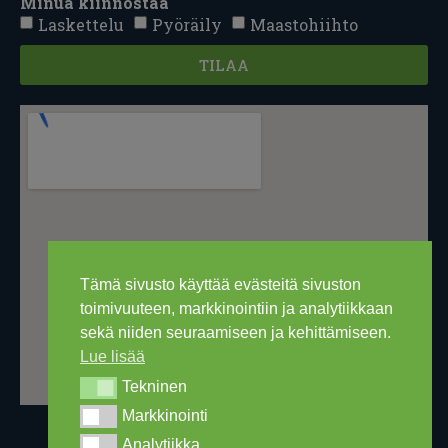
Minua kiinnostaa
Laskettelu
Pyöräily
Maastohiihto
TILAA
Tämä sivusto käyttää evästeitä sivuston
toimivuuteen, markkinointiin ja analytiikkaan
sekä niiden seuraamiseen ja kehittämiseen.
Lue lisää
Tekninen
Tekninen
Markkinointi
Markkinointi
Analytiikka
Analytiikka