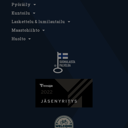
Pyöräily
Kuntoilu
Laskettelu & lumilautailu
Maastohiihto
Huolto