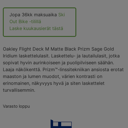
Jopa 36kk maksuaika
Ski
Out Bike -tilillä
Laske kuukausierät tästä
Oakley Flight Deck M Matte Black Prizm Sage Gold
Iridium laskettelulasit. Laskettelu- ja lautailulasit, jotka
sopivat hyvin aurinkoiseen ja puolipilviseen säähän.
Laaja näkökenttä. Prizm™-linssitekniikan ansiosta erotat
maaston ja lumen muodot, värien kontrasti on
erinomainen, näkyvyys hyvä ja siten laskettelet
turvallisemmin.
Varasto loppu