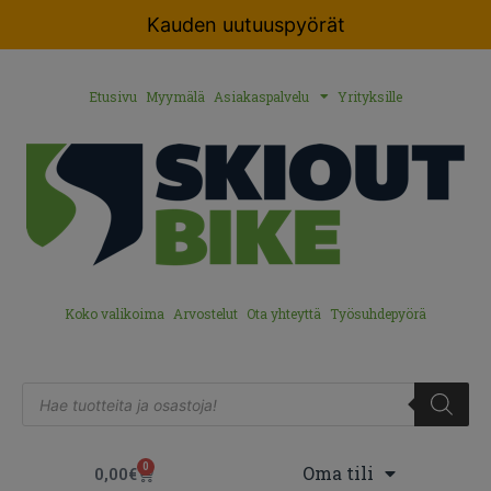
Kauden uutuuspyörät
Etusivu
Myymälä
Asiakaspalvelu
Yrityksille
Koko valikoima
Arvostelut
Ota yhteyttä
Työsuhdepyörä
0
Oma tili
0,00
€