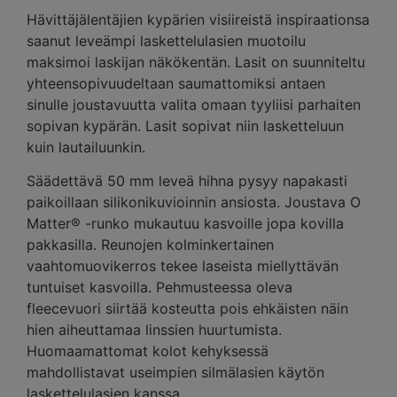
Hävittäjälentäjien kypärien visiireistä inspiraationsa
saanut leveämpi laskettelulasien muotoilu
maksimoi laskijan näkökentän. Lasit on suunniteltu
yhteensopivuudeltaan saumattomiksi antaen
sinulle joustavuutta valita omaan tyyliisi parhaiten
sopivan kypärän. Lasit sopivat niin lasketteluun
kuin lautailuunkin.
Säädettävä 50 mm leveä hihna pysyy napakasti
paikoillaan silikonikuvioinnin ansiosta. Joustava O
Matter® -runko mukautuu kasvoille jopa kovilla
pakkasilla. Reunojen kolminkertainen
vaahtomuovikerros tekee laseista miellyttävän
tuntuiset kasvoilla. Pehmusteessa oleva
fleecevuori siirtää kosteutta pois ehkäisten näin
hien aiheuttamaa linssien huurtumista.
Huomaamattomat kolot kehyksessä
mahdollistavat useimpien silmälasien käytön
laskettelulasien kanssa.