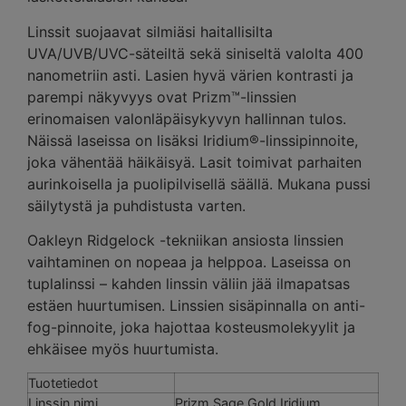
Linssit suojaavat silmiäsi haitallisilta
UVA/UVB/UVC-säteiltä sekä siniseltä valolta 400
nanometriin asti. Lasien hyvä värien kontrasti ja
parempi näkyvyys ovat Prizm™-linssien
erinomaisen valonläpäisykyvyn hallinnan tulos.
Näissä laseissa on lisäksi Iridium®-linssipinnoite,
joka vähentää häikäisyä. Lasit toimivat parhaiten
aurinkoisella ja puolipilvisellä säällä. Mukana pussi
säilytystä ja puhdistusta varten.
Oakleyn Ridgelock -tekniikan ansiosta linssien
vaihtaminen on nopeaa ja helppoa. Laseissa on
tuplalinssi – kahden linssin väliin jää ilmapatsas
estäen huurtumisen. Linssien sisäpinnalla on anti-
fog-pinnoite, joka hajottaa kosteusmolekyylit ja
ehkäisee myös huurtumista.
Tuotetiedot
Linssin nimi
Prizm Sage Gold Iridium