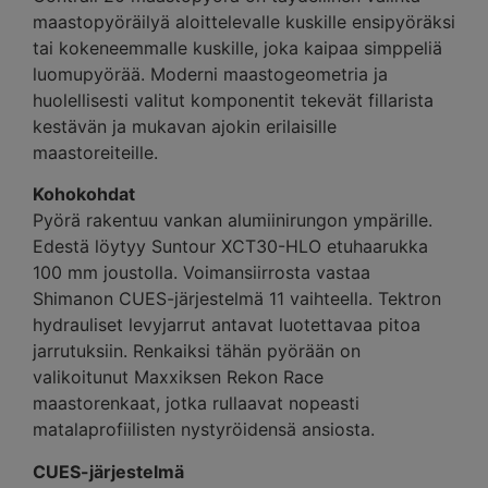
maastopyöräilyä aloittelevalle kuskille ensipyöräksi
tai kokeneemmalle kuskille, joka kaipaa simppeliä
luomupyörää. Moderni maastogeometria ja
huolellisesti valitut komponentit tekevät fillarista
kestävän ja mukavan ajokin erilaisille
maastoreiteille.
Kohokohdat
Pyörä rakentuu vankan alumiinirungon ympärille.
Edestä löytyy Suntour XCT30-HLO etuhaarukka
100 mm joustolla. Voimansiirrosta vastaa
Shimanon CUES-järjestelmä 11 vaihteella. Tektron
hydrauliset levyjarrut antavat luotettavaa pitoa
jarrutuksiin. Renkaiksi tähän pyörään on
valikoitunut Maxxiksen Rekon Race
maastorenkaat, jotka rullaavat nopeasti
matalaprofiilisten nystyröidensä ansiosta.
CUES-järjestelmä