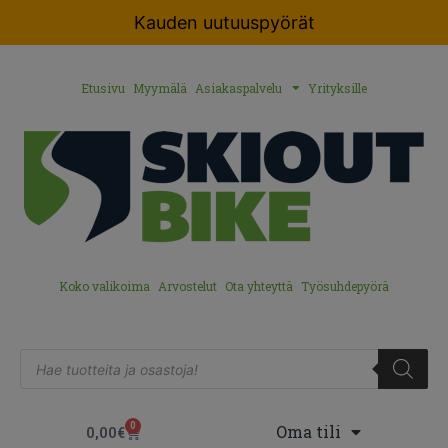
Kauden uutuuspyörät
Etusivu
Myymälä
Asiakaspalvelu
Yrityksille
Koko valikoima
Arvostelut
Ota yhteyttä
Työsuhdepyörä
0
Oma tili
0,00
€