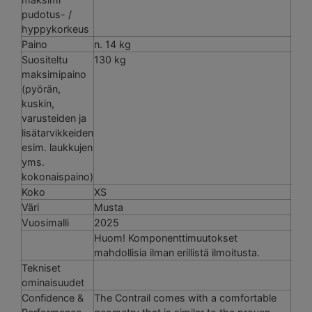
pudotus- /
hyppykorkeus
Paino
n. 14 kg
Suositeltu
130 kg
maksimipaino
(pyörän,
kuskin,
varusteiden ja
lisätarvikkeiden
esim. laukkujen
yms.
kokonaispaino)
Koko
XS
Väri
Musta
Vuosimalli
2025
Huom! Komponenttimuutokset
mahdollisia ilman erillistä ilmoitusta.
Tekniset
ominaisuudet
Confidence &
The Contrail comes with a comfortable