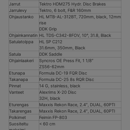
Jarrut
Tektro HDM275 Hydr. Disc Brakes
Jarrulevy
Tektro, 6 bolt, F&R 160mm
Ohjaustanko
HL MTB-AL-312BT, 720mm, black, 12mm
rise
DDK Grip
Ohjainkannatin
HL TDS-C342-8FOV, 10°, 31.8, Black
Satulatolppa
HL SP C212
31.6mm, 350mm, Black
Satula
DDK Saddle
Ohjainlaakeri
Syncros OE Press Fit, 1 1/8″
ZS56-62mm
Etunapa
Formula DC-19 FQR Disc
Takanapa
Formula DC-25 8s RQR Disc
Pinnat
14 G, stainless, black
Vanteet
Alexrims X-20 Disc
32H, black
Eturengas
Maxxis Rekon Race, 2.4″, DUAL, 60PTI
Takarengas
Maxxis Rekon Race, 2.4″, DUAL, 60PTI
Polkimet
Feimin FP-803
Suositeltu
< 60 cm
maksimi