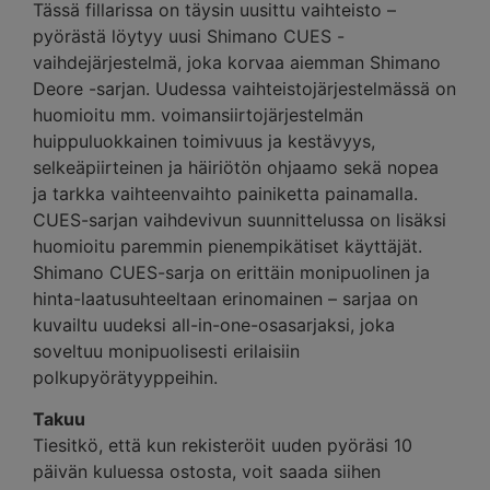
Tässä fillarissa on täysin uusittu vaihteisto –
pyörästä löytyy uusi Shimano CUES -
vaihdejärjestelmä, joka korvaa aiemman Shimano
Deore -sarjan. Uudessa vaihteistojärjestelmässä on
huomioitu mm. voimansiirtojärjestelmän
huippuluokkainen toimivuus ja kestävyys,
selkeäpiirteinen ja häiriötön ohjaamo sekä nopea
ja tarkka vaihteenvaihto painiketta painamalla.
CUES-sarjan vaihdevivun suunnittelussa on lisäksi
huomioitu paremmin pienempikätiset käyttäjät.
Shimano CUES-sarja on erittäin monipuolinen ja
hinta-laatusuhteeltaan erinomainen – sarjaa on
kuvailtu uudeksi all-in-one-osasarjaksi, joka
soveltuu monipuolisesti erilaisiin
polkupyörätyyppeihin.
Takuu
Tiesitkö, että kun rekisteröit uuden pyöräsi 10
päivän kuluessa ostosta, voit saada siihen