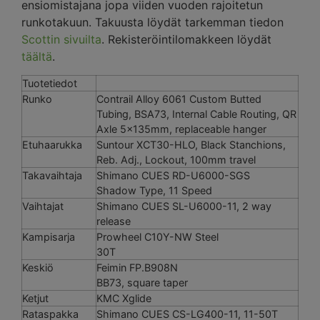
ensiomistajana jopa viiden vuoden rajoitetun
runkotakuun. Takuusta löydät tarkemman tiedon
Scottin sivuilta
. Rekisteröintilomakkeen löydät
täältä
.
Tuotetiedot
Runko
Contrail Alloy 6061 Custom Butted
Tubing, BSA73, Internal Cable Routing, QR
Axle 5x135mm, replaceable hanger
Etuhaarukka
Suntour XCT30-HLO, Black Stanchions,
Reb. Adj., Lockout, 100mm travel
Takavaihtaja
Shimano CUES RD-U6000-SGS
Shadow Type, 11 Speed
Vaihtajat
Shimano CUES SL-U6000-11, 2 way
release
Kampisarja
Prowheel C10Y-NW Steel
30T
Keskiö
Feimin FP.B908N
BB73, square taper
Ketjut
KMC Xglide
Rataspakka
Shimano CUES CS-LG400-11, 11-50T