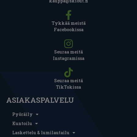
kauppa@skiout.fi
Tykkää meistä
Facebookissa
Seuraa meitä
Instagramissa
Seuraa meitä
TikTokissa
ASIAKASPALVELU
Pyöräily
Kuntoilu
Laskettelu & lumilautailu