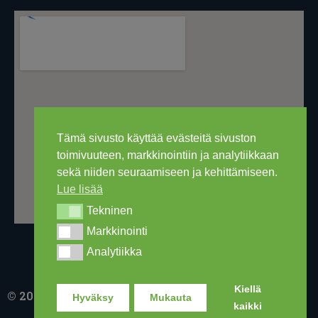
Tämä sivusto käyttää evästeitä sivuston
toimivuuteen, markkinointiin ja analytiikkaan
sekä niiden seuraamiseen ja kehittämiseen.
Lue lisää
Tekninen
Tekninen
Markkinointi
Markkinointi
Analytiikka
Analytiikka
Kiellä
© 2016-2026 Ski Out Bike, Ski-Outlet Finland Oy
Hyväksy
Mukauta
kaikki