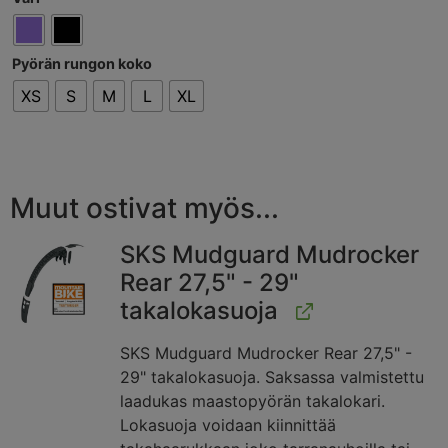
Pyörän rungon koko
XS
S
M
L
XL
Muut ostivat myös...
SKS Mudguard Mudrocker
Rear 27,5" - 29"
takalokasuoja
SKS Mudguard Mudrocker Rear 27,5" -
29" takalokasuoja. Saksassa valmistettu
laadukas maastopyörän takalokari.
Lokasuoja voidaan kiinnittää