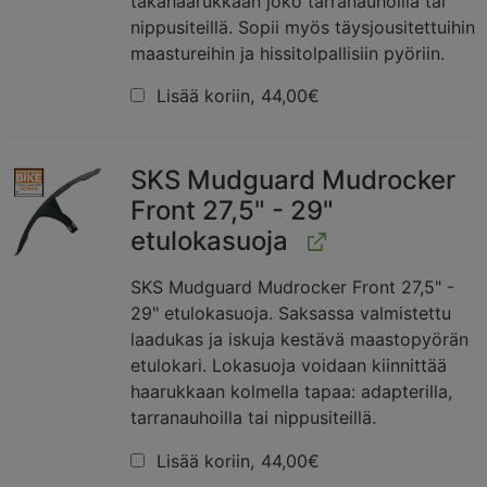
takahaarukkaan joko tarranauhoilla tai
nippusiteillä. Sopii myös täysjousitettuihin
maastureihin ja hissitolpallisiin pyöriin.
Lisää koriin,
44,00
€
SKS Mudguard Mudrocker
Front 27,5" - 29"
etulokasuoja
SKS Mudguard Mudrocker Front 27,5" -
29" etulokasuoja. Saksassa valmistettu
laadukas ja iskuja kestävä maastopyörän
etulokari. Lokasuoja voidaan kiinnittää
haarukkaan kolmella tapaa: adapterilla,
tarranauhoilla tai nippusiteillä.
Lisää koriin,
44,00
€