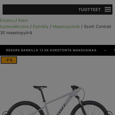
TUOTTEET
Etusivu
/
Koko
tuotevalikoima
/
Pyöräily
/
Maastopyörät
/ Scott Contrail
30 maastopyörä
ESURS BANKILLA 12 KK KOROTONTA MAKSUAIKAA
•
YLI 
-7 %