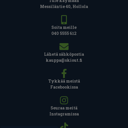
Tule käymään
Messiläntie 40, Hollola
Soita meille
040 5555 612
Lähetä sähköpostia
kauppa@skiout.fi
Tykkää meistä
Facebookissa
Seuraa meitä
Instagramissa