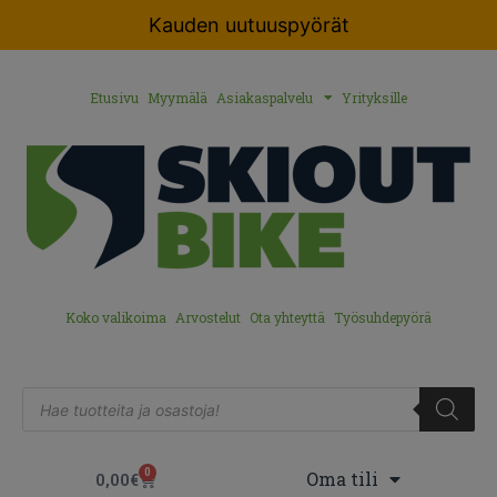
Kauden uutuuspyörät
Etusivu
Myymälä
Asiakaspalvelu
Yrityksille
Koko valikoima
Arvostelut
Ota yhteyttä
Työsuhdepyörä
0
Oma tili
0,00
€