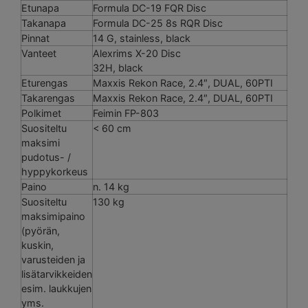
Etunapa
Formula DC-19 FQR Disc
Takanapa
Formula DC-25 8s RQR Disc
Pinnat
14 G, stainless, black
Vanteet
Alexrims X-20 Disc
32H, black
Eturengas
Maxxis Rekon Race, 2.4″, DUAL, 60PTI
Takarengas
Maxxis Rekon Race, 2.4″, DUAL, 60PTI
Polkimet
Feimin FP-803
Suositeltu
< 60 cm
maksimi
pudotus- /
hyppykorkeus
Paino
n. 14 kg
Suositeltu
130 kg
maksimipaino
(pyörän,
kuskin,
varusteiden ja
lisätarvikkeiden
esim. laukkujen
yms.