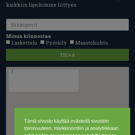
kaikkiin lajeihimme liittyen
Minua kiinnostaa
Laskettelu
Pyöräily
Maastohiihto
TILAA
Tämä sivusto käyttää evästeitä sivuston
toimivuuteen, markkinointiin ja analytiikkaan