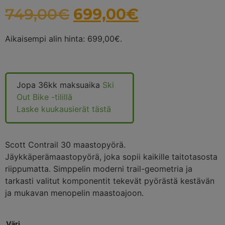
749,00
€
699,00
€
Aikaisempi alin hinta:
699,00
€
.
Jopa 36kk maksuaika
Ski
Out Bike -tilillä
Laske kuukausierät tästä
Scott Contrail 30 maastopyörä.
Jäykkäperämaastopyörä, joka sopii kaikille taitotasosta
riippumatta. Simppelin moderni trail-geometria ja
tarkasti valitut komponentit tekevät pyörästä kestävän
ja mukavan menopelin maastoajoon.
Väri