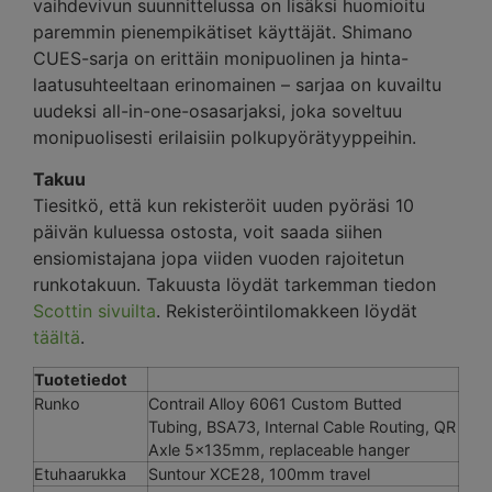
vaihdevivun suunnittelussa on lisäksi huomioitu
paremmin pienempikätiset käyttäjät. Shimano
CUES-sarja on erittäin monipuolinen ja hinta-
laatusuhteeltaan erinomainen – sarjaa on kuvailtu
uudeksi all-in-one-osasarjaksi, joka soveltuu
monipuolisesti erilaisiin polkupyörätyyppeihin.
Takuu
Tiesitkö, että kun rekisteröit uuden pyöräsi 10
päivän kuluessa ostosta, voit saada siihen
ensiomistajana jopa viiden vuoden rajoitetun
runkotakuun. Takuusta löydät tarkemman tiedon
Scottin sivuilta
. Rekisteröintilomakkeen löydät
täältä
.
Tuotetiedot
Runko
Contrail Alloy 6061 Custom Butted
Tubing, BSA73, Internal Cable Routing, QR
Axle 5x135mm, replaceable hanger
Etuhaarukka
Suntour XCE28, 100mm travel