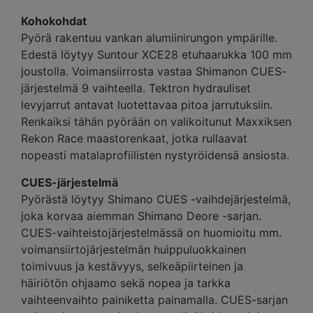
Kohokohdat
Pyörä rakentuu vankan alumiinirungon ympärille.
Edestä löytyy Suntour XCE28 etuhaarukka 100 mm
joustolla. Voimansiirrosta vastaa Shimanon CUES-
järjestelmä 9 vaihteella. Tektron hydrauliset
levyjarrut antavat luotettavaa pitoa jarrutuksiin.
Renkaiksi tähän pyörään on valikoitunut Maxxiksen
Rekon Race maastorenkaat, jotka rullaavat
nopeasti matalaprofiilisten nystyröidensä ansiosta.
CUES-järjestelmä
Pyörästä löytyy Shimano CUES -vaihdejärjestelmä,
joka korvaa aiemman Shimano Deore -sarjan.
CUES-vaihteistojärjestelmässä on huomioitu mm.
voimansiirtojärjestelmän huippuluokkainen
toimivuus ja kestävyys, selkeäpiirteinen ja
häiriötön ohjaamo sekä nopea ja tarkka
vaihteenvaihto painiketta painamalla. CUES-sarjan