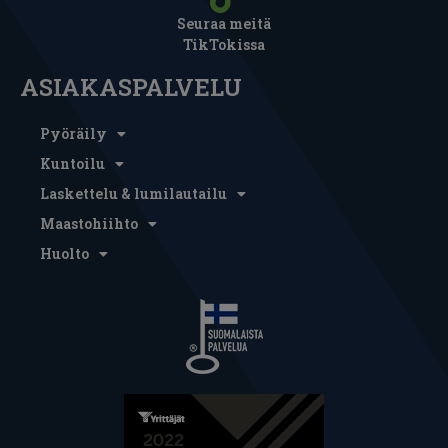
Seuraa meitä
TikTokissa
ASIAKASPALVELU
Pyöräily
Kuntoilu
Laskettelu & lumilautailu
Maastohiihto
Huolto