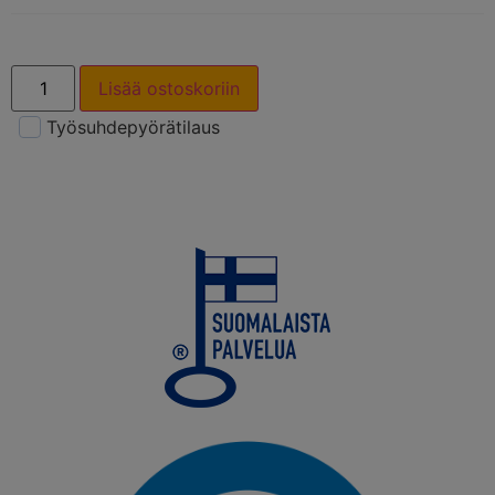
Lisää ostoskoriin
Työsuhdepyörätilaus