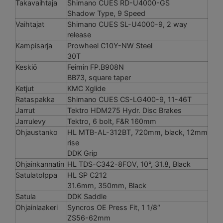
Takavaihtaja
Shimano CUES RD-U4000-GS
Shadow Type, 9 Speed
Vaihtajat
Shimano CUES SL-U4000-9, 2 way
release
Kampisarja
Prowheel C10Y-NW Steel
30T
Keskiö
Feimin FP.B908N
BB73, square taper
Ketjut
KMC Xglide
Rataspakka
Shimano CUES CS-LG400-9, 11-46T
Jarrut
Tektro HDM275 Hydr. Disc Brakes
Jarrulevy
Tektro, 6 bolt, F&R 160mm
Ohjaustanko
HL MTB-AL-312BT, 720mm, black, 12mm
rise
DDK Grip
Ohjainkannatin
HL TDS-C342-8FOV, 10°, 31.8, Black
Satulatolppa
HL SP C212
31.6mm, 350mm, Black
Satula
DDK Saddle
Ohjainlaakeri
Syncros OE Press Fit, 1 1/8″
ZS56-62mm