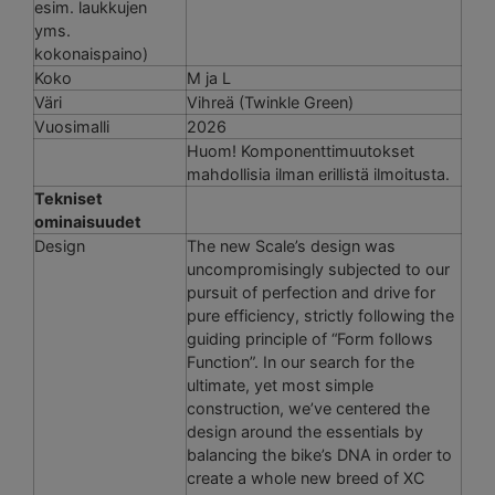
esim. laukkujen
yms.
kokonaispaino)
Koko
M ja L
Väri
Vihreä (Twinkle Green)
Vuosimalli
2026
Huom! Komponenttimuutokset
mahdollisia ilman erillistä ilmoitusta.
Tekniset
ominaisuudet
Design
The new Scale’s design was
uncompromisingly subjected to our
pursuit of perfection and drive for
pure efficiency, strictly following the
guiding principle of “Form follows
Function”. In our search for the
ultimate, yet most simple
construction, we’ve centered the
design around the essentials by
balancing the bike’s DNA in order to
create a whole new breed of XC