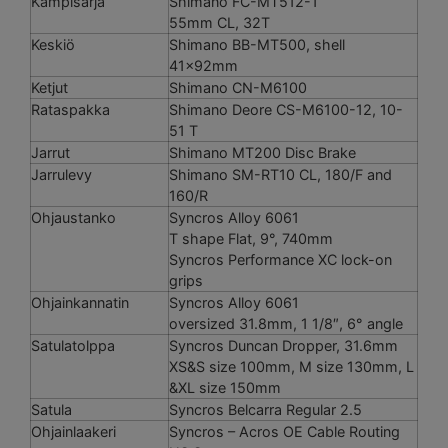
Kampisarja
Shimano FC-MT512-1
55mm CL, 32T
Keskiö
Shimano BB-MT500, shell
41x92mm
Ketjut
Shimano CN-M6100
Rataspakka
Shimano Deore CS-M6100-12, 10-
51 T
Jarrut
Shimano MT200 Disc Brake
Jarrulevy
Shimano SM-RT10 CL, 180/F and
160/R
Ohjaustanko
Syncros Alloy 6061
T shape Flat, 9°, 740mm
Syncros Performance XC lock-on
grips
Ohjainkannatin
Syncros Alloy 6061
oversized 31.8mm, 1 1/8″, 6° angle
Satulatolppa
Syncros Duncan Dropper, 31.6mm
XS&S size 100mm, M size 130mm, L
&XL size 150mm
Satula
Syncros Belcarra Regular 2.5
Ohjainlaakeri
Syncros – Acros OE Cable Routing