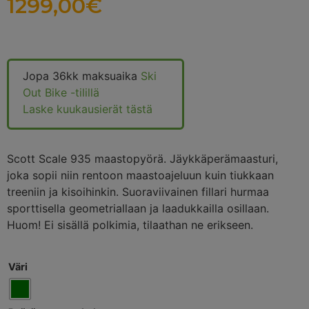
1299,00
€
Jopa 36kk maksuaika
Ski
Out Bike -tilillä
Laske kuukausierät tästä
Scott Scale 935 maastopyörä. Jäykkäperämaasturi,
joka sopii niin rentoon maastoajeluun kuin tiukkaan
treeniin ja kisoihinkin. Suoraviivainen fillari hurmaa
sporttisella geometriallaan ja laadukkailla osillaan.
Huom! Ei sisällä polkimia, tilaathan ne erikseen.
Väri