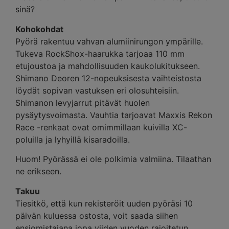
sinä?
Kohokohdat
Pyörä rakentuu vahvan alumiinirungon ympärille.
Tukeva RockShox-haarukka tarjoaa 110 mm
etujoustoa ja mahdollisuuden kaukolukitukseen.
Shimano Deoren 12-nopeuksisesta vaihteistosta
löydät sopivan vastuksen eri olosuhteisiin.
Shimanon levyjarrut pitävät huolen
pysäytysvoimasta. Vauhtia tarjoavat Maxxis Rekon
Race -renkaat ovat omimmillaan kuivilla XC-
poluilla ja lyhyillä kisaradoilla.
Huom! Pyörässä ei ole polkimia valmiina. Tilaathan
ne erikseen.
Takuu
Tiesitkö, että kun rekisteröit uuden pyöräsi 10
päivän kuluessa ostosta, voit saada siihen
ensiomistajana jopa viiden vuoden rajoitetun