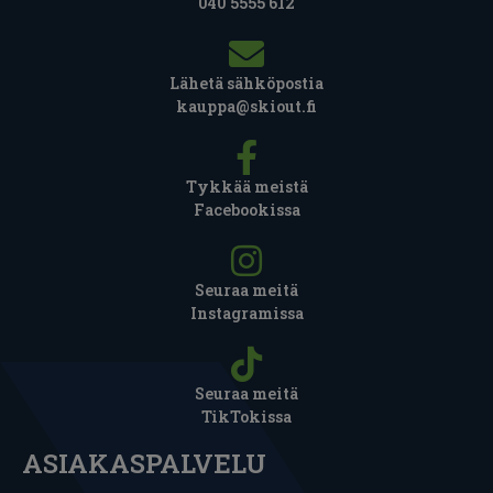
040 5555 612
Lähetä sähköpostia
kauppa@skiout.fi
Tykkää meistä
Facebookissa
Seuraa meitä
Instagramissa
Seuraa meitä
TikTokissa
ASIAKASPALVELU