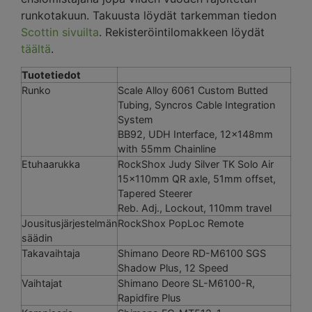
runkotakuun. Takuusta löydät tarkemman tiedon
Scottin sivuilta
. Rekisteröintilomakkeen löydät
täältä
.
Tuotetiedot
Runko
Scale Alloy 6061 Custom Butted
Tubing, Syncros Cable Integration
System
BB92, UDH Interface, 12x148mm
with 55mm Chainline
Etuhaarukka
RockShox Judy Silver TK Solo Air
15x110mm QR axle, 51mm offset,
Tapered Steerer
Reb. Adj., Lockout, 110mm travel
Jousitusjärjestelmän
RockShox PopLoc Remote
säädin
Takavaihtaja
Shimano Deore RD-M6100 SGS
Shadow Plus, 12 Speed
Vaihtajat
Shimano Deore SL-M6100-R,
Rapidfire Plus