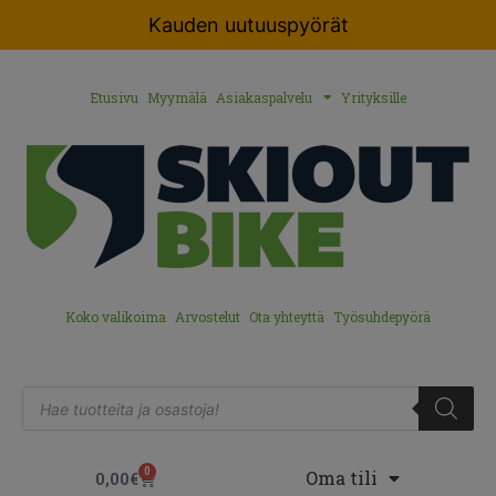
Kauden uutuuspyörät
Etusivu
Myymälä
Asiakaspalvelu
Yrityksille
Koko valikoima
Arvostelut
Ota yhteyttä
Työsuhdepyörä
0
Oma tili
0,00
€