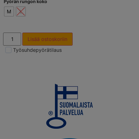
Pyörän rungon koko
M
L
Lisää ostoskoriin
Työsuhdepyörätilaus