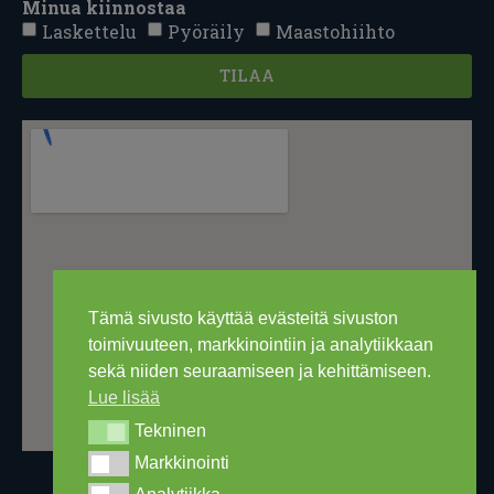
Minua kiinnostaa
Laskettelu
Pyöräily
Maastohiihto
TILAA
Tämä sivusto käyttää evästeitä sivuston
toimivuuteen, markkinointiin ja analytiikkaan
sekä niiden seuraamiseen ja kehittämiseen.
Lue lisää
Tekninen
Tekninen
Markkinointi
Markkinointi
Analytiikka