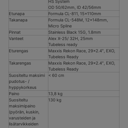
HS System
OD 50/62mm, ID 42/56mm
Etunapa
Formula CL-811, 15x110mm
Takanapa
Formula CL-548M, 12x148mm,
Micro Spline
Pinnat
Stainless Black 15G, 1.8mm
Vanteet
Alex X-25/ 32H, 25mm
Tubeless ready
Eturengas
Maxxis Rekon Race, 29×2.4″, EXO,
Tubeless Ready
Takarengas
Maxxis Rekon Race, 29×2.4″, EXO,
Tubeless Ready
Suositeltu maksimi
< 60 cm
pudotus- /
hyppykorkeus
Paino
13,8 kg
Suositeltu
130 kg
maksimipaino
(pyörän, kuskin,
varusteiden ja
lisätarvikkeiden