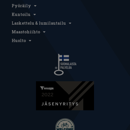
Pyöräily
Kuntoilu
Laskettelu & lumilautailu
Maastohiihto
Huolto