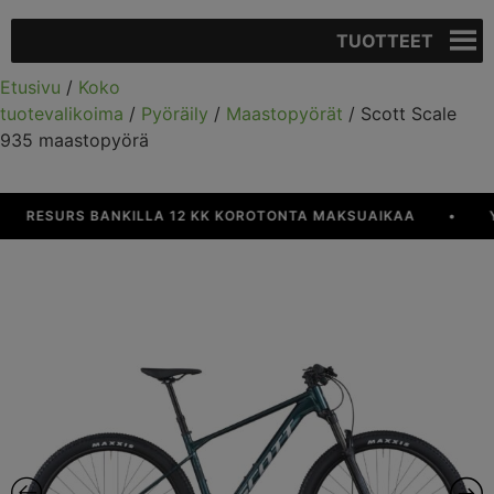
TUOTTEET
Etusivu
/
Koko
tuotevalikoima
/
Pyöräily
/
Maastopyörät
/ Scott Scale
935 maastopyörä
RESURS BANKILLA 12 KK KOROTONTA MAKSUAIKAA
•
YLI 