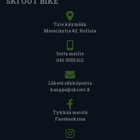
SKI OUT BIKE
Tule käymään
Messiläntie 40, Hollola
Soita meille
040 5555 612
Lähetä sähköpostia
kauppa@skiout.fi
Tykkää meistä
Facebookissa