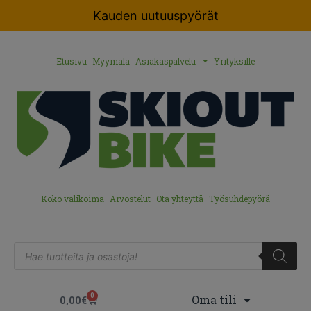
Kauden uutuuspyörät
Etusivu
Myymälä
Asiakaspalvelu
Yrityksille
Koko valikoima
Arvostelut
Ota yhteyttä
Työsuhdepyörä
0
Oma tili
0,00
€