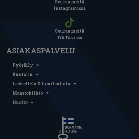
Seuraa meitä
Instagramissa
Seuraa meitä
TikTokissa
ASIAKASPALVELU
Pyöräily
Kuntoilu
Laskettelu & lumilautailu
Maastohiihto
Huolto