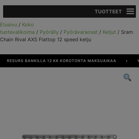
TUOTTEET
Etusivu
/
Koko
tuotevalikoima
/
Pyöräily
/
Pyörävaraosat
/
Ketjut
/ Sram
Chain Rival AXS Flattop 12 speed ketju
RESURS BANKILLA 12 KK KOROTONTA MAKSUAIKAA
•
YLI