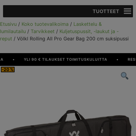
TUOTTEET
Etusivu
/
Koko tuotevalikoima
/
Laskettelu &
lumilautailu
/
Tarvikkeet
/
Kuljetuspussit, -laukut ja -
reput
/ Völkl Rolling All Pro Gear Bag 200 cm suksipussi
•
YLI 90 € TILAUKSET TOIMITUSKULUITTA
•
RESUR
-20 %