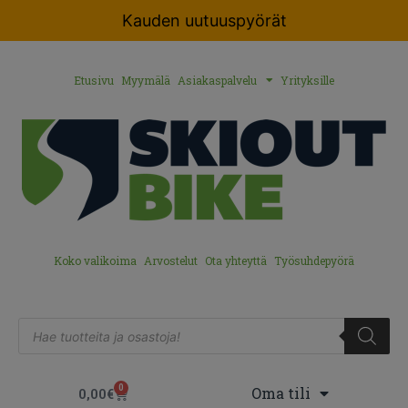
Kauden uutuuspyörät
Etusivu
Myymälä
Asiakaspalvelu
Yrityksille
Koko valikoima
Arvostelut
Ota yhteyttä
Työsuhdepyörä
0
Oma tili
0,00
€