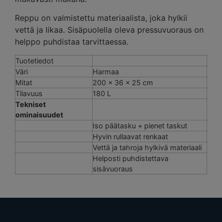
Reppu on valmistettu materiaalista, joka hylkii
vettä ja likaa. Sisäpuolella oleva pressuvuoraus on
helppo puhdistaa tarvittaessa.
Tuotetiedot
Väri
Harmaa
Mitat
200 x 36 x 25 cm
Tilavuus
180 L
Tekniset
ominaisuudet
Iso päätasku + pienet taskut
Hyvin rullaavat renkaat
Vettä ja tahroja hylkivä materiaali
Helposti puhdistettava
sisävuoraus