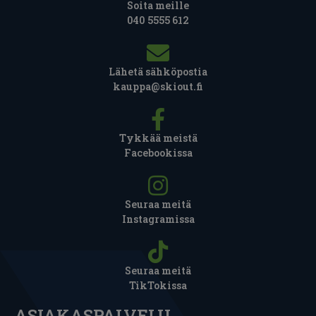
Soita meille
040 5555 612
Lähetä sähköpostia
kauppa@skiout.fi
Tykkää meistä
Facebookissa
Seuraa meitä
Instagramissa
Seuraa meitä
TikTokissa
ASIAKASPALVELU