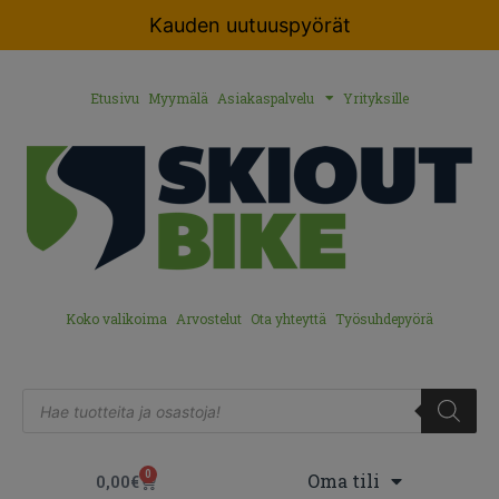
Kauden uutuuspyörät
Etusivu
Myymälä
Asiakaspalvelu
Yrityksille
Koko valikoima
Arvostelut
Ota yhteyttä
Työsuhdepyörä
0
Oma tili
0,00
€