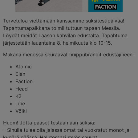
Tervetuloa viettämään kanssamme suksitestipäivää!
Tapahtumapaikkana toimii tuttuun tapaan Messilä.
Löydät meidät Laason kahvilan edustalta. Tapahtuma
järjestetään lauantaina 8. helmikuuta klo 10-15.
Mukana menossa seuraavat huippubrändit edustajineen:
Atomic
Elan
Faction
Head
K2
Line
Völkl
Huom! Jotta pääset testaamaan suksia:
– Sinulla tulee olla jalassa omat tai vuokratut monot ja
kypärä päässä. Halutessasi myös sauvat.