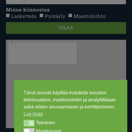
Minua kiinnostaa
Laskettelu
Pyöräily
Maastohiihto
TILAA
Tämä sivusto käyttää evästeitä sivuston
toimivuuteen, markkinointiin ja analytiikkaan
sekä niiden seuraamiseen ja kehittämiseen.
Lue lisää
Tekninen
Tekninen
Markkinointi
Markkinointi