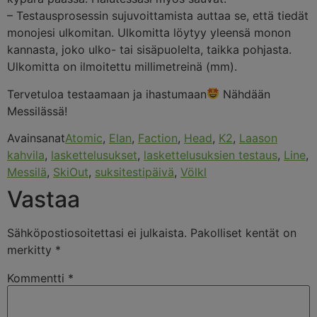
– Testausprosessin sujuvoittamista auttaa se, että tiedät
monojesi ulkomitan. Ulkomitta löytyy yleensä monon
kannasta, joko ulko- tai sisäpuolelta, taikka pohjasta.
Ulkomitta on ilmoitettu millimetreinä (mm).
Tervetuloa testaamaan ja ihastumaan
Nähdään
Messilässä!
Avainsanat
Atomic
,
Elan
,
Faction
,
Head
,
K2
,
Laason
kahvila
,
laskettelusukset
,
laskettelusuksien testaus
,
Line
,
Messilä
,
SkiOut
,
suksitestipäivä
,
Völkl
Vastaa
Sähköpostiosoitettasi ei julkaista.
Pakolliset kentät on
merkitty
*
Kommentti
*