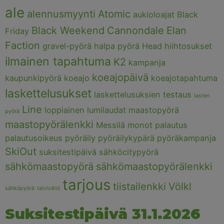
ale
alennusmyynti
Atomic
aukioloajat
Black
Black Weekend
Cannondale
Elan
Friday
Faction
gravel-pyörä
halpa pyörä
Head
hiihtosukset
ilmainen tapahtuma
K2
kampanja
koeajopäivä
kaupunkipyörä
koeajo
koeajotapahtuma
laskettelusukset
laskettelusuksien testaus
lasten
Line
loppiainen
lumilaudat
maastopyörä
pyörä
maastopyörälenkki
Messilä
monot
palautus
palautusoikeus
pyöräily
pyöräilykypärä
pyöräkampanja
SkiOut
suksitestipäivä
sähköcitypyörä
sähkömaastopyörä
sähkömaastopyörälenkki
tarjous
tiistailenkki
Völkl
sähköpyörä
talvisäilö
Suksitestipäivä 31.1.2026