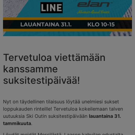
Tervetuloa viettämään
kanssamme
suksitestipäivää!
Nyt on täydellinen tilaisuus löytää unelmiesi sukset
loppukauden rinteille! Tervetuloa kokeilemaan talven
uutuuksia Ski Outin suksitestipäivään
lauantaina 31.
tammikuuta
.
Löydät meidät Messilästä, Laason kahvilan edustalta.