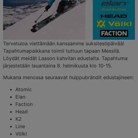
Tervetuloa viettämään kanssamme suksitestipäivää!
Tapahtumapaikkana toimii tuttuun tapaan Messilä.
Löydät meidät Laason kahvilan edustalta. Tapahtuma
järjestetään lauantaina 8. helmikuuta klo 10-15.
Mukana menossa seuraavat huippubrändit edustajineen:
Atomic
Elan
Faction
Head
K2
Line
Völkl