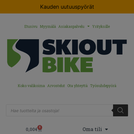
Kauden uutuuspyörät
Etusivu
Myymälä
Asiakaspalvelu
Yrityksille
Koko valikoima
Arvostelut
Ota yhteyttä
Työsuhdepyörä
0
Oma tili
0,00
€