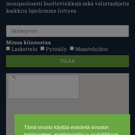
monipuolisesti huoltovinkkejä sekä valintaohjeita
kaikkiin lajeihimme liittyen
Minua kiinnostaa
Laskettelu
Pyöräily
Maastohiihto
TILAA
Tämä sivusto käyttää evästeitä sivuston
toimivuuteen, markkinointiin ja analytiikkaan