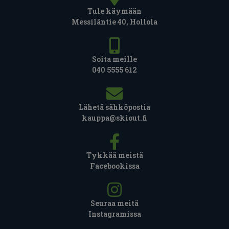
Tule käymään
Messiläntie 40, Hollola
Soita meille
040 5555 612
Lähetä sähköpostia
kauppa@skiout.fi
Tykkää meistä
Facebookissa
Seuraa meitä
Instagramissa