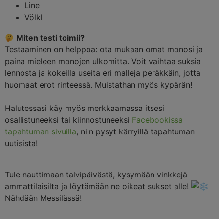
Line
Völkl
Miten testi toimii?
Testaaminen on helppoa: ota mukaan omat monosi ja
paina mieleen monojen ulkomitta. Voit vaihtaa suksia
lennosta ja kokeilla useita eri malleja peräkkäin, jotta
huomaat erot rinteessä. Muistathan myös kypärän!
Halutessasi käy myös merkkaamassa itsesi
osallistuneeksi tai kiinnostuneeksi
Facebookissa
tapahtuman sivuilla
, niin pysyt kärryillä tapahtuman
uutisista!
Tule nauttimaan talvipäivästä, kysymään vinkkejä
ammattilaisilta ja löytämään ne oikeat sukset alle!
Nähdään Messilässä!