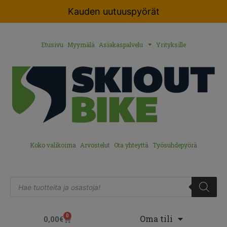
Kauden uutuuspyörät
Etusivu
Myymälä
Asiakaspalvelu
Yrityksille
Koko valikoima
Arvostelut
Ota yhteyttä
Työsuhdepyörä
0
Oma tili
0,00
€