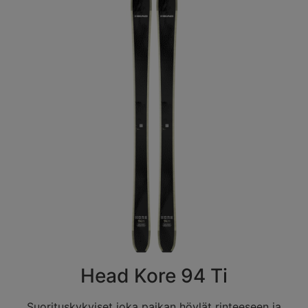
Head Kore 94 Ti
Suorituskykyiset joka paikan höylät rinteeseen ja