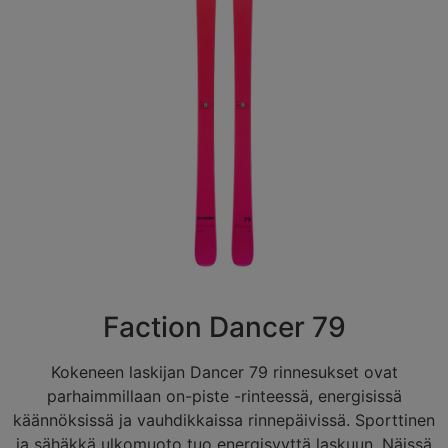
Faction Dancer 79
Kokeneen laskijan Dancer 79 rinnesukset ovat
parhaimmillaan on-piste -rinteessä, energisissä
käännöksissä ja vauhdikkaissa rinnepäivissä. Sporttinen
ja sähäkkä ulkomuoto tuo energisyyttä laskuun. Näissä