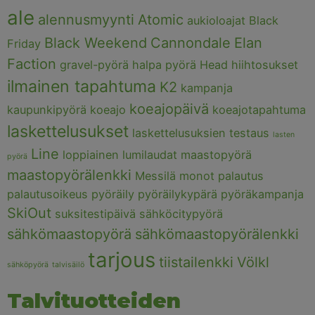
ale
alennusmyynti
Atomic
aukioloajat
Black
Black Weekend
Cannondale
Elan
Friday
Faction
gravel-pyörä
halpa pyörä
Head
hiihtosukset
ilmainen tapahtuma
K2
kampanja
koeajopäivä
kaupunkipyörä
koeajo
koeajotapahtuma
laskettelusukset
laskettelusuksien testaus
lasten
Line
loppiainen
lumilaudat
maastopyörä
pyörä
maastopyörälenkki
Messilä
monot
palautus
palautusoikeus
pyöräily
pyöräilykypärä
pyöräkampanja
SkiOut
suksitestipäivä
sähköcitypyörä
sähkömaastopyörä
sähkömaastopyörälenkki
tarjous
tiistailenkki
Völkl
sähköpyörä
talvisäilö
Talvituotteiden