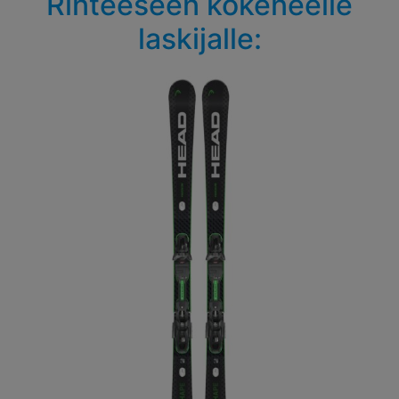
Rinteeseen kokeneelle
laskijalle: