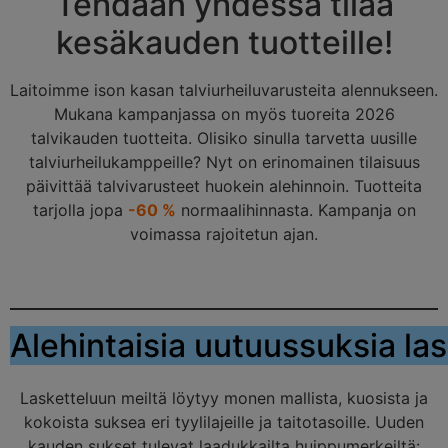
Tehdään yhdessä tilaa
kesäkauden tuotteille!
Laitoimme ison kasan talviurheiluvarusteita alennukseen.
Mukana kampanjassa on myös tuoreita 2026
talvikauden tuotteita. Olisiko sinulla tarvetta uusille
talviurheilukamppeille? Nyt on erinomainen tilaisuus
päivittää talvivarusteet huokein alehinnoin. Tuotteita
tarjolla jopa
-60 %
normaalihinnasta. Kampanja on
voimassa rajoitetun ajan.
Alehintaisia uutuussuksia la
Lasketteluun meiltä löytyy monen mallista, kuosista ja
kokoista suksea eri tyylilajeille ja taitotasoille. Uuden
kauden sukset tulevat laadukkailta huippumerkeiltä: