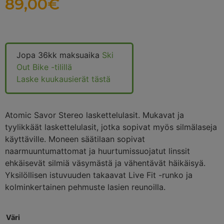
89,00
€
Jopa 36kk maksuaika
Ski
Out Bike -tilillä
Laske kuukausierät tästä
Atomic Savor Stereo laskettelulasit. Mukavat ja
tyylikkäät laskettelulasit, jotka sopivat myös silmälaseja
käyttäville. Moneen säätilaan sopivat
naarmuuntumattomat ja huurtumissuojatut linssit
ehkäisevät silmiä väsymästä ja vähentävät häikäisyä.
Yksilöllisen istuvuuden takaavat Live Fit -runko ja
kolminkertainen pehmuste lasien reunoilla.
Väri