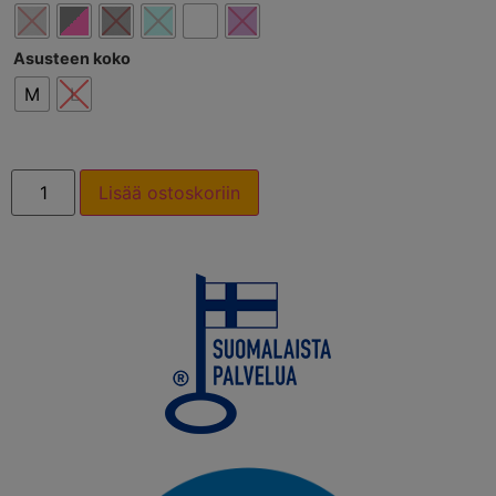
Asusteen koko
M
L
Lisää ostoskoriin