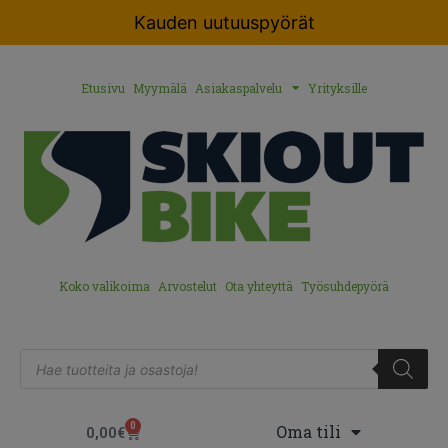
Kauden uutuuspyörät
Etusivu
Myymälä
Asiakaspalvelu
Yrityksille
Koko valikoima
Arvostelut
Ota yhteyttä
Työsuhdepyörä
0
Oma tili
0,00
€