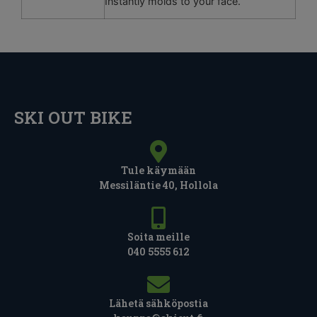
Instantly molds to your face.
SKI OUT BIKE
Tule käymään
Messiläntie 40, Hollola
Soita meille
040 5555 612
Lähetä sähköpostia