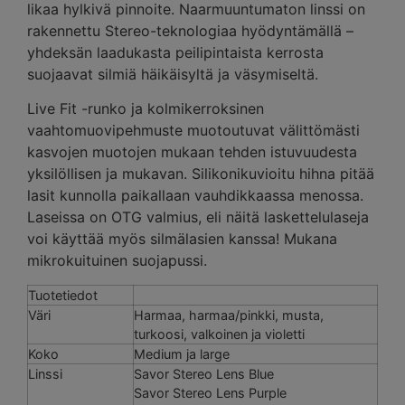
likaa hylkivä pinnoite. Naarmuuntumaton linssi on
rakennettu Stereo-teknologiaa hyödyntämällä –
yhdeksän laadukasta peilipintaista kerrosta
suojaavat silmiä häikäisyltä ja väsymiseltä.
Live Fit -runko ja kolmikerroksinen
vaahtomuovipehmuste muotoutuvat välittömästi
kasvojen muotojen mukaan tehden istuvuudesta
yksilöllisen ja mukavan. Silikonikuvioitu hihna pitää
lasit kunnolla paikallaan vauhdikkaassa menossa.
Laseissa on OTG valmius, eli näitä laskettelulaseja
voi käyttää myös silmälasien kanssa! Mukana
mikrokuituinen suojapussi.
Tuotetiedot
Väri
Harmaa, harmaa/pinkki, musta,
turkoosi, valkoinen ja violetti
Koko
Medium ja large
Linssi
Savor Stereo Lens Blue
Savor Stereo Lens Purple