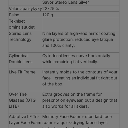
Savor Stereo Lens Silver
Valonläpäisykyky
22-25 %
Paino
120 g
Tekniset
ominaisuudet
Stereo Lens
Nine layers of high-end mirror coating:
Technology
glare protection, reduced eye fatique
and 100% clarity.
Cylindrical
Cylindrical lenses curve horizontally
Double Lens
while remaining flat vertically.
Live Fit Frame
Instantly molds to the contours of your
face – creating an individual fit right out
of the box.
Over The
Extra grooves on the frame for
Glasses (OTG
prescription eyewear, but a design that
LITE)
also works for all skiers.
Adaptive LF Tri-
Memory Face Foam + standard face
Layer Face Foam
foam + a quick-drying fabric layer.