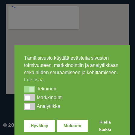
Tämä sivusto käyttää evästeitä sivuston
toimivuuteen, markkinointiin ja analytiikkaan
sekä niiden seuraamiseen ja kehittämiseen.
Lue lisää
Tekninen
Tekninen
Markkinointi
Markkinointi
Analytiikka
Analytiikka
Kiellä
© 2016-2026 Ski Out Bike, Ski-Outlet Finland Oy
Hyväksy
Mukauta
kaikki