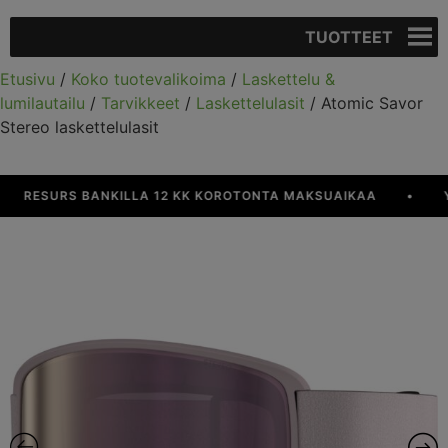
TUOTTEET
Etusivu
/
Koko tuotevalikoima
/
Laskettelu &
lumilautailu
/
Tarvikkeet
/
Laskettelulasit
/ Atomic Savor
Stereo laskettelulasit
RESURS BANKILLA 12 KK KOROTONTA MAKSUAIKAA
•
YLI