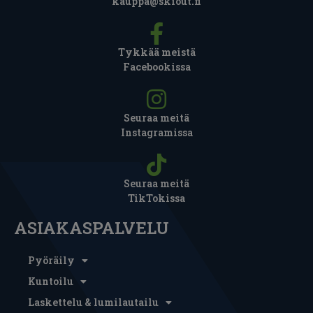
kauppa@skiout.fi
Tykkää meistä
Facebookissa
Seuraa meitä
Instagramissa
Seuraa meitä
TikTokissa
ASIAKASPALVELU
Pyöräily
Kuntoilu
Laskettelu & lumilautailu