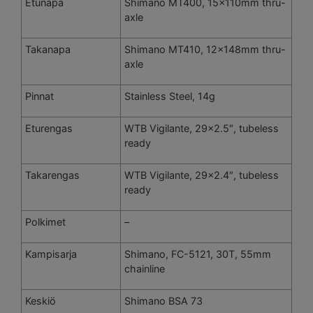
Etunapa
Shimano MT400, 15x110mm thru-
axle
Takanapa
Shimano MT410, 12x148mm thru-
axle
Pinnat
Stainless Steel, 14g
Eturengas
WTB Vigilante, 29×2.5″, tubeless
ready
Takarengas
WTB Vigilante, 29×2.4″, tubeless
ready
Polkimet
–
Kampisarja
Shimano, FC-5121, 30T, 55mm
chainline
Keskiö
Shimano BSA 73