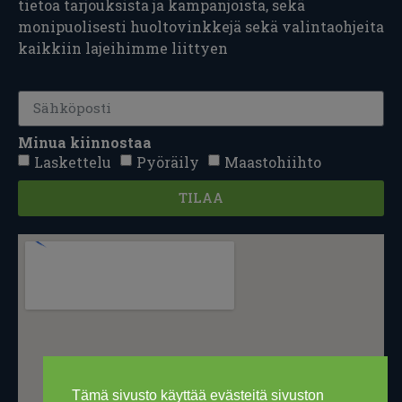
tietoa tarjouksista ja kampanjoista, sekä
monipuolisesti huoltovinkkejä sekä valintaohjeita
kaikkiin lajeihimme liittyen
Minua kiinnostaa
Laskettelu
Pyöräily
Maastohiihto
TILAA
Tämä sivusto käyttää evästeitä sivuston