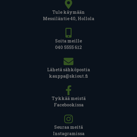
Tule käymään
Messiläntie 40, Hollola
Soita meille
040 5555 612
Lähetä sähköpostia
kauppa@skiout.fi
Tykkää meistä
Facebookissa
Seuraa meitä
Instagramissa