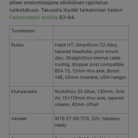
siihen ensiomistajana elinikäisen rajoitetun
runkotakuun. Takuusta löydät tarkemman tiedon
Cannondalen sivuilta
83–84.
Tuotetiedot
Runko
Habit HT, SmartForm C2 Alloy,
tapered headtube, post mount
disc, StraightShot internal cable
routing, dropper post compatible,
BSA 73, 12mm thru axle, Boost
148, 55mm chainline, UDH hanger.
Etuhaarukka
RockShox 35 Silver, 130mm, Solo
Air, 15x110mm thru-axle, tapered
steerer, 42mm offset
Vanteet
WTB ST i30 TCS, 32h, tubeless
ready