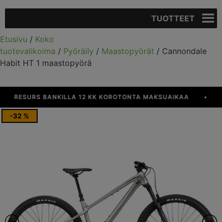
TUOTTEET
Etusivu
/
Koko
tuotevalikoima
/
Pyöräily
/
Maastopyörät
/ Cannondale
Habit HT 1 maastopyörä
RESURS BANKILLA 12 KK KOROTONTA MAKSUAIKAA
•
YLI 
-32 %