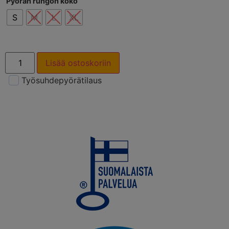
Pyörän rungon koko
S
M
L
XL
Lisää ostoskoriin
Työsuhdepyörätilaus