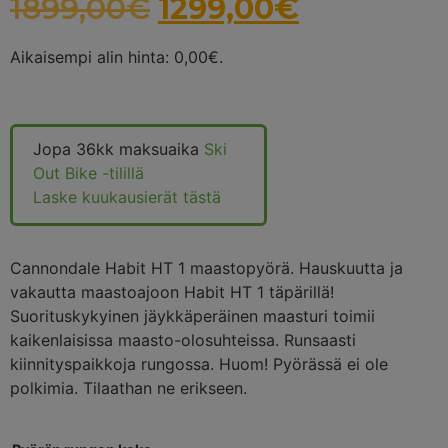
1899,00
€
1299,00
€
Aikaisempi alin hinta:
0,00
€
.
Jopa 36kk maksuaika
Ski
Out Bike -tilillä
Laske kuukausierät tästä
Cannondale Habit HT 1 maastopyörä. Hauskuutta ja
vakautta maastoajoon Habit HT 1 täpärillä!
Suorituskykyinen jäykkäperäinen maasturi toimii
kaikenlaisissa maasto-olosuhteissa. Runsaasti
kiinnityspaikkoja rungossa. Huom! Pyörässä ei ole
polkimia. Tilaathan ne erikseen.