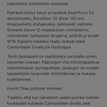
helpottavat polkemista nousuissa.
Pyörästä löytyy kevyt ja kestävä SmartForm C2
alumiinirunko, RockShox 35 Silver 130 mm
ilmajousitettu etuhaarukka, pehmeästi vaihtava
Shimano Deore 12-nopeuksinen voimansiirto,
voimakkaat hydrauliset levyjarrut, pitävät ja leveät
WTB Vigilante tubeless ready renkaat sekä
Cannondalen DownLow hissitolppa.
Tämä jäykkäperä on mahdollista varustella omien
tarpeiden mukaan. Päärungon viisi kiinnityspaikkaa
mahdollistavat juomapullojen, laukkujen tai muiden
tarpeellisten tavaroiden kiinnittämisen ja mukana
kuljettamisen.
Huom! Tilaa polkimet erikseen.
Tiesitkö, että kun rekisteröit uuden pyöräsi kolmen
kuukauden kuluessa Cannondalen sivulla, saat