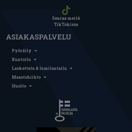
Seuraa meitä
TikTokissa
ASIAKASPALVELU
Pyöräily
Kuntoilu
Laskettelu & lumilautailu
Maastohiihto
Huolto