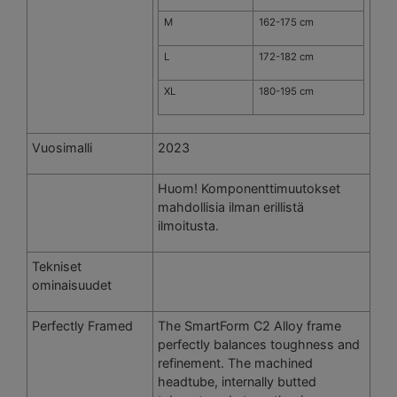
M
162-175 cm
L
172-182 cm
XL
180-195 cm
Vuosimalli
2023
Huom! Komponenttimuutokset
mahdollisia ilman erillistä
ilmoitusta.
Tekniset
ominaisuudet
Perfectly Framed
The SmartForm C2 Alloy frame
perfectly balances toughness and
refinement. The machined
headtube, internally butted