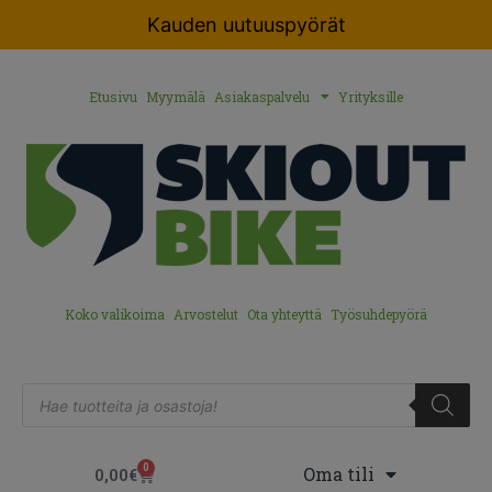
Kauden uutuuspyörät
Etusivu
Myymälä
Asiakaspalvelu
Yrityksille
Koko valikoima
Arvostelut
Ota yhteyttä
Työsuhdepyörä
0
Oma tili
0,00
€