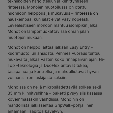
tekniikoiden harjoitteluun ja kehittymiseen
rinteessä. Monojen muotoilussa on otettu
huomioon helppous ja mukavuus – rinteessä on
hauskempaa, kun jalat eivät väsy nopeasti.
Leveälestiseen monoon mahtuu isompikin jalka.
Monot on lämpömuokattavissa oman jalan
muotojen mukaan.
Monot on helppo laittaa jalkaan Easy Entry -
kuorimuotoilun ansiosta. Pehmeä vuoraus tuntuu
mukavalta jalkaa vasten koko rinnepäivän ajan. Hi-
Top -teknologia ja DuoFlex antavat tukea,
tasapainoa ja kontrollia ja mahdollistavat hyvän
voimansiirron laskijasta suksiin.
Monoissa on neljä mikrosäädettävää solkea sekä
35 mm kiinnityshihna – paketti pysyy siis kasassa
kovemmassakin vauhdissa. Monoihin on
mahdollista jälkiasentaa GripWalk-pohjallinen
antamaan lisäpitoa kävelyyn.