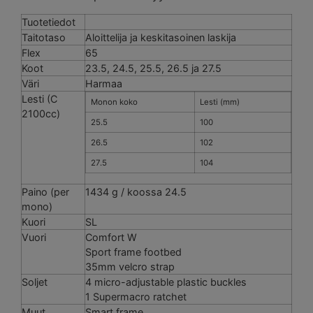
Tuotetiedot
Taitotaso
Aloittelija ja keskitasoinen laskija
Flex
65
Koot
23.5, 24.5, 25.5, 26.5 ja 27.5
Väri
Harmaa
Lesti (C
Monon koko
Lesti (mm)
2100cc)
25.5
100
26.5
102
27.5
104
Paino (per
1434 g / koossa 24.5
mono)
Kuori
SL
Vuori
Comfort W
Sport frame footbed
35mm velcro strap
Soljet
4 micro-adjustable plastic buckles
1 Supermacro ratchet
Muut
Smart frame