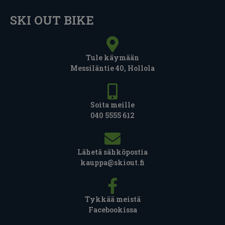
SKI OUT BIKE
Tule käymään
Messiläntie 40, Hollola
Soita meille
040 5555 612
Lähetä sähköpostia
kauppa@skiout.fi
Tykkää meistä
Facebookissa