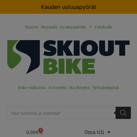
Kauden uutuuspyörät
Etusivu
Myymälä
Asiakaspalvelu
Yrityksille
Koko valikoima
Arvostelut
Ota yhteyttä
Työsuhdepyörä
0
Oma tili
0,00
€