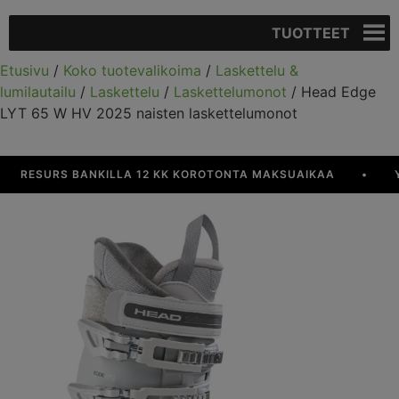
TUOTTEET
Etusivu
/
Koko tuotevalikoima
/
Laskettelu &
lumilautailu
/
Laskettelu
/
Laskettelumonot
/ Head Edge
LYT 65 W HV 2025 naisten laskettelumonot
RESURS BANKILLA 12 KK KOROTONTA MAKSUAIKAA
•
YLI