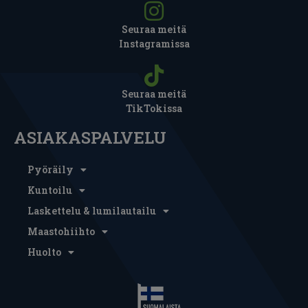
Seuraa meitä
Instagramissa
Seuraa meitä
TikTokissa
ASIAKASPALVELU
Pyöräily
Kuntoilu
Laskettelu & lumilautailu
Maastohiihto
Huolto