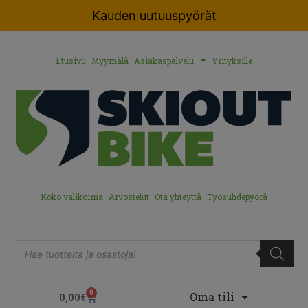
Kauden uutuuspyörät
Etusivu
Myymälä
Asiakaspalvelu
Yrityksille
Koko valikoima
Arvostelut
Ota yhteyttä
Työsuhdepyörä
0
Oma tili
0,00
€