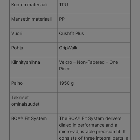
Kuoren materiaali
TPU
Mansetin materiaali
PP
Vuori
Cushfit Plus
Pohja
GripWalk
Kiinnityshihna
Velcro – Non-Tapered – One
Piece
Paino
1950 g
Tekniset
ominaisuudet
BOA® Fit System
The BOA® Fit System delivers
dialed in performance and a
micro-adjustable precision fit. It
consists of three integral parts: a