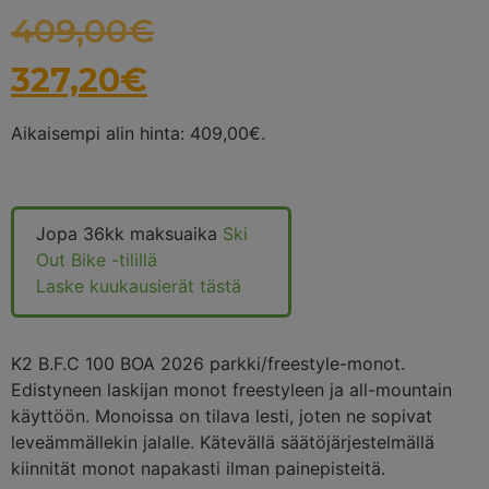
409,00
€
327,20
€
Aikaisempi alin hinta:
409,00
€
.
Jopa 36kk maksuaika
Ski
Out Bike -tilillä
Laske kuukausierät tästä
K2 B.F.C 100 BOA 2026 parkki/freestyle-monot.
Edistyneen laskijan monot freestyleen ja all-mountain
käyttöön. Monoissa on tilava lesti, joten ne sopivat
leveämmällekin jalalle. Kätevällä säätöjärjestelmällä
kiinnität monot napakasti ilman painepisteitä.