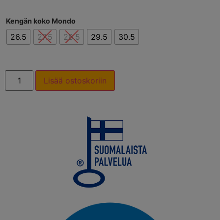
Kengän koko Mondo
26.5
27.5
28.5
29.5
30.5
Lisää ostoskoriin