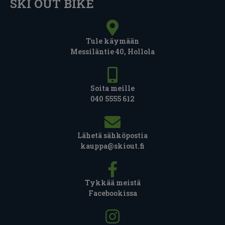
SKI OUT BIKE
Tule käymään
Messiläntie 40, Hollola
Soita meille
040 5555 612
Lähetä sähköpostia
kauppa@skiout.fi
Tykkää meistä
Facebookissa