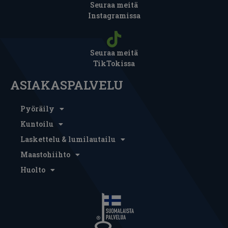
Seuraa meitä
Instagramissa
Seuraa meitä
TikTokissa
ASIAKASPALVELU
Pyöräily
Kuntoilu
Laskettelu & lumilautailu
Maastohiihto
Huolto