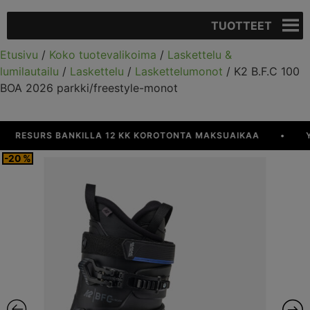
TUOTTEET
Etusivu
/
Koko tuotevalikoima
/
Laskettelu &
lumilautailu
/
Laskettelu
/
Laskettelumonot
/ K2 B.F.C 100
BOA 2026 parkki/freestyle-monot
ESURS BANKILLA 12 KK KOROTONTA MAKSUAIKAA
•
YLI 9
-20 %