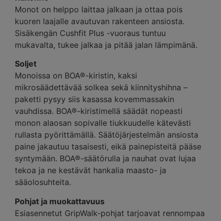
Monot on helppo laittaa jalkaan ja ottaa pois
kuoren laajalle avautuvan rakenteen ansiosta.
Sisäkengän Cushfit Plus -vuoraus tuntuu
mukavalta, tukee jalkaa ja pitää jalan lämpimänä.
Soljet
Monoissa on BOA®-kiristin, kaksi
mikrosäädettävää solkea sekä kiinnityshihna –
paketti pysyy siis kasassa kovemmassakin
vauhdissa. BOA®-kiristimellä säädät nopeasti
monon alaosan sopivalle tiukkuudelle kätevästi
rullasta pyörittämällä. Säätöjärjestelmän ansiosta
paine jakautuu tasaisesti, eikä painepisteitä pääse
syntymään. BOA®-säätörulla ja nauhat ovat lujaa
tekoa ja ne kestävät hankalia maasto- ja
sääolosuhteita.
Pohjat ja muokattavuus
Esiasennetut GripWalk-pohjat tarjoavat rennompaa