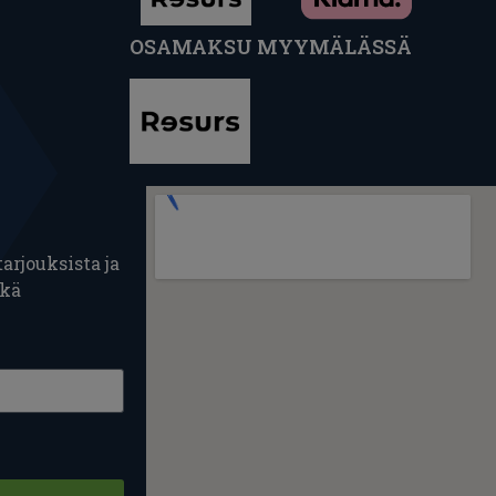
OSAMAKSU MYYMÄLÄSSÄ
arjouksista ja
ekä