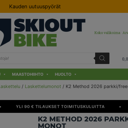
Kauden uutuuspyörät
Koko valikoima
Arv
0,
U
MAASTOHIIHTO
HUOLTO
Laskettelu
/
Laskettelumonot
/ K2 Method 2026 parkki/free
YLI 90 € TILAUKSET TOIMITUSKULUITTA
•
K2 METHOD 2026 PARKK
MONOT