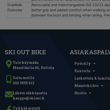
GripWalk
Removable and interchangeable ISO 23223 alpin
Outsoles
better grip and added comfort when walking an
between the boot and binding when skiing. Prei
SKI OUT BIKE
ASIAKASPAL
Tule käymään
Pyöräily
Messiläntie 40, Hollola
Kuntoilu
Soita meille
Laskettelu & lumila
040 5555 612
Maastohiihto
Lähetä sähköpostia
Huolto
kauppa@skiout.fi
Tykkää meistä