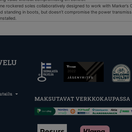
e rockered soles collaboratively designed to work with Marker’s G
d standing in boots, but doesn’t compromise the power transmissi
nstalled.
VELU
utailu
MAKSUTAVAT VERKKOKAUPASSA