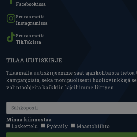
Facebookissa
Seuraa meitä
Instagramissa
Seuraa meitä
TikTokissa
TILAA UUTISKIRJE
Tilaamalla uutiskirjeemme saat ajankohtaista tietoa t
kampanjoista, sekä monipuolisesti huoltovinkkejä s
valintaohjeita kaikkiin lajeihimme liittyen
Minua kiinnostaa
Laskettelu
Pyöräily
Maastohiihto