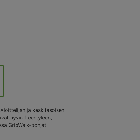
oittelijan ja keskitasoisen
ivat hyvin freestyleen,
issa GripWalk-pohjat