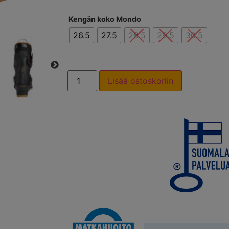
Kengän koko Mondo
26.5
27.5
28.5
29.5
30.5
Lisää ostoskoriin