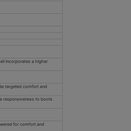
ll incorporates a higher
vide targeted comfort and
ra responsiveness to boots
ineered for comfort and