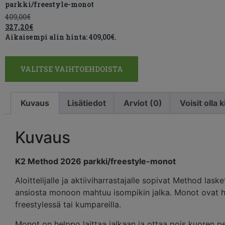
parkki/freestyle-monot
409,00
€
327,20
€
Aikaisempi alin hinta:
409,00
€
.
VALITSE VAIHTOEHDOISTA
Kuvaus
Lisätiedot
Arviot (0)
Voisit olla
Kuvaus
K2 Method 2026 parkki/freestyle-monot
Aloittelijalle ja aktiiviharrastajalle sopivat Method la
ansiosta monoon mahtuu isompikin jalka. Monot ovat hyvä 
freestylessä tai kumpareilla.
Monot on helppo laittaa jalkaan ja ottaa pois kuoren 