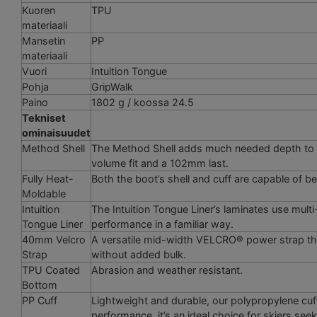
Kuoren
TPU
materiaali
Mansetin
PP
materiaali
Vuori
Intuition Tongue
Pohja
GripWalk
Paino
1802 g / koossa 24.5
Tekniset
ominaisuudet
Method Shell
The Method Shell adds much needed depth to th
volume fit and a 102mm last.
Fully Heat-
Both the boot’s shell and cuff are capable of be
Moldable
Intuition
The Intuition Tongue Liner’s laminates use multi
Tongue Liner
performance in a familiar way.
40mm Velcro
A versatile mid-width VELCRO® power strap that
Strap
without added bulk.
TPU Coated
Abrasion and weather resistant.
Bottom
PP Cuff
Lightweight and durable, our polypropylene cuff 
performance, it’s an ideal choice for skiers se