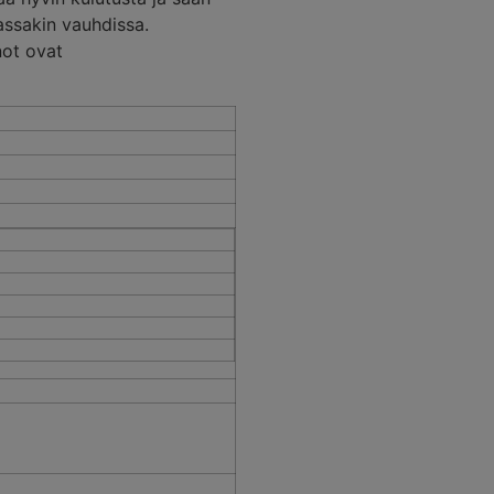
assakin vauhdissa.
not ovat