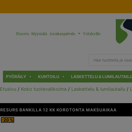
Etusivu
Myymälä
Asiakaspalvelu
Yrityksille
PYÖRÄILY
KUNTOILU
LASKETTELU & LUMILAUTAIL
Etusivu
/
Koko tuotevalikoima
/
Laskettelu & lumilautailu
/
ESURS BANKILLA 12 KK KOROTONTA MAKSUAIKAA
•
-20 %