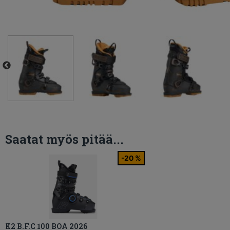
Saatat myös pitää...
-20 %
K2 B.F.C 100 BOA 2026