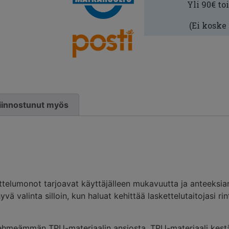
Yli 90€ to
(Ei koske
 kiinnostunut myös
skettelumonot tarjoavat käyttäjälleen mukavuutta ja anteeksia
valinta silloin, kun haluat kehittää laskettelutaitojasi rin
pehmeämmän TPU-materiaalin ansiosta. TPU-materiaali kestä