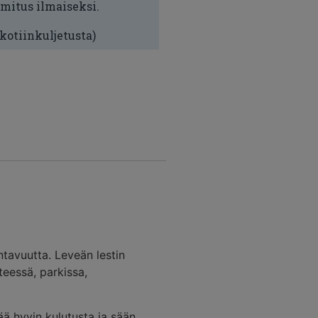
imitus ilmaiseksi.
 kotiinkuljetusta)
ntavuutta. Leveän lestin
teessä, parkissa,
ä hyvin kulutusta ja sään