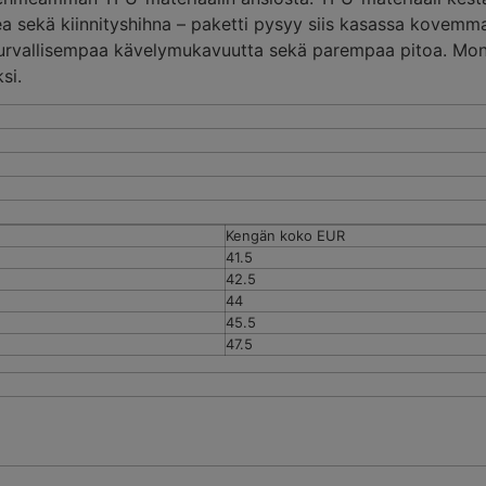
a sekä kiinnityshihna – paketti pysyy siis kasassa kovemm
turvallisempaa kävelymukavuutta sekä parempaa pitoa. Mo
si.
Kengän koko EUR
41.5
42.5
44
45.5
47.5