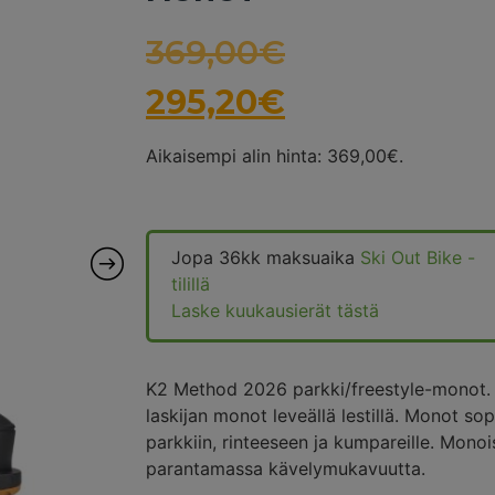
369,00
€
295,20
€
Aikaisempi alin hinta:
369,00
€
.
Jopa 36kk maksuaika
Ski Out Bike -
tilillä
Laske kuukausierät tästä
K2 Method 2026 parkki/freestyle-monot. Al
laskijan monot leveällä lestillä. Monot sop
parkkiin, rinteeseen ja kumpareille. Mono
parantamassa kävelymukavuutta.