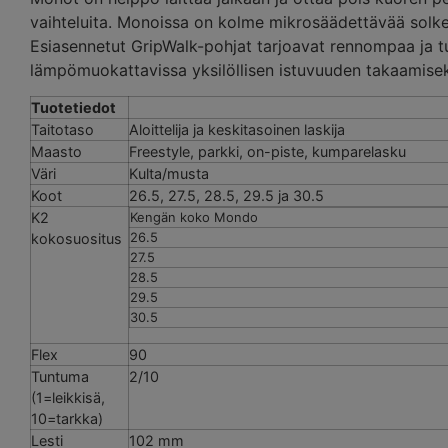
vaihteluita. Monoissa on kolme mikrosäädettävää solke
Esiasennetut GripWalk-pohjat tarjoavat rennompaa ja 
lämpömuokattavissa yksilöllisen istuvuuden takaamisek
Tuotetiedot
Taitotaso
Aloittelija ja keskitasoinen laskija
Maasto
Freestyle, parkki, on-piste, kumparelasku
Väri
Kulta/musta
Koot
26.5, 27.5, 28.5, 29.5 ja 30.5
K2
Kengän koko Mondo
26.5
kokosuositus
27.5
28.5
29.5
30.5
Flex
90
Tuntuma
2/10
(1=leikkisä,
10=tarkka)
Lesti
102 mm