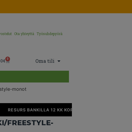
ostelut
Ota yhteyttä
Työsuhdepyörä
0
Oma tili
00
€
style-monot
RESURS BANKILLA 12 KK KOROTONTA MAKSUAIKAA
I/FREESTYLE-