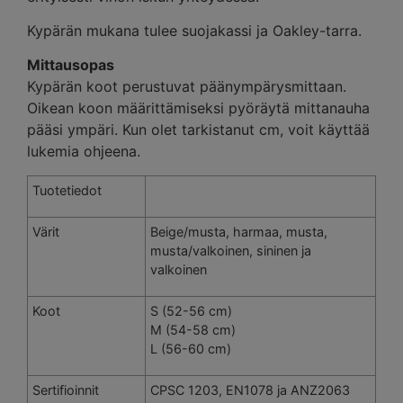
Kypärän mukana tulee suojakassi ja Oakley-tarra.
Mittausopas
Kypärän koot perustuvat päänympärysmittaan.
Oikean koon määrittämiseksi pyöräytä mittanauha
pääsi ympäri. Kun olet tarkistanut cm, voit käyttää
lukemia ohjeena.
Tuotetiedot
Värit
Beige/musta, harmaa, musta,
musta/valkoinen, sininen ja
valkoinen
Koot
S (52-56 cm)
M (54-58 cm)
L (56-60 cm)
Sertifioinnit
CPSC 1203, EN1078 ja ANZ2063