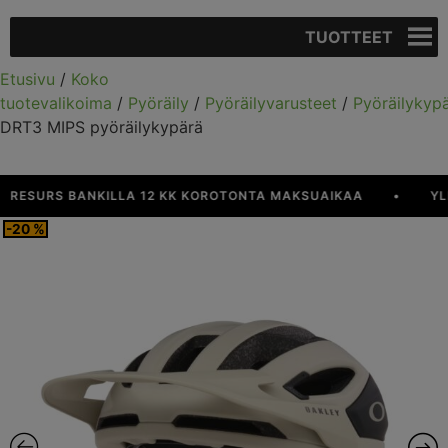
TUOTTEET
Etusivu
/
Koko
tuotevalikoima
/
Pyöräily
/
Pyöräilyvarusteet
/
Pyöräilykyp
DRT3 MIPS pyöräilykypärä
SURS BANKILLA 12 KK KOROTONTA MAKSUAIKAA
•
YLI 90
-20 %