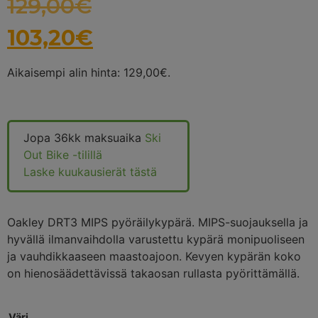
129,00
€
103,20
€
Aikaisempi alin hinta:
129,00
€
.
Jopa 36kk maksuaika
Ski
Out Bike -tilillä
Laske kuukausierät tästä
Oakley DRT3 MIPS pyöräilykypärä. MIPS-suojauksella ja
hyvällä ilmanvaihdolla varustettu kypärä monipuoliseen
ja vauhdikkaaseen maastoajoon. Kevyen kypärän koko
on hienosäädettävissä takaosan rullasta pyörittämällä.
Väri