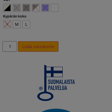
Kypärän koko
S
M
L
Lisää ostoskoriin