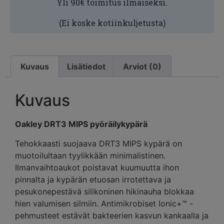
Yli 90€ toimitus ilmaiseksi.
(Ei koske kotiinkuljetusta)
Kuvaus
Lisätiedot
Arviot (0)
Kuvaus
Oakley DRT3 MIPS pyöräilykypärä
Tehokkaasti suojaava DRT3 MIPS kypärä on
muotoilultaan tyylikkään minimalistinen.
Ilmanvaihtoaukot poistavat kuumuutta ihon
pinnalta ja kypärän etuosan irrotettava ja
pesukonepestävä silikoninen hikinauha blokkaa
hien valumisen silmiin. Antimikrobiset Ionic+™ -
pehmusteet estävät bakteerien kasvun kankaalla ja