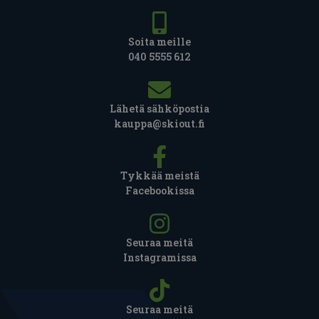
Soita meille
040 5555 612
Lähetä sähköpostia
kauppa@skiout.fi
Tykkää meistä
Facebookissa
Seuraa meitä
Instagramissa
Seuraa meitä