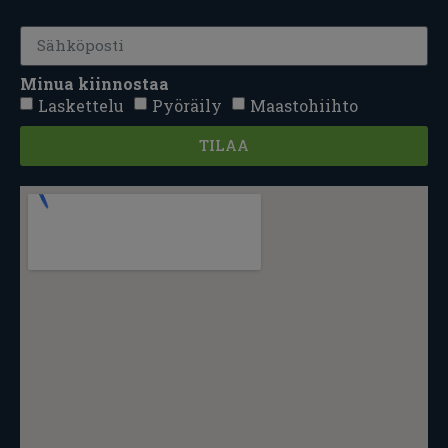
Minua kiinnostaa
Laskettelu
Pyöräily
Maastohiihto
TILAA