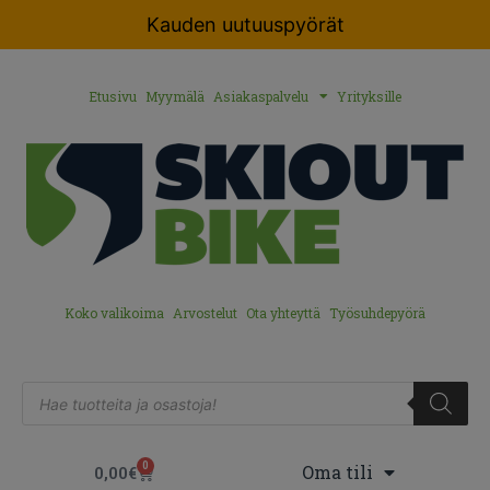
Kauden uutuuspyörät
Etusivu
Myymälä
Asiakaspalvelu
Yrityksille
Koko valikoima
Arvostelut
Ota yhteyttä
Työsuhdepyörä
0
Oma tili
0,00
€