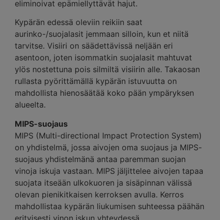
eliminoivat epämiellyttävät hajut.
Kypärän edessä oleviin reikiin saat
aurinko-/suojalasit jemmaan silloin, kun et niitä
tarvitse. Visiiri on säädettävissä neljään eri
asentoon, joten isommatkin suojalasit mahtuvat
ylös nostettuna pois silmiltä visiirin alle. Takaosan
rullasta pyörittämällä kypärän istuvuutta on
mahdollista hienosäätää koko pään ympäryksen
alueelta.
MIPS-suojaus
MIPS (Multi-directional Impact Protection System)
on yhdistelmä, jossa aivojen oma suojaus ja MIPS-
suojaus yhdistelmänä antaa paremman suojan
vinoja iskuja vastaan. MIPS jäljittelee aivojen tapaa
suojata itseään ulkokuoren ja sisäpinnan välissä
olevan pienikitkaisen kerroksen avulla. Kerros
mahdollistaa kypärän liukumisen suhteessa päähän
erityisesti vinon iskun yhteydessä.