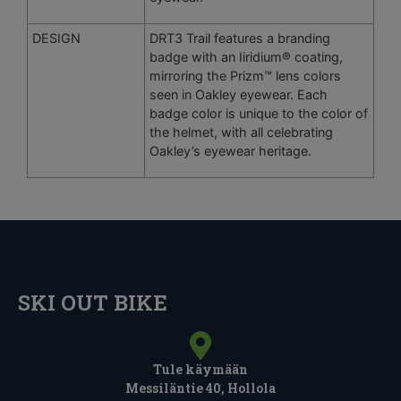
DESIGN
DRT3 Trail features a branding
badge with an Iiridium® coating,
mirroring the Prizm™ lens colors
seen in Oakley eyewear. Each
badge color is unique to the color of
the helmet, with all celebrating
Oakley’s eyewear heritage.
SKI OUT BIKE
Tule käymään
Messiläntie 40, Hollola