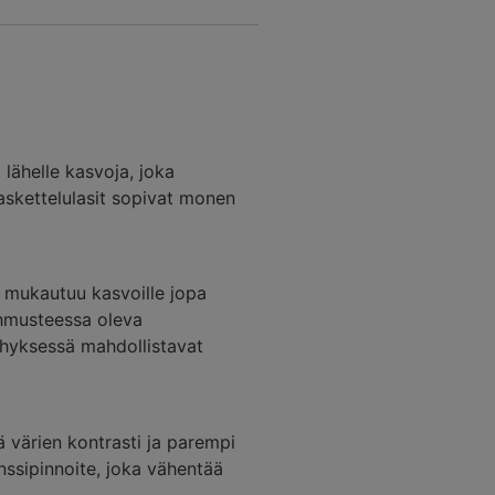
 lähelle kasvoja, joka
laskettelulasit sopivat monen
 mukautuu kasvoille jopa
ehmusteessa oleva
ehyksessä mahdollistavat
ä värien kontrasti ja parempi
nssipinnoite, joka vähentää