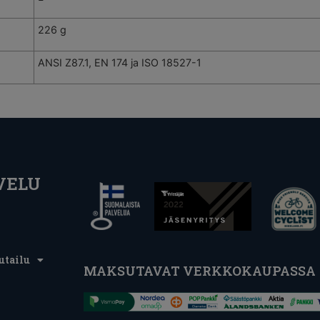
226 g
ANSI Z87.1, EN 174 ja ISO 18527-1
VELU
utailu
MAKSUTAVAT VERKKOKAUPASSA