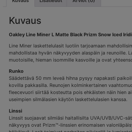
Kuvaus
Lisätiedot
Arviot (0)
Kuvaus
Oakley Line Miner L Matte Black Prizm Snow Iced Iridi
Line Miner laskettelulasit luotiin tarjoamaan mahdollisi
mahdollistaa hyvän näkyvyyden alaspäin ja reunoille. Las
muotoisille, hieman isommille kasvoille ja ovat yhteen
Runko
Säädettävä 50 mm leveä hihna pysyy napakasti paikoill
kovilla pakkasilla. Reunojen kolminkertainen vaahtomuo
fleecevuori siirtää kosteutta pois ehkäisten näin hie
useimpien silmälasien käytön laskettelulasien kanssa.
Linssi
Linssit suojaavat silmiäsi haitallisilta UVA/UVB/UVC-sät
näkyvyys ovat Prizm™-linssien erinomaisen valonläpäisyk
häikäisyä. Lasit toimivat parhaiten pilvisellä ja lumisatei