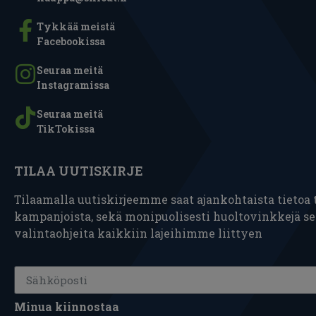
Tykkää meistä
Facebookissa
Seuraa meitä
Instagramissa
Seuraa meitä
TikTokissa
TILAA UUTISKIRJE
Tilaamalla uutiskirjeemme saat ajankohtaista tietoa t
kampanjoista, sekä monipuolisesti huoltovinkkejä s
valintaohjeita kaikkiin lajeihimme liittyen
Minua kiinnostaa