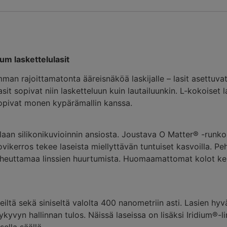
um laskettelulasit
mman rajoittamatonta ääreisnäköä laskijalle – lasit asettuvat
it sopivat niin lasketteluun kuin lautailuunkin. L-kokoiset 
sopivat monen kypärämallin kanssa.
aan silikonikuvioinnin ansiosta. Joustava O Matter® -runko
vikerros tekee laseista miellyttävän tuntuiset kasvoilla. P
n aiheuttamaa linssien huurtumista. Huomaamattomat kolot k
eiltä sekä siniseltä valolta 400 nanometriin asti. Lasien hyv
yvyn hallinnan tulos. Näissä laseissa on lisäksi Iridium®-li
sella säällä.