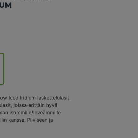
IUM
w Iced Iridium laskettelulasit.
asit, joissa erittäin hyvä
ieman isommille/leveämmille
in kanssa. Pilviseen ja