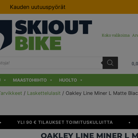
Kauden uutuuspyörät
Koko valikoima
Arv
0,
U
MAASTOHIIHTO
HUOLTO
Tarvikkeet
/
Laskettelulasit
/ Oakley Line Miner L Matte Bla
YLI 90 € TILAUKSET TOIMITUSKULUITTA
•
OAKLEY LINE MINER L 