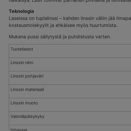
Teknologia
Laseissa on tuplalinssi – kahden linssin väliin jää ilma
kosteusmolekyylit ja ehkäisee myös huurtumista.
Mukana pussi säilytystä ja puhdistusta varten.
Tuotetiedot
Linssin nimi
Linssin pohjaväri
Linssin materiaali
Linssin muoto
Valonläpäisykyky
Istuvuus