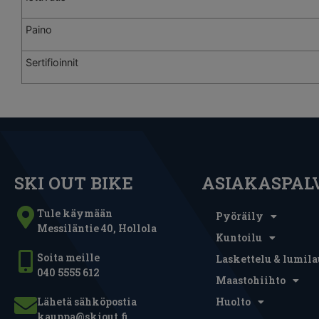
Paino
Sertifioinnit
SKI OUT BIKE
ASIAKASPAL
Tule käymään
Pyöräily
Messiläntie 40, Hollola
Kuntoilu
Soita meille
Laskettelu & lumila
040 5555 612
Maastohiihto
Lähetä sähköpostia
Huolto
kauppa@skiout.fi