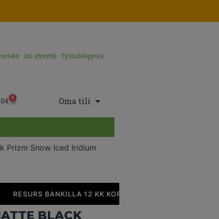
ostelut
Ota yhteyttä
Työsuhdepyörä
0
Oma tili
00
€
ck Prizm Snow Iced Iridium
RESURS BANKILLA 12 KK KOROTONTA MAKSUAIKAA
MATTE BLACK