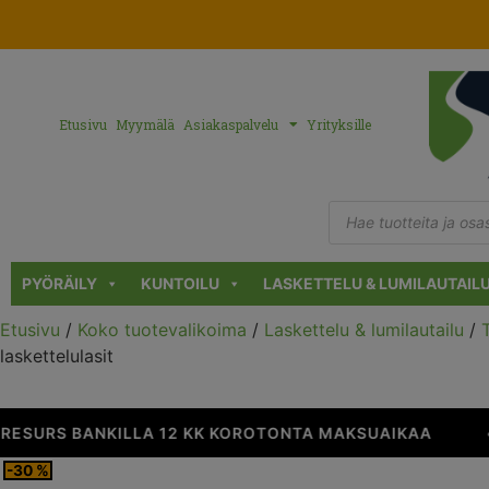
Etusivu
Myymälä
Asiakaspalvelu
Yrityksille
PYÖRÄILY
KUNTOILU
LASKETTELU & LUMILAUTAIL
Etusivu
/
Koko tuotevalikoima
/
Laskettelu & lumilautailu
/
laskettelulasit
ESURS BANKILLA 12 KK KOROTONTA MAKSUAIKAA
•
-30 %