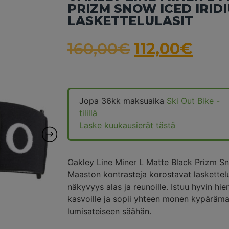
PRIZM SNOW ICED IRID
LASKETTELULASIT
160,00
€
112,00
€
Jopa 36kk maksuaika
Ski Out Bike -
tilillä
Laske kuukausierät tästä
Oakley Line Miner L Matte Black Prizm Sno
Maaston kontrasteja korostavat laskettelul
näkyvyys alas ja reunoille. Istuu hyvin h
kasvoille ja sopii yhteen monen kypärämall
lumisateiseen säähän.